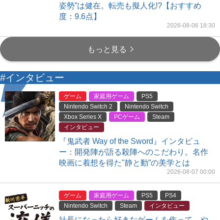
姿勢”は健在。転売も擬人化!?【おすすめ
度：9.6点】
2026-08-06 18:30
もっと見る
#インタビュー
ゲーム
家庭用ゲーム
PS5
Nintendo Switch 2
Nintendo Switch
Xbox Series X
PCゲーム
Steam
インタビュー
『鬼武者 Way of the Sword』インタビュ
ー：開発陣が語る殺陣へのこだわり。名作
映画に着想を得た"静と動”の美学とは
2026-08-07 00:00
ゲーム
家庭用ゲーム
PS5
PS4
Nintendo Switch
Steam
インタビュー
社長になったら好きなゲームを作って、や