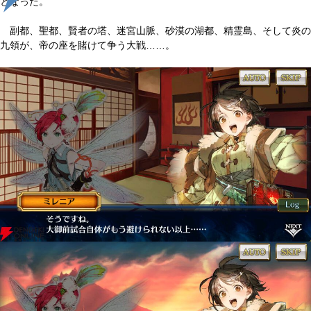
となった。
副都、聖都、賢者の塔、迷宮山脈、砂漠の湖都、精霊島、そして炎の
九領が、帝の座を賭けて争う大戦……。