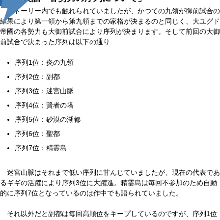
ストーリー内でも触れられていましたが、かつての九領が御前試合の
結果により第一領から第九領までの家格が決まるのと同じく、大ユグド
帝國の各勢力も大御前試合により序列が決まります。そして前回の大御
前試合で決まった序列は以下の通り
序列1位：炎の九領
序列2位：副都
序列3位：迷宮山脈
序列4位：賢者の塔
序列5位：砂漠の湖都
序列6位：聖都
序列7位：精霊島
迷宮山脈はそれまで低い序列に甘んじていましたが、現在の代表であ
るギギの活躍により序列3位に大躍進。精霊島は毎回不参加のため自動
的に序列7位となっているのは作中でも語られていました。
それ以外だと副都は毎回高順位をキープしているのですが、序列1位