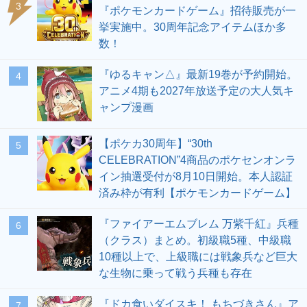
3
『ポケモンカードゲーム』招待販売が一
挙実施中。30周年記念アイテムほか多
数！
『ゆるキャン△』最新19巻が予約開始。
4
アニメ4期も2027年放送予定の大人気キ
ャンプ漫画
【ポケカ30周年】“30th
5
CELEBRATION”4商品のポケセンオンラ
イン抽選受付が8月10日開始。本人認証
済み枠が有利【ポケモンカードゲーム】
『ファイアーエムブレム 万紫千紅』兵種
6
（クラス）まとめ。初級職5種、中級職
10種以上で、上級職には戦象兵など巨大
な生物に乗って戦う兵種も存在
『ドカ食いダイスキ！ もちづきさん』ア
7