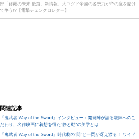
部「修羅の未来 後篇」新情報。大ユグド帝國の各勢力が帝の座を賭け
て争う!?【電撃チェンクロレター】
関連記事
『鬼武者 Way of the Sword』インタビュー：開発陣が語る殺陣へのこ
だわり。名作映画に着想を得た"静と動”の美学とは
『鬼武者 Way of the Sword』時代劇の"間”と一閃が冴え渡る！ ワイド