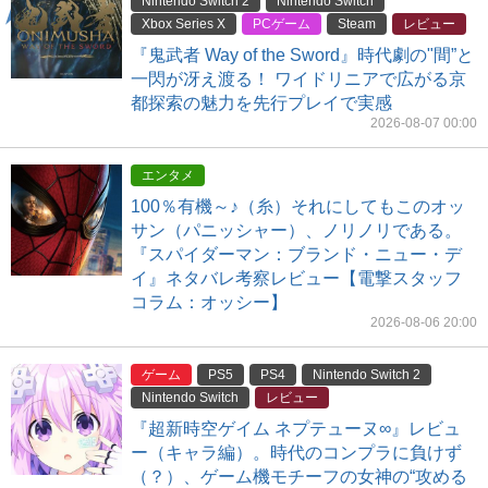
Nintendo Switch 2
Nintendo Switch
Xbox Series X
PCゲーム
Steam
レビュー
『鬼武者 Way of the Sword』時代劇の"間”と
一閃が冴え渡る！ ワイドリニアで広がる京
都探索の魅力を先行プレイで実感
2026-08-07 00:00
エンタメ
100％有機～♪（糸）それにしてもこのオッ
サン（パニッシャー）、ノリノリである。
『スパイダーマン：ブランド・ニュー・デ
イ』ネタバレ考察レビュー【電撃スタッフ
コラム：オッシー】
2026-08-06 20:00
ゲーム
PS5
PS4
Nintendo Switch 2
Nintendo Switch
レビュー
『超新時空ゲイム ネプテューヌ∞』レビュ
ー（キャラ編）。時代のコンプラに負けず
（？）、ゲーム機モチーフの女神の“攻める