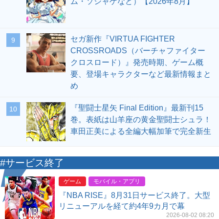
ム・ソシャゲなど）【2026年8月】
セガ新作『VIRTUA FIGHTER
9
CROSSROADS（バーチャファイター
クロスロード）』発売時期、ゲーム概
要、登場キャラクターなど最新情報まと
め
『聖闘士星矢 Final Edition』最新刊15
10
巻。表紙は山羊座の黄金聖闘士シュラ！
車田正美による全編大幅加筆で完全新生
#サービス終了
ゲーム
モバイル・アプリ
『NBA RISE』8月31日サービス終了。大型
リニューアルを経て約4年9カ月で幕
2026-08-02 08:20