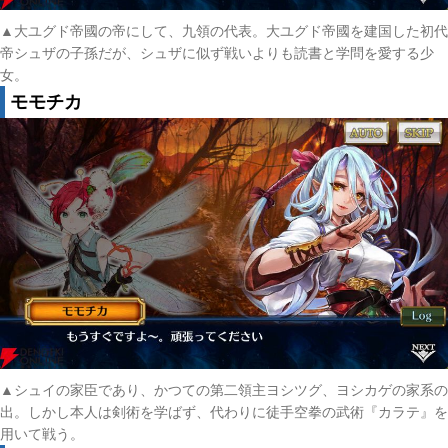
▲大ユグド帝國の帝にして、九領の代表。大ユグド帝國を建国した初代
帝シュザの子孫だが、シュザに似ず戦いよりも読書と学問を愛する少
女。
モモチカ
▲シュイの家臣であり、かつての第二領主ヨシツグ、ヨシカゲの家系の
出。しかし本人は剣術を学ばず、代わりに徒手空拳の武術『カラテ』を
用いて戦う。