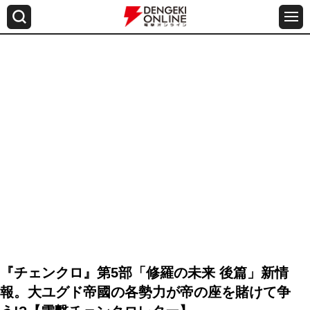
『チェンクロ』第5部「修羅の未来 後篇」新情
報。大ユグド帝國の各勢力が帝の座を賭けて争