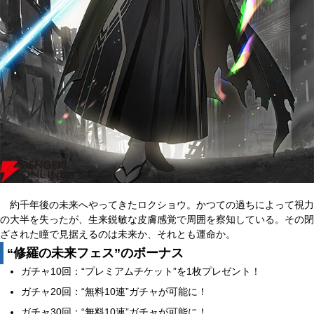
約千年後の未来へやってきたロクショウ。かつての過ちによって視力
の大半を失ったが、生来鋭敏な皮膚感覚で周囲を察知している。その閉
ざされた瞳で見据えるのは未来か、それとも運命か。
“修羅の未来フェス”のボーナス
ガチャ10回：“プレミアムチケット”を1枚プレゼント！
ガチャ20回：“無料10連”ガチャが可能に！
ガチャ30回：“無料10連”ガチャが可能に！