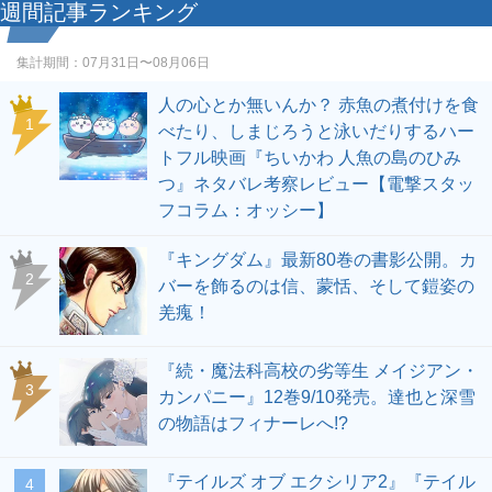
週間記事ランキング
集計期間：
07月31日〜08月06日
人の心とか無いんか？ 赤魚の煮付けを食
1
べたり、しまじろうと泳いだりするハー
トフル映画『ちいかわ 人魚の島のひみ
つ』ネタバレ考察レビュー【電撃スタッ
フコラム：オッシー】
『キングダム』最新80巻の書影公開。カ
2
バーを飾るのは信、蒙恬、そして鎧姿の
羌瘣！
『続・魔法科高校の劣等生 メイジアン・
3
カンパニー』12巻9/10発売。達也と深雪
の物語はフィナーレへ!?
『テイルズ オブ エクシリア2』『テイル
4