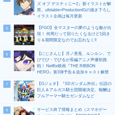
ズ オブ デスティニー2』新イラストが解
禁。ufotable×ProductionIGの描き下ろし
イラスト企画は毎月更新
【FGO】全マスターの夢のような敵が出
5
現！ 何周だって回りたくなるけど1回き
り＆期間限定なのでお忘れなく!!
【にじさんじ】月ノ美兎、ルンルン、で
6
びでび・でびるが長編アニメ声優初挑
戦！ Netflix映画『THE RIBBON
HERO』第3弾予告＆追加キャスト解禁
【Gジェネ】『SDガンダム外伝』伝説の
7
巨人＆アルガス騎士団開催決定。報酬は
フルアーマー騎士ガンダムなど
サービス終了情報まとめ（スマホゲー
8