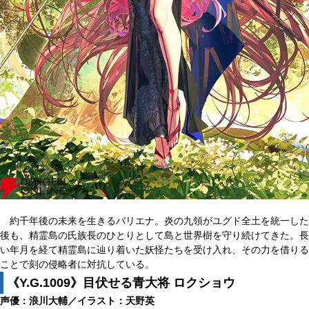
約千年後の未来を生きるバリエナ。炎の九領がユグド全土を統一した
後も、精霊島の氏族長のひとりとして島と世界樹を守り続けてきた。長
い年月を経て精霊島に辿り着いた妖怪たちを受け入れ、その力を借りる
ことで刻の侵略者に対抗している。
《Y.G.1009》目伏せる青大将 ロクショウ
声優：浪川大輔／イラスト：天野英