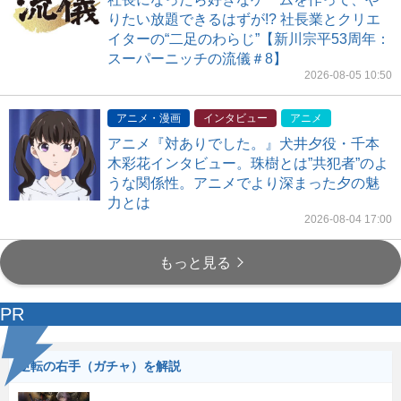
りたい放題できるはずが!? 社長業とクリエ
イターの“二足のわらじ”【新川宗平53周年：
スーパーニッチの流儀＃8】
2026-08-05 10:50
アニメ・漫画
インタビュー
アニメ
アニメ『対ありでした。』犬井夕役・千本
木彩花インタビュー。珠樹とは”共犯者”のよ
うな関係性。アニメでより深まった夕の魅
力とは
2026-08-04 17:00
もっと見る
PR
逆転の右手（ガチャ）を解説