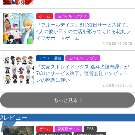
ゲーム
モバイル・アプリ
『フルールデイズ』8月31日サービス終了。
4人の彼が日々の生活を彩ってくれる花丸ラ
イフサポートゲーム
2026-08-01 08:20
アニメ・漫画
モバイル・アプリ
『文豪ストレイドッグス 迷ヰ犬怪奇譚』が
7/31にサービス終了。運営会社アンビショ
ンの廃業に伴い
2026-07-30 14:41
もっと見る
#レビュー
ゲーム
家庭用ゲーム
PS5