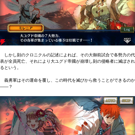
しかし刻のクロニクルの記述によれば、その大御前試合で各勢力の代
表が全員死亡、それにより大ユグド帝國が崩壊し刻の侵略者に滅ぼされ
るという。
義勇軍はその運命を覆し、この時代を滅びから救うことができるのか
――？