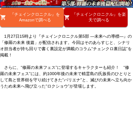
『チェインクロニクル』を
『チェインクロニクル』を楽
Amazonで調べる
天で調べる
1月27日15時より『チェインクロニクル第5部 ―未来への導標―』の
「修羅の未来 後篇」が配信されます。今回はそのあらすじと、シナリ
オ担当者が持ち回りで書く裏設定が満載のコラム“チェンクロ裏日誌”を
掲載！
さらに、“修羅の未来フェス”に登場するキャラクターも紹介！ “修
羅の未来フェス”には、約1000年後の未来で精霊島の氏族長のひとりと
して島と世界樹を守り続けてきた“バリエナ”と、滅びの未来へ立ち向か
うため未来へ飛び立った“ロクショウ”が登場します。