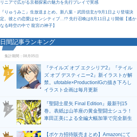
リニアで広がる京都探索の魅力を先行プレイで実感
『りゅうみこ』生放送まとめ。新八葉・武田信玄が9月1日より登場決
定。彼との恋愛はセンシティブ…!? 先行召喚は8月11日より開催【遙か
なる時空の中で 龍宮の神子】
日間記事ランキング
集計期間：
08月05日
『テイルズ オブ エクシリア2』『テイル
1
ズ オブ デスティニー2』新イラストが解
禁。ufotable×ProductionIGの描き下ろし
イラスト企画は毎月更新
『聖闘士星矢 Final Edition』最新刊15
2
巻。表紙は山羊座の黄金聖闘士シュラ！
車田正美による全編大幅加筆で完全新生
【ポケカ招待販売まとめ】Amazonにて