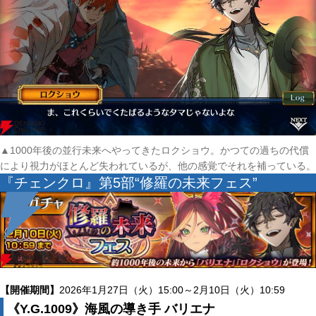
▲1000年後の並行未来へやってきたロクショウ。かつての過ちの代償
により視力がほとんど失われているが、他の感覚でそれを補っている。
『チェンクロ』第5部“修羅の未来フェス”
【開催期間】
2026年1月27日（火）15:00～2月10日（火）10:59
《Y.G.1009》海風の導き手 バリエナ