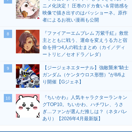
ニメ化決定！ 圧巻のドカ食い＆背徳感を
映像で描き出すのはパッショーネ。原作
者によるお祝い漫画も公開
『ファイアーエムブレム 万紫千紅』救世
8
主とともに戦う、運命を変えうる力と宿
命を持つ4人の戦士まとめ（カイ／ディ
ートリヒ／セオドラ／レダ）
【ジージェネエターナル】強敵襲来“騎士
9
ガンダム（ケンタウロス形態）”が8/6よ
り開催【Gジェネ】
『ちいかわ』人気キャラクターランキン
10
グTOP10。ちいかわ、ハチワレ、うさ
ぎ…ファンが選んだ推しは？（ネタバレ
あり）【2026年4月最新版】