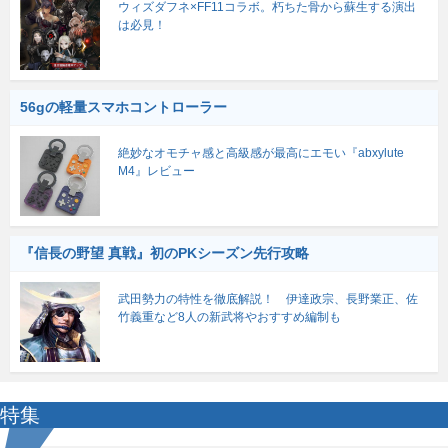
ウィズダフネ×FF11コラボ。朽ちた骨から蘇生する演出
は必見！
56gの軽量スマホコントローラー
絶妙なオモチャ感と高級感が最高にエモい『abxylute
M4』レビュー
『信長の野望 真戦』初のPKシーズン先行攻略
武田勢力の特性を徹底解説！ 伊達政宗、長野業正、佐
竹義重など8人の新武将やおすすめ編制も
特集