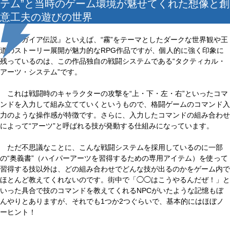
テム”と当時のゲーム環境が魅せてくれた想像と創
意工夫の遊びの世界
『レガイア伝説』といえば、“霧”をテーマとしたダークな世界観や王
道のストーリー展開が魅力的なRPG作品ですが、個人的に強く印象に
残っているのは、この作品独自の戦闘システムである“タクティカル・
アーツ・システム”です。
これは戦闘時のキャラクターの攻撃を“上・下・左・右”といったコマ
ンドを入力して組み立てていくというもので、格闘ゲームのコマンド入
力のような操作感が特徴です。さらに、入力したコマンドの組み合わせ
によって“アーツ”と呼ばれる技が発動する仕組みになっています。
ただ不思議なことに、こんな戦闘システムを採用しているのに一部
の“奥義書”（ハイパーアーツを習得するための専用アイテム）を使って
習得する技以外は、どの組み合わせでどんな技が出るのかをゲーム内で
ほとんど教えてくれないのです。街中で「◯◯はこうやるんだぜ！」と
いった具合で技のコマンドを教えてくれるNPCがいたような記憶もぼ
んやりとありますが、それでも1つか2つぐらいで、基本的にはほぼノ
ーヒント！