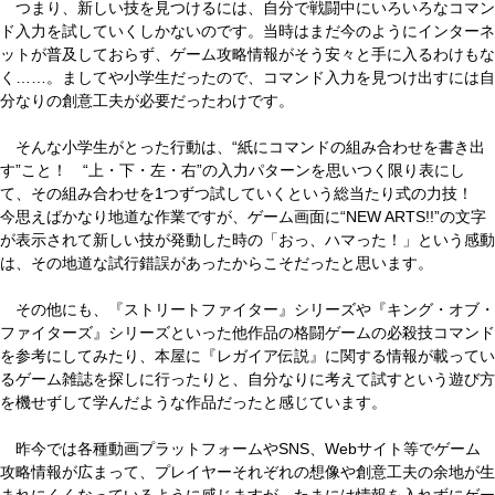
つまり、新しい技を見つけるには、自分で戦闘中にいろいろなコマン
ド入力を試していくしかないのです。当時はまだ今のようにインターネ
ットが普及しておらず、ゲーム攻略情報がそう安々と手に入るわけもな
く……。ましてや小学生だったので、コマンド入力を見つけ出すには自
分なりの創意工夫が必要だったわけです。
そんな小学生がとった行動は、“紙にコマンドの組み合わせを書き出
す”こと！ “上・下・左・右”の入力パターンを思いつく限り表にし
て、その組み合わせを1つずつ試していくという総当たり式の力技！
今思えばかなり地道な作業ですが、ゲーム画面に“NEW ARTS!!”の文字
が表示されて新しい技が発動した時の「おっ、ハマった！」という感動
は、その地道な試行錯誤があったからこそだったと思います。
その他にも、『ストリートファイター』シリーズや『キング・オブ・
ファイターズ』シリーズといった他作品の格闘ゲームの必殺技コマンド
を参考にしてみたり、本屋に『レガイア伝説』に関する情報が載ってい
るゲーム雑誌を探しに行ったりと、自分なりに考えて試すという遊び方
を機せずして学んだような作品だったと感じています。
昨今では各種動画プラットフォームやSNS、Webサイト等でゲーム
攻略情報が広まって、プレイヤーそれぞれの想像や創意工夫の余地が生