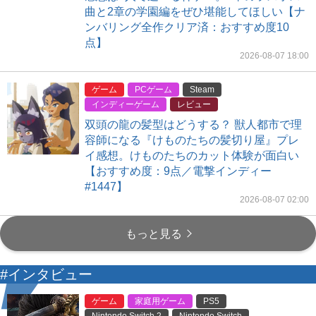
曲と2章の学園編をぜひ堪能してほしい【ナ
ンバリング全作クリア済：おすすめ度10
点】
2026-08-07 18:00
ゲーム
PCゲーム
Steam
インディーゲーム
レビュー
双頭の龍の髪型はどうする？ 獣人都市で理
容師になる『けものたちの髪切り屋』プレ
イ感想。けものたちのカット体験が面白い
【おすすめ度：9点／電撃インディー
#1447】
2026-08-07 02:00
もっと見る
#インタビュー
ゲーム
家庭用ゲーム
PS5