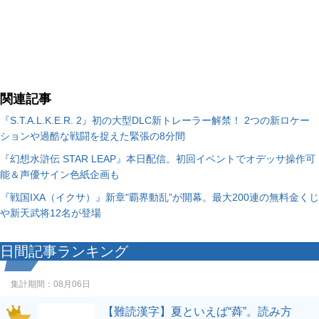
関連記事
『S.T.A.L.K.E.R. 2』初の大型DLC新トレーラー解禁！ 2つの新ロケー
ションや過酷な戦闘を捉えた緊張の8分間
『幻想水滸伝 STAR LEAP』本日配信。初回イベントでオデッサ操作可
能＆声優サイン色紙企画も
『戦国IXA（イクサ）』新章"覇界動乱”が開幕。最大200連の無料金くじ
や新天武将12名が登場
日間記事ランキング
集計期間：
08月06日
【難読漢字】夏といえば“蕣”。読み方