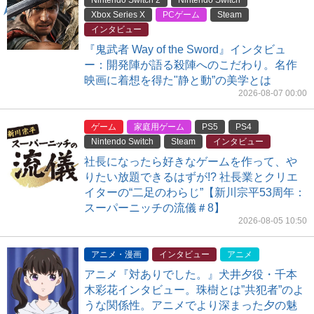
Nintendo Switch 2
Nintendo Switch
Xbox Series X
PCゲーム
Steam
インタビュー
『鬼武者 Way of the Sword』インタビュ
ー：開発陣が語る殺陣へのこだわり。名作
映画に着想を得た"静と動”の美学とは
2026-08-07 00:00
ゲーム
家庭用ゲーム
PS5
PS4
Nintendo Switch
Steam
インタビュー
社長になったら好きなゲームを作って、や
りたい放題できるはずが!? 社長業とクリエ
イターの“二足のわらじ”【新川宗平53周年：
スーパーニッチの流儀＃8】
2026-08-05 10:50
アニメ・漫画
インタビュー
アニメ
アニメ『対ありでした。』犬井夕役・千本
木彩花インタビュー。珠樹とは”共犯者”のよ
うな関係性。アニメでより深まった夕の魅