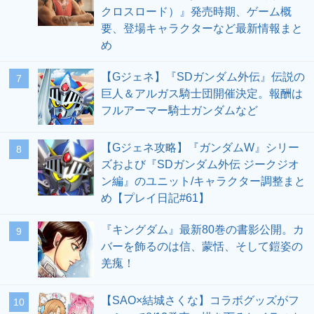
クロスロード）』発売時期、ゲーム概
要、登場キャラクターなど最新情報まと
め
【Gジェネ】『SDガンダム外伝』伝説の
7
巨人＆アルガス騎士団開催決定。報酬は
フルアーマー騎士ガンダムなど
【Gジェネ攻略】『ガンダムW』シリー
8
ズおよび『SDガンダム外伝 ジークジオ
ン編』のユニット/キャラクター調整まと
め【プレイ日記#61】
『キングダム』最新80巻の書影公開。カ
9
バーを飾るのは信、蒙恬、そして鎧姿の
羌瘣！
【SAO×結城さくな】コラボグッズがフ
10