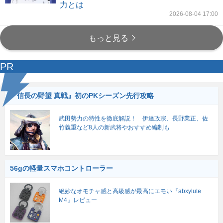
力とは
2026-08-04 17:00
もっと見る
PR
『信長の野望 真戦』初のPKシーズン先行攻略
武田勢力の特性を徹底解説！ 伊達政宗、長野業正、佐
竹義重など8人の新武将やおすすめ編制も
56gの軽量スマホコントローラー
絶妙なオモチャ感と高級感が最高にエモい『abxylute
M4』レビュー