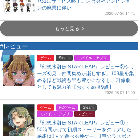
7/31にサービス終了。運営会社アンビショ
ンの廃業に伴い
2026-07-30 14:41
もっと見る
#レビュー
ゲーム
Steam
モバイル・アプリ
『幻想水滸伝 STAR LEAP』レビュー②シリ
ーズ初見：仲間集めが楽しすぎ。108星を集
めるほど戦術も里も豊かになるし、群像劇
としても魅力的【おすすめ度9点】
2026-08-07 19:00
ゲーム
PCゲーム
Steam
モバイル・アプリ
レビュー
『幻想水滸伝 STAR LEAP』レビュー①：
50時間かけて初期ストーリーをクリアした
感想は1人で遊べる神ゲー。1章のラスボス