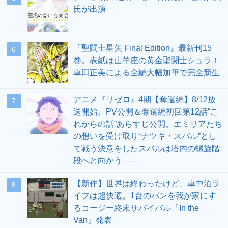
氏が出演
『聖闘士星矢 Final Edition』最新刊15
6
巻。表紙は山羊座の黄金聖闘士シュラ！
車田正美による全編大幅加筆で完全新生
アニメ『リゼロ』4期【奪還編】8/12放
7
送開始。PV公開＆奪還編初回第12話“こ
れからの話”あらすじ公開。エミリアたち
の想いを受け取り“ナツキ・スバル”とし
て戦う決意をしたスバルは塔内の螺旋階
段へと向かう――
【新作】世界は終わったけど、車中泊ラ
8
イフは超快適。1台のバンを我が家にす
るコージー終末サバイバル『In the
Van』発表