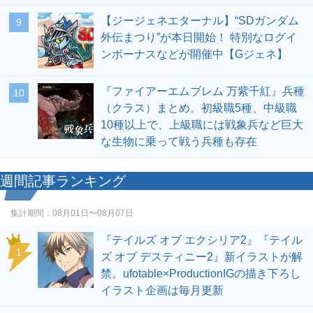
【ジージェネエターナル】“SDガンダム
9
外伝まつり”が本日開始！ 特別なログイ
ンボーナスなどが開催中【Gジェネ】
『ファイアーエムブレム 万紫千紅』兵種
10
（クラス）まとめ。初級職5種、中級職
10種以上で、上級職には戦象兵など巨大
な生物に乗って戦う兵種も存在
週間記事ランキング
集計期間：
08月01日〜08月07日
『テイルズ オブ エクシリア2』『テイル
1
ズ オブ デスティニー2』新イラストが解
禁。ufotable×ProductionIGの描き下ろし
イラスト企画は毎月更新