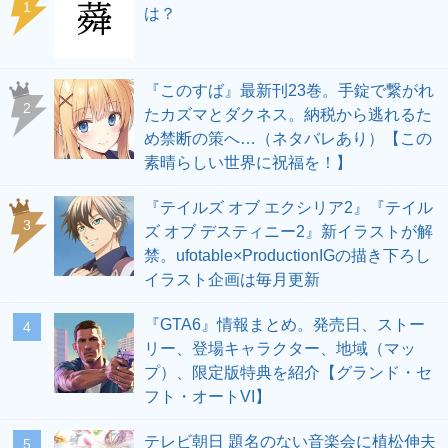
1
は？
『このすば』最新刊23巻。手錠で繋がれ
2
たカズマとダクネス。納税から逃れるた
め禁断の策へ…（ネタバレあり）【この
素晴らしい世界に祝福を！】
『テイルズ オブ エクシリア2』『テイル
3
ズ オブ デスティニー2』新イラストが解
禁。ufotable×ProductionIGの描き下ろし
イラスト企画は毎月更新
『GTA6』情報まとめ。発売日、ストー
4
リー、登場キャラクター、地域（マッ
プ）、限定版特典を紹介【グランド・セ
フト・オートVI】
テレビ朝日 題名のない音楽会に植松伸夫
5