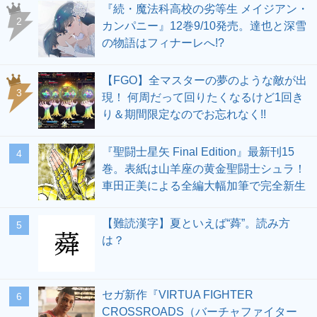
『続・魔法科高校の劣等生 メイジアン・
2
カンパニー』12巻9/10発売。達也と深雪
の物語はフィナーレへ!?
【FGO】全マスターの夢のような敵が出
3
現！ 何周だって回りたくなるけど1回き
り＆期間限定なのでお忘れなく!!
『聖闘士星矢 Final Edition』最新刊15
4
巻。表紙は山羊座の黄金聖闘士シュラ！
車田正美による全編大幅加筆で完全新生
【難読漢字】夏といえば“蕣”。読み方
5
は？
セガ新作『VIRTUA FIGHTER
6
CROSSROADS（バーチャファイター