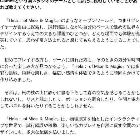
Gamesという新スタジオのチームとして新たに挑戦していることがあ
れば教えてください。
『Hela： of Mice ＆ Magic』のようなオープンワールド、つまりプレ
イヤーが自由に探索し、試行錯誤しながら自分のペースで進める世界を
デザインするうえでの大きな課題のひとつが、どんな場面でも体験が充
実していて、思わず引き込まれると感じてもらえるようにすることでし
た。
初めてプレイする方も、ゲームに慣れた方も、そのときの気分や時間
に合った楽しみ方が見つかるよう、『Hela： of Mice ＆ Magic』では多
彩な挑戦、純粋な楽しさ、幅広い感情を体験できるように時間をかけて
作り込みました。
それは、松の枝の上に静かに腰を下ろして森の空気を感じることかも
しれないし、リスと競走したり、ポーションを調合したり、仲間と協力
してパズルを解いたりすることかもしれません。
『Hela： of Mice ＆ Magic』は、物理演算を軸としたインタラクティ
ブな世界で、試行錯誤や移動、楽しい協力プレイを自然に促す空間のデ
ザインにも、多大な配慮を払いました。