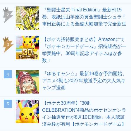
『聖闘士星矢 Final Edition』最新刊15
2
巻。表紙は山羊座の黄金聖闘士シュラ！
車田正美による全編大幅加筆で完全新生
【ポケカ招待販売まとめ】Amazonにて
3
『ポケモンカードゲーム』招待販売が一
挙実施中。30周年記念アイテムほか多
数！
『ゆるキャン△』最新19巻が予約開始。
4
アニメ4期も2027年放送予定の大人気キ
ャンプ漫画
【ポケカ30周年】“30th
5
CELEBRATION”4商品のポケセンオンラ
イン抽選受付が8月10日開始。本人認証
済み枠が有利【ポケモンカードゲーム】