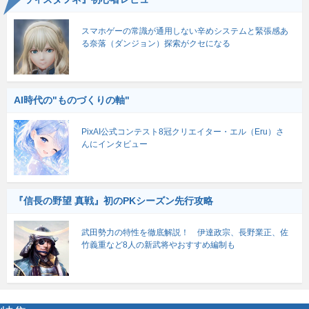
スマホゲーの常識が通用しない辛めシステムと緊張感あ
る奈落（ダンジョン）探索がクセになる
AI時代の"ものづくりの軸"
PixAI公式コンテスト8冠クリエイター・エル（Eru）さ
んにインタビュー
『信長の野望 真戦』初のPKシーズン先行攻略
武田勢力の特性を徹底解説！ 伊達政宗、長野業正、佐
竹義重など8人の新武将やおすすめ編制も