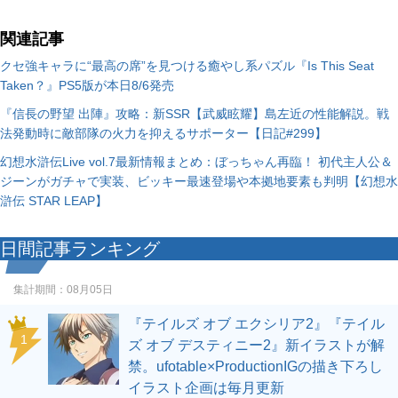
関連記事
クセ強キャラに“最高の席”を見つける癒やし系パズル『Is This Seat
Taken？』PS5版が本日8/6発売
『信長の野望 出陣』攻略：新SSR【武威眩耀】島左近の性能解説。戦
法発動時に敵部隊の火力を抑えるサポーター【日記#299】
幻想水滸伝Live vol.7最新情報まとめ：ぼっちゃん再臨！ 初代主人公＆
ジーンがガチャで実装、ビッキー最速登場や本拠地要素も判明【幻想水
滸伝 STAR LEAP】
日間記事ランキング
集計期間：
08月05日
『テイルズ オブ エクシリア2』『テイル
1
ズ オブ デスティニー2』新イラストが解
禁。ufotable×ProductionIGの描き下ろし
イラスト企画は毎月更新