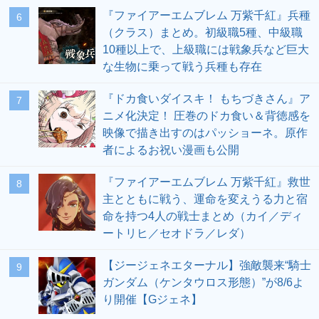
『ファイアーエムブレム 万紫千紅』兵種
6
（クラス）まとめ。初級職5種、中級職
10種以上で、上級職には戦象兵など巨大
な生物に乗って戦う兵種も存在
『ドカ食いダイスキ！ もちづきさん』ア
7
ニメ化決定！ 圧巻のドカ食い＆背徳感を
映像で描き出すのはパッショーネ。原作
者によるお祝い漫画も公開
『ファイアーエムブレム 万紫千紅』救世
8
主とともに戦う、運命を変えうる力と宿
命を持つ4人の戦士まとめ（カイ／ディ
ートリヒ／セオドラ／レダ）
【ジージェネエターナル】強敵襲来“騎士
9
ガンダム（ケンタウロス形態）”が8/6よ
り開催【Gジェネ】