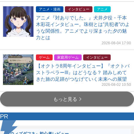
アニメ・漫画
インタビュー
アニメ
アニメ『対ありでした。』犬井夕役・千本
木彩花インタビュー。珠樹とは”共犯者”のよ
うな関係性。アニメでより深まった夕の魅
力とは
2026-08-04 17:00
ゲーム
家庭用ゲーム
インタビュー
【オクトラ8周年インタビュー】『オクトパ
ストラベラーIII』はどうなる？ 踏みしめて
きた旅の足跡がつなげていく未来への展望
2026-08-02 10:50
もっと見る
PR
『ウィズダフネ』初心者レビュー