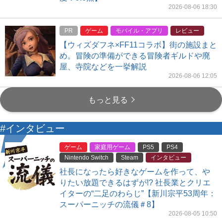
2026-08-06 18:30
PR
ゲーム
モバイル・アプリ
レビュー
【ウィズダフネ×FF11コラボ】街の施設まと
め。冒険の準備ができる冒険者ギルドや廃
屋、寺院などを一挙解説
2026-08-06 12:05
もっと見る
#インタビュー
ゲーム
家庭用ゲーム
PS5
PS4
Nintendo Switch
Steam
インタビュー
社長になったら好きなゲームを作って、や
りたい放題できるはずが!? 社長業とクリエ
イターの“二足のわらじ”【新川宗平53周年：
スーパーニッチの流儀＃8】
2026-08-05 10:50