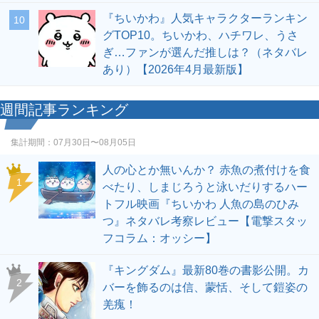
『ちいかわ』人気キャラクターランキン
10
グTOP10。ちいかわ、ハチワレ、うさ
ぎ…ファンが選んだ推しは？（ネタバレ
あり）【2026年4月最新版】
週間記事ランキング
集計期間：
07月30日〜08月05日
人の心とか無いんか？ 赤魚の煮付けを食
1
べたり、しまじろうと泳いだりするハー
トフル映画『ちいかわ 人魚の島のひみ
つ』ネタバレ考察レビュー【電撃スタッ
フコラム：オッシー】
『キングダム』最新80巻の書影公開。カ
2
バーを飾るのは信、蒙恬、そして鎧姿の
羌瘣！