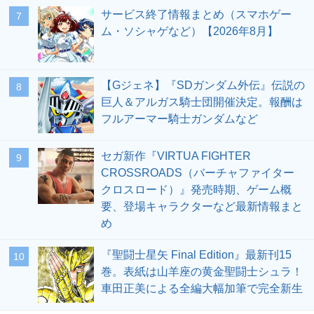
サービス終了情報まとめ（スマホゲー
7
ム・ソシャゲなど）【2026年8月】
【Gジェネ】『SDガンダム外伝』伝説の
8
巨人＆アルガス騎士団開催決定。報酬は
フルアーマー騎士ガンダムなど
セガ新作『VIRTUA FIGHTER
9
CROSSROADS（バーチャファイター
クロスロード）』発売時期、ゲーム概
要、登場キャラクターなど最新情報まと
め
『聖闘士星矢 Final Edition』最新刊15
10
巻。表紙は山羊座の黄金聖闘士シュラ！
車田正美による全編大幅加筆で完全新生