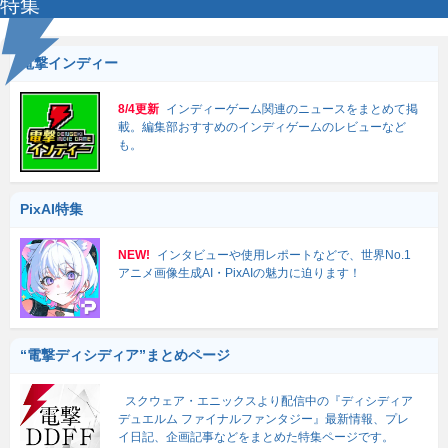
特集
電撃インディー
8/4更新
インディーゲーム関連のニュースをまとめて掲
載。編集部おすすめのインディゲームのレビューなど
も。
PixAI特集
NEW!
インタビューや使用レポートなどで、世界No.1
アニメ画像生成AI・PixAIの魅力に迫ります！
“電撃ディシディア”まとめページ
スクウェア・エニックスより配信中の『ディシディア
デュエルム ファイナルファンタジー』最新情報、プレ
イ日記、企画記事などをまとめた特集ページです。