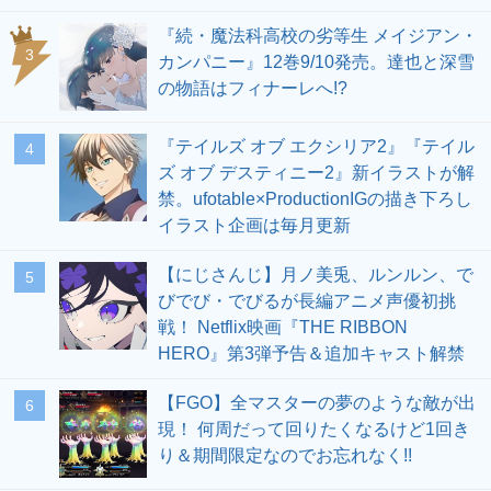
『続・魔法科高校の劣等生 メイジアン・
3
カンパニー』12巻9/10発売。達也と深雪
の物語はフィナーレへ!?
『テイルズ オブ エクシリア2』『テイル
4
ズ オブ デスティニー2』新イラストが解
禁。ufotable×ProductionIGの描き下ろし
イラスト企画は毎月更新
【にじさんじ】月ノ美兎、ルンルン、で
5
びでび・でびるが長編アニメ声優初挑
戦！ Netflix映画『THE RIBBON
HERO』第3弾予告＆追加キャスト解禁
【FGO】全マスターの夢のような敵が出
6
現！ 何周だって回りたくなるけど1回き
り＆期間限定なのでお忘れなく!!