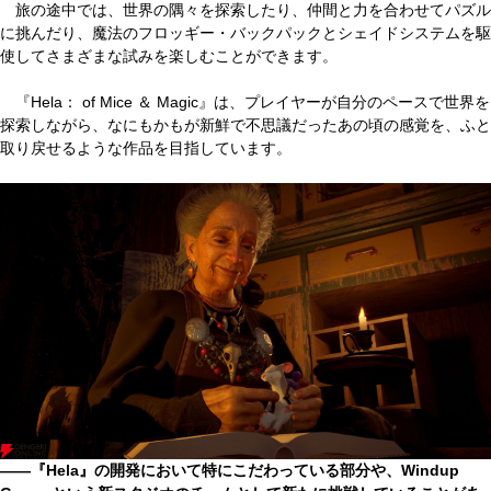
旅の途中では、世界の隅々を探索したり、仲間と力を合わせてパズル
に挑んだり、魔法のフロッギー・バックパックとシェイドシステムを駆
使してさまざまな試みを楽しむことができます。
『Hela： of Mice ＆ Magic』は、プレイヤーが自分のペースで世界を
探索しながら、なにもかもが新鮮で不思議だったあの頃の感覚を、ふと
取り戻せるような作品を目指しています。
――『Hela』の開発において特にこだわっている部分や、Windup