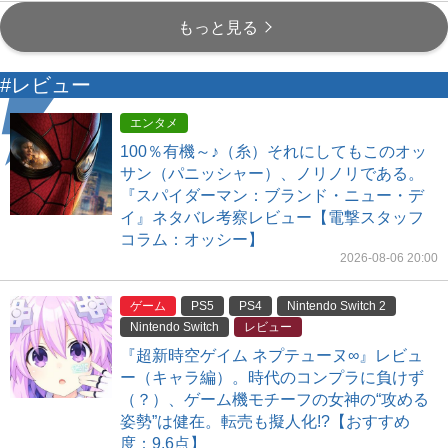
もっと見る
#レビュー
エンタメ
100％有機～♪（糸）それにしてもこのオッ
サン（パニッシャー）、ノリノリである。
『スパイダーマン：ブランド・ニュー・デ
イ』ネタバレ考察レビュー【電撃スタッフ
コラム：オッシー】
2026-08-06 20:00
ゲーム
PS5
PS4
Nintendo Switch 2
Nintendo Switch
レビュー
『超新時空ゲイム ネプテューヌ∞』レビュ
ー（キャラ編）。時代のコンプラに負けず
（？）、ゲーム機モチーフの女神の“攻める
姿勢”は健在。転売も擬人化!?【おすすめ
度：9.6点】