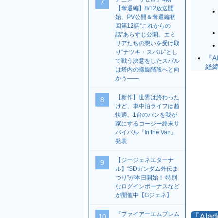
7
【奪還編】8/12放送開
始。PV公開＆奪還編初
回第12話“これからの
話”あらすじ公開。エミ
リアたちの想いを受け取
り“ナツキ・スバル”とし
『A
て戦う決意をしたスバル
経
は塔内の螺旋階段へと向
かう――
【新作】世界は終わった
8
けど、車中泊ライフは超
快適。1台のバンを我が
家にするコージー終末サ
バイバル『In the Van』
発表
【ジージェネエターナ
9
ル】“SDガンダム外伝ま
つり”が本日開始！ 特別
なログインボーナスなど
が開催中【Gジェネ】
『ファイアーエムブレム
『Ala
10