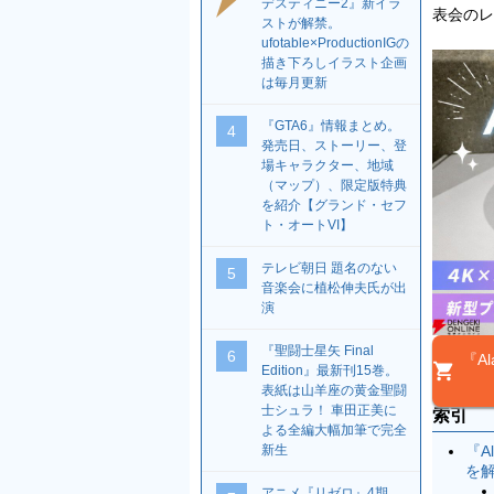
デスティニー2』新イラ
表会のレ
ストが解禁。
ufotable×ProductionIGの
描き下ろしイラスト企画
は毎月更新
『GTA6』情報まとめ。
4
発売日、ストーリー、登
場キャラクター、地域
（マップ）、限定版特典
を紹介【グランド・セフ
ト・オートVI】
テレビ朝日 題名のない
5
音楽会に植松伸夫氏が出
演
『聖闘士星矢 Final
6
『Al
Edition』最新刊15巻。
表紙は山羊座の黄金聖闘
士シュラ！ 車田正美に
索引
よる全編大幅加筆で完全
『A
新生
を
アニメ『リゼロ』4期