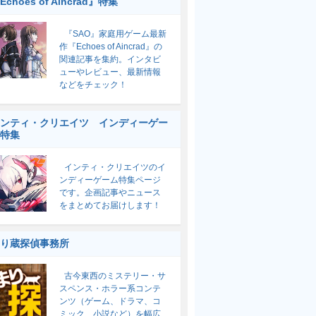
Echoes of Aincrad』特集
『SAO』家庭用ゲーム最新
作『Echoes of Aincrad』の
関連記事を集約。インタビ
ューやレビュー、最新情報
などをチェック！
ンティ・クリエイツ インディーゲー
特集
インティ・クリエイツのイ
ンディーゲーム特集ページ
です。企画記事やニュース
をまとめてお届けします！
り蔵探偵事務所
古今東西のミステリー・サ
スペンス・ホラー系コンテ
ンツ（ゲーム、ドラマ、コ
ミック、小説など）を幅広