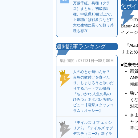
万紫千紅』兵種（クラ
化ポイ
ス）まとめ。初級職5
種、中級職10種以上で、
今回の発表
上級職には戦象兵など巨
大な生物に乗って戦う兵
Lase
種も存在
イメージ
『Alad
週間記事ランキング
リまとめ
集計期間：
07月31日〜08月06日
■従来モ
画質
人の心とか無いんか？
A
赤魚の煮付けを食べた
1
り、しまじろうと泳いだ
精
りするハートフル映画
狭
『ちいかわ 人魚の島の
く
ひみつ』ネタバレ考察レ
ビュー【電撃スタッフコ
対応
ラム：オッシー】
さ
ャ
『テイルズ オブ エクシ
常
リア2』『テイルズ オブ
2
デスティニー2』新イラ