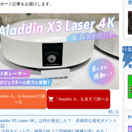
逆
ポート記事をお届けします。
特
電
addin X』をAmazonで調
『Aladdin X』を楽天で調べる
べる
閉じる
P
laddin X3 Laser 4K』は何が進化した？ 具体的な進化ポイント
解説！
注目ポイント①：画質の向上で高精細な映像が楽しめる！