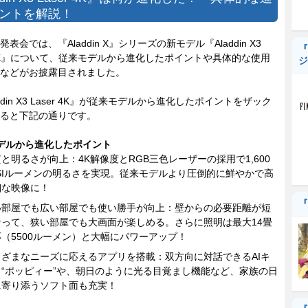
ントを解説！
会では、『Aladdin X』シリーズの新モデル『Aladdin X3
『
r 4K』について、従来モデルから進化したポイントや具体的な使用
ジ
などがお披露目されました。
din X3 Laser 4K』が従来モデルから進化したポイントをザック
ると下記の通りです。
デルから進化したポイント
と明るさが向上：4K解像度とRGB三色レーザーの採用で1,600
NSIルーメンの明るさを実現。従来モデルより圧倒的に鮮やかで高
細な映像に！
『
い部屋でも広い部屋でも使い勝手が向上：壁からの必要距離が短
なって、狭い部屋でも大画面が楽しめる。さらに照明は最大14畳
（5500ルーメン）と大幅にパワーアップ！
まざまなニーズに応えるアプリを搭載：双方向に対話できるAIキ
ラ“ポッピィー”や、朝日のように光る目覚まし機能など、家族の日
に寄り添うソフト面も充実！