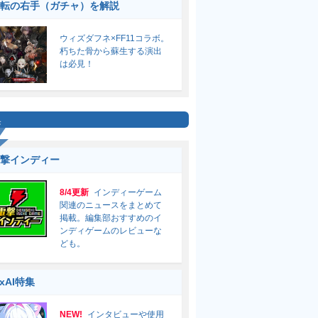
転の右手（ガチャ）を解説
ウィズダフネ×FF11コラボ。
朽ちた骨から蘇生する演出
は必見！
集
撃インディー
8/4更新
インディーゲーム
関連のニュースをまとめて
掲載。編集部おすすめのイ
ンディゲームのレビューな
ども。
ixAI特集
NEW!
インタビューや使用