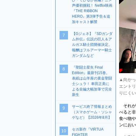
び・でびるが長編アニメ
声優初挑戦！ Netflix映画
『THE RIBBON
HERO』第3弾予告＆追
加キャスト解禁
【Gジェネ】『SDガンダ
7
ム外伝』伝説の巨人＆ア
ルガス騎士団開催決定。
報酬はフルアーマー騎士
ガンダムなど
『聖闘士星矢 Final
8
Edition』最新刊15巻。
表紙は山羊座の黄金聖闘
▲向かって
士シュラ！ 車田正美に
エントリー
よる全編大幅加筆で完全
りにくい
新生
それが
サービス終了情報まとめ
9
べると非
（スマホゲーム・ソシャ
ゲなど）【2026年8月】
食べ物や
ンにおい
セガ新作『VIRTUA
10
FIGHTER