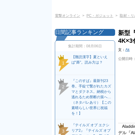
電撃オンライン
PC・ガジェット
取材・リ
日間記事ランキング
新型『A
4K×
集計期間：
08月06日
文：
Ak
【難読漢字】夏といえ
公開日時
ば“蕣”。読み方は？
1
『このすば』最新刊23
巻。手錠で繋がれたカズ
2
マとダクネス。納税から
逃れるため禁断の策へ…
（ネタバレあり）【この
素晴らしい世界に祝福
を！】
『テイルズ オブ エクシ
Aladd
リア2』『テイルズ オブ
3
デル『Al