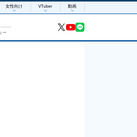
女性向け
VTuber
動画
ュー