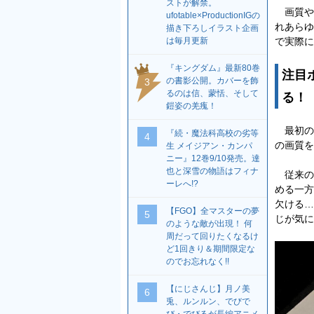
ストが解禁。
画質や
ufotable×ProductionIGの
れあらゆ
描き下ろしイラスト企画
で実際に
は毎月更新
『キングダム』最新80巻
注目
の書影公開。カバーを飾
3
るのは信、蒙恬、そして
る！
鎧姿の羌瘣！
最初のブ
『続・魔法科高校の劣等
4
の画質を
生 メイジアン・カンパ
ニー』12巻9/10発売。達
也と深雪の物語はフィナ
従来の
ーレへ!?
める一方
欠ける…
【FGO】全マスターの夢
5
じが気に
のような敵が出現！ 何
周だって回りたくなるけ
ど1回きり＆期間限定な
のでお忘れなく!!
【にじさんじ】月ノ美
6
兎、ルンルン、でびで