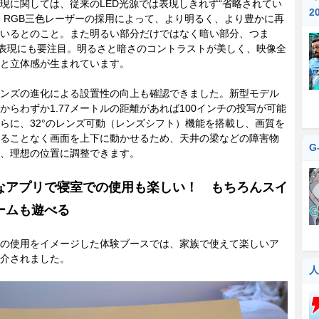
『
に関しては、従来のLED光源では表現しきれず“省略されてい
2
、RGB三色レーザーの採用によって、より明るく、より豊かに再
いるとのこと。また明るい部分だけではなく暗い部分、つま
の表現にも要注目。明るさと暗さのコントラストが美しく、映像全
と立体感が生まれています。
ンズの進化による設置性の向上も確認できました。新型モデル
からわずか1.77メートルの距離があれば100インチの投写が可能
らに、32°のレンズ可動（レンズシフト）機能を搭載し、画質を
ることなく画面を上下に動かせるため、天井の梁などの障害物
G
、理想の位置に調整できます。
なアプリで寝室での使用も楽しい！ もちろんスイ
ームも遊べる
の使用をイメージした体験ブースでは、家族で使えて楽しいア
介されました。
人