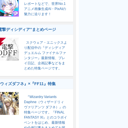
レポートなどで、世界No.1
アニメ画像生成AI・PixAIの
魅力に迫ります！
電撃ディシディア”まとめページ
スクウェア・エニックスよ
り配信中の『ディシディア
デュエルム ファイナルファ
ンタジー』最新情報、プレ
イ日記、企画記事などをま
とめた特集ページです。
ウィズダフネ』×『FF11』特集
『Wizardry Variants
Daphne（ウィザードリィ
ヴァリアンツ ダフネ）』の
特集ページです。『FINAL
FANTASY XI』とのコラボイ
ベントをはじめ、最新情報
や企画記事をまとめてお届