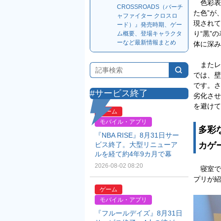
色彩表現
CROSSROADS（バーチ
た色”が
ャファイター クロスロ
現されて
ード）』発売時期、ゲー
り“黒”
ム概要、登場キャラクタ
ーなど最新情報まとめ
体に深み
またレ
では、壁
です。さ
#サービス終了
劣化させ
を避けて
ゲーム
モバイル・アプリ
多彩
『NBA RISE』8月31日サー
カゲ
ビス終了。大型リニューア
ルを経て約4年9カ月で幕
2026-08-02 08:20
寝室で
プリが紹
ゲーム
モバイル・アプリ
『フルールデイズ』8月31日