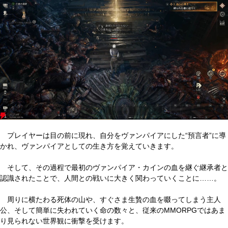
プレイヤーは目の前に現れ、自分をヴァンパイアにした“預言者”に導
かれ、ヴァンパイアとしての生き方を覚えていきます。
そして、その過程で最初のヴァンパイア・カインの血を継ぐ継承者と
認識されたことで、人間との戦いに大きく関わっていくことに……。
周りに横たわる死体の山や、すぐさま生贄の血を啜ってしまう主人
公、そして簡単に失われていく命の数々と、従来のMMORPGではあま
り見られない世界観に衝撃を受けます。