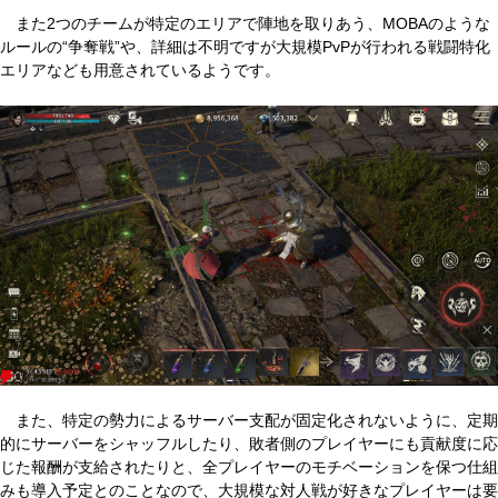
また2つのチームが特定のエリアで陣地を取りあう、MOBAのような
ルールの“争奪戦”や、詳細は不明ですが大規模PvPが行われる戦闘特化
エリアなども用意されているようです。
また、特定の勢力によるサーバー支配が固定化されないように、定期
的にサーバーをシャッフルしたり、敗者側のプレイヤーにも貢献度に応
じた報酬が支給されたりと、全プレイヤーのモチベーションを保つ仕組
みも導入予定とのことなので、大規模な対人戦が好きなプレイヤーは要