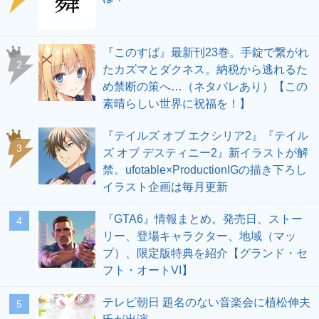
『このすば』最新刊23巻。手錠で繋がれ
2
たカズマとダクネス。納税から逃れるた
め禁断の策へ…（ネタバレあり）【この
素晴らしい世界に祝福を！】
『テイルズ オブ エクシリア2』『テイル
3
ズ オブ デスティニー2』新イラストが解
禁。ufotable×ProductionIGの描き下ろし
イラスト企画は毎月更新
『GTA6』情報まとめ。発売日、ストー
4
リー、登場キャラクター、地域（マッ
プ）、限定版特典を紹介【グランド・セ
フト・オートVI】
テレビ朝日 題名のない音楽会に植松伸夫
5