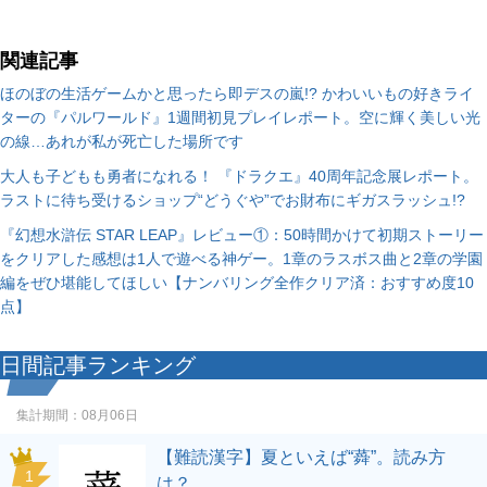
関連記事
ほのぼの生活ゲームかと思ったら即デスの嵐!? かわいいもの好きライ
ターの『パルワールド』1週間初見プレイレポート。空に輝く美しい光
の線…あれが私が死亡した場所です
大人も子どもも勇者になれる！ 『ドラクエ』40周年記念展レポート。
ラストに待ち受けるショップ“どうぐや”でお財布にギガスラッシュ!?
『幻想水滸伝 STAR LEAP』レビュー①：50時間かけて初期ストーリー
をクリアした感想は1人で遊べる神ゲー。1章のラスボス曲と2章の学園
編をぜひ堪能してほしい【ナンバリング全作クリア済：おすすめ度10
点】
日間記事ランキング
集計期間：
08月06日
【難読漢字】夏といえば“蕣”。読み方
1
は？