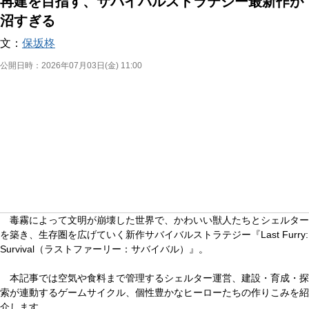
再建を目指す、サバイバルストラテジー最新作が
沼すぎる
文：
保坂柊
公開日時：
2026年07月03日(金) 11:00
毒霧によって文明が崩壊した世界で、かわいい獣人たちとシェルター
を築き、生存圏を広げていく新作サバイバルストラテジー『Last Furry:
Survival（ラストファーリー：サバイバル）』。
本記事では空気や食料まで管理するシェルター運営、建設・育成・探
索が連動するゲームサイクル、個性豊かなヒーローたちの作りこみを紹
介します。