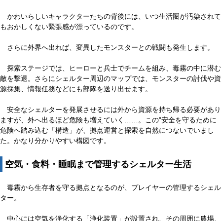
かわいらしいキャラクターたちの背後には、いつ生活圏が汚染されて
もおかしくない緊張感が漂っているのです。
さらに外界へ出れば、変異したモンスターとの戦闘も発生します。
探索ステージでは、ヒーローと兵士でチームを組み、毒霧の中に潜む
敵を撃退。さらにシェルター周辺のマップでは、モンスターの討伐や資
源採集、情報任務などにも部隊を送り出せます。
安全なシェルターを発展させるには外から資源を持ち帰る必要があり
ますが、外へ出るほど危険も増えていく……。この”安全を守るために
危険へ踏み込む「構造」が、拠点運営と探索を自然につないでいまし
た。かなり分かりやすい構図です。
空気・食料・睡眠まで管理するシェルター生活
毒霧から生存者を守る拠点となるのが、プレイヤーの管理するシェル
ター。
中心には空気を浄化する「浄化装置」が設置され、その周囲に農場、