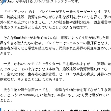
StarUnionが手がけるサバイバルストラテジーです。
『ザ・アンツ』では、プレイヤーがアリ一族のリーダーとなり、アリ
塚に施設を建設。資源を集めながら多彩な役割を持つアリを育て、巣の
外へ勢力を広げていきました。アリの社会性や役割分担を、拠点運営や
育成システムに落とし込んでいたことが大きな特徴です。
そんなStarUnionが本作で描くのは、毒霧によって文明が崩壊した世
界を生きる獣人たちの社会。プレイヤーはシェルターの指揮官となり、
生存者が暮らせる環境を整えながら、汚染された外界の調査を進めてい
きます。
一見、かわいいケモノキャラクターに目を奪われますが……実際に遊
んでみると、その中身はかなり本格的。施設建設や資源管理だけでな
く、空気の浄化、生存者の健康管理、ヒーローや兵士の育成、外界への
探索など、考えることは山ほどあります。
扱う生物や舞台は変わっても、「特殊な生物社会を育てながら生き残
る」というStarUnionらしい魅力は、本作にもしっかり受け継がれてい
ました。