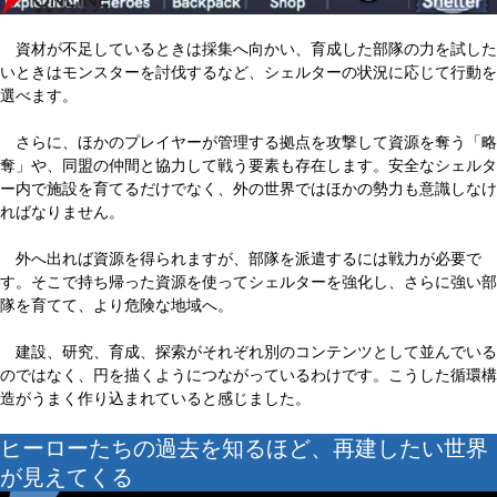
資材が不足しているときは採集へ向かい、育成した部隊の力を試した
いときはモンスターを討伐するなど、シェルターの状況に応じて行動を
選べます。
さらに、ほかのプレイヤーが管理する拠点を攻撃して資源を奪う「略
奪」や、同盟の仲間と協力して戦う要素も存在します。安全なシェルタ
ー内で施設を育てるだけでなく、外の世界ではほかの勢力も意識しなけ
ればなりません。
外へ出れば資源を得られますが、部隊を派遣するには戦力が必要で
す。そこで持ち帰った資源を使ってシェルターを強化し、さらに強い部
隊を育てて、より危険な地域へ。
建設、研究、育成、探索がそれぞれ別のコンテンツとして並んでいる
のではなく、円を描くようにつながっているわけです。こうした循環構
造がうまく作り込まれていると感じました。
ヒーローたちの過去を知るほど、再建したい世界
が見えてくる