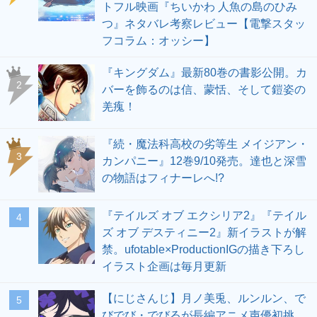
トフル映画『ちいかわ 人魚の島のひみ
つ』ネタバレ考察レビュー【電撃スタッ
フコラム：オッシー】
『キングダム』最新80巻の書影公開。カ
2
バーを飾るのは信、蒙恬、そして鎧姿の
羌瘣！
『続・魔法科高校の劣等生 メイジアン・
3
カンパニー』12巻9/10発売。達也と深雪
の物語はフィナーレへ!?
『テイルズ オブ エクシリア2』『テイル
4
ズ オブ デスティニー2』新イラストが解
禁。ufotable×ProductionIGの描き下ろし
イラスト企画は毎月更新
【にじさんじ】月ノ美兎、ルンルン、で
5
びでび・でびるが長編アニメ声優初挑