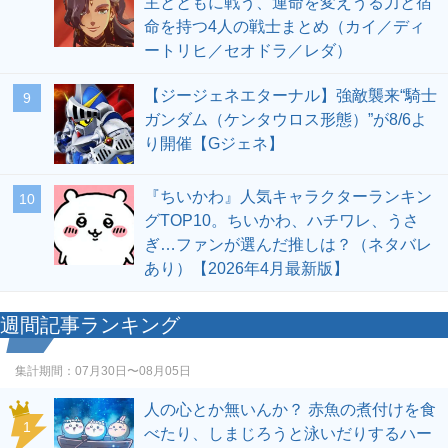
主とともに戦う、運命を変えうる力と宿
命を持つ4人の戦士まとめ（カイ／ディ
ートリヒ／セオドラ／レダ）
【ジージェネエターナル】強敵襲来“騎士
9
ガンダム（ケンタウロス形態）”が8/6よ
り開催【Gジェネ】
『ちいかわ』人気キャラクターランキン
10
グTOP10。ちいかわ、ハチワレ、うさ
ぎ…ファンが選んだ推しは？（ネタバレ
あり）【2026年4月最新版】
週間記事ランキング
集計期間：
07月30日〜08月05日
人の心とか無いんか？ 赤魚の煮付けを食
1
べたり、しまじろうと泳いだりするハー