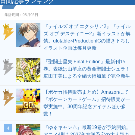
日間記事ランキング
集計期間：
08月05日
『テイルズ オブ エクシリア2』『テイル
1
ズ オブ デスティニー2』新イラストが解
禁。ufotable×ProductionIGの描き下ろし
イラスト企画は毎月更新
『聖闘士星矢 Final Edition』最新刊15
2
巻。表紙は山羊座の黄金聖闘士シュラ！
車田正美による全編大幅加筆で完全新生
【ポケカ招待販売まとめ】Amazonにて
3
『ポケモンカードゲーム』招待販売が一
挙実施中。30周年記念アイテムほか多
数！
『ゆるキャン△』最新19巻が予約開始。
4
アニメ4期も2027年放送予定の大人気キ