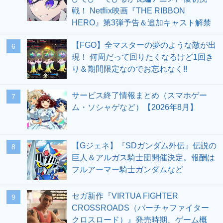
戦！ Netflix映画『THE RIBBON
HERO』第3弾予告＆追加キャスト解禁
【FGO】全マスターの夢のような敵が出
6
現！ 何周だって回りたくなるけど1回き
り＆期間限定なのでお忘れなく!!
サービス終了情報まとめ（スマホゲー
7
ム・ソシャゲなど）【2026年8月】
【Gジェネ】『SDガンダム外伝』伝説の
8
巨人＆アルガス騎士団開催決定。報酬は
フルアーマー騎士ガンダムなど
セガ新作『VIRTUA FIGHTER
9
CROSSROADS（バーチャファイター
クロスロード）』発売時期、ゲーム概