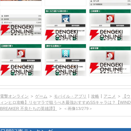
電撃オンライン
ゲーム
モバイル・アプリ
攻略
アニメ
【ウ
ィンヒロ攻略】リセマラで狙うべき最強おすすめSSキャラは？【WIND
BREAKER 不良たちの英雄譚】
＜画像13/279＞