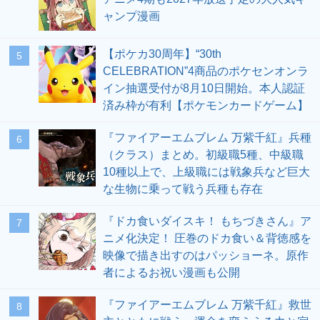
ャンプ漫画
【ポケカ30周年】“30th
5
CELEBRATION”4商品のポケセンオンラ
イン抽選受付が8月10日開始。本人認証
済み枠が有利【ポケモンカードゲーム】
『ファイアーエムブレム 万紫千紅』兵種
6
（クラス）まとめ。初級職5種、中級職
10種以上で、上級職には戦象兵など巨大
な生物に乗って戦う兵種も存在
『ドカ食いダイスキ！ もちづきさん』ア
7
ニメ化決定！ 圧巻のドカ食い＆背徳感を
映像で描き出すのはパッショーネ。原作
者によるお祝い漫画も公開
『ファイアーエムブレム 万紫千紅』救世
8