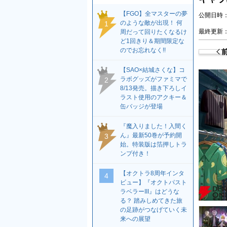
【FGO】全マスターの夢
公開日時：2
のような敵が出現！ 何
1
最終更新：2
周だって回りたくなるけ
ど1回きり＆期間限定な
のでお忘れなく!!
【SAO×結城さくな】コ
ラボグッズがファミマで
2
8/13発売。描き下ろしイ
ラスト使用のアクキー＆
缶バッジが登場
『魔入りました！入間く
ん』最新50巻が予約開
3
始。特装版は箔押しトラ
ンプ付き！
【オクトラ8周年インタ
4
ビュー】『オクトパスト
ラベラーIII』はどうな
る？ 踏みしめてきた旅
の足跡がつなげていく未
来への展望