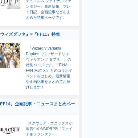
デュエルム ファイナルファ
ンタジー』最新情報、プレ
イ日記、企画記事などをま
とめた特集ページです。
ウィズダフネ』×『FF11』特集
『Wizardry Variants
Daphne（ウィザードリィ
ヴァリアンツ ダフネ）』の
特集ページです。『FINAL
FANTASY XI』とのコラボイ
ベントをはじめ、最新情報
や企画記事をまとめてお届
けします！
FF14』企画記事・ニュースまとめペー
スクウェア・エニックスが
運営中のMMORPG『ファイ
ナルファンタジー