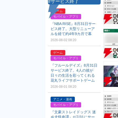
#サービス終了
ゲーム
モバイル・アプリ
『NBA RISE』8月31日サー
ビス終了。大型リニューア
ルを経て約4年9カ月で幕
2026-08-02 08:20
ゲーム
モバイル・アプリ
『フルールデイズ』8月31日
サービス終了。4人の彼が
日々の生活を彩ってくれる
花丸ライフサポートゲーム
2026-08-01 08:20
アニメ・漫画
モバイル・アプリ
『文豪ストレイドッグス 迷
ヰ犬怪奇譚』が7/31にサー