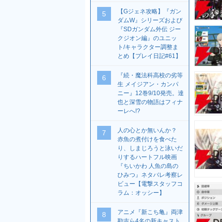
【Gジェネ攻略】『ガン
5
ダムW』シリーズおよび
『SDガンダム外伝 ジー
クジオン編』のユニッ
ト/キャラクター調整ま
とめ【プレイ日記#61】
『続・魔法科高校の劣等
6
生 メイジアン・カンパ
ニー』12巻9/10発売。達
也と深雪の物語はフィナ
ーレへ!?
人の心とか無いんか？
7
赤魚の煮付けを食べた
り、しまじろうと泳いだ
りするハートフル映画
『ちいかわ 人魚の島の
ひみつ』ネタバレ考察レ
ビュー【電撃スタッフコ
ラム：オッシー】
アニメ『新こち亀』両津
8
勘吉ら4名の新キャスト