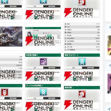
『
『
イ