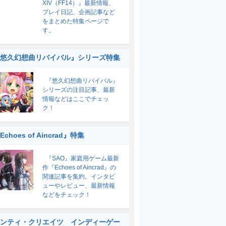
XIV（FF14）』最新情報、
プレイ日記、企画記事など
をまとめた特集ページで
す。
悠久幻想曲リバイバル』シリーズ特集
『悠久幻想曲リバイバル』
シリーズの注目記事、最新
情報などはここでチェッ
ク！
Echoes of Aincrad』特集
『SAO』家庭用ゲーム最新
作『Echoes of Aincrad』の
関連記事を集約。インタビ
ューやレビュー、最新情報
などをチェック！
ンティ・クリエイツ インディーゲー