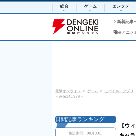
総合
ゲーム
エンタメ
新着記事
#
アニメ
電撃オンライン
ゲーム
モバイル・アプリ
＜画像145/279＞
日間記事ランキング
【ウィ
集計期間：
08月03日
キャラ