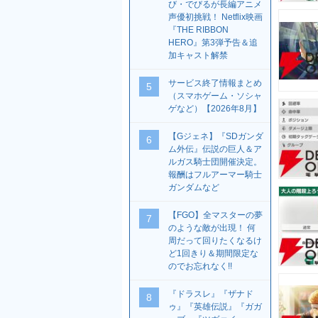
び・でびるが長編アニメ
声優初挑戦！ Netflix映画
『THE RIBBON
HERO』第3弾予告＆追
加キャスト解禁
サービス終了情報まとめ
5
（スマホゲーム・ソシャ
ゲなど）【2026年8月】
【Gジェネ】『SDガンダ
6
ム外伝』伝説の巨人＆ア
ルガス騎士団開催決定。
報酬はフルアーマー騎士
ガンダムなど
【FGO】全マスターの夢
7
のような敵が出現！ 何
周だって回りたくなるけ
ど1回きり＆期間限定な
のでお忘れなく!!
『ドラスレ』『ザナド
8
ゥ』『英雄伝説』『ガガ