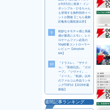
が9月5日に発表！ イン
ポッシブル・ひるちゃん
も登壇する無料招待イベ
ントが開催【こちら葛飾
区亀有公園前派出所】
絶妙なオモチャ感と高級
9
感が最高にエモい。レト
ロゲームファン必見の
56g軽量コントローラー
レビュー【abxylute
M4】
『ドラスレ』『ザナド
10
ゥ』『英雄伝説』『ガガ
ーブ』『ツヴァイ』…
『イース』『軌跡』以外
のファルコム作品ランキ
ングTOP10【2026年最
新版】
週間記事ランキング