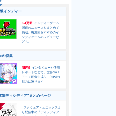
撃インディー
8/4更新
インディーゲーム
関連のニュースをまとめて
掲載。編集部おすすめのイ
ンディゲームのレビューな
ども。
ixAI特集
NEW!
インタビューや使用
レポートなどで、世界No.1
アニメ画像生成AI・PixAIの
魅力に迫ります！
電撃ディシディア”まとめページ
スクウェア・エニックスよ
り配信中の『ディシディア