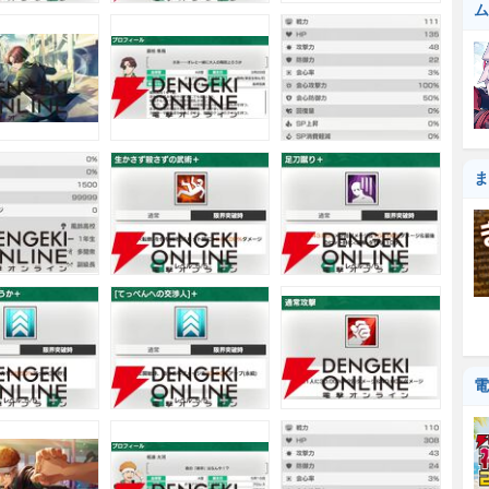
ム
ま
電