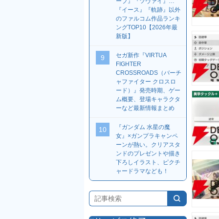
ーブ』『ツヴァイ』…
『イース』『軌跡』以外
のファルコム作品ランキ
ングTOP10【2026年最
新版】
セガ新作『VIRTUA
9
FIGHTER
CROSSROADS（バーチ
ャファイター クロスロ
ード）』発売時期、ゲー
ム概要、登場キャラクタ
ーなど最新情報まとめ
『ガンダム 水星の魔
10
女』×ガンプラキャンペ
ーンが熱い。クリアスタ
ンドのプレゼントや描き
下ろしイラスト、ピクチ
ャードラマなども！