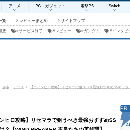
アニメ
PC・ガジェット
電撃PS
Switch
一覧
レビューまとめ
サイトマップ
感想
#
サービス終了
#
レビュー
#
ガンダム
#
インタビ
攻略
アニメ
【ウィンヒロ攻略】リセマラで狙うべき最強おすすめSSキャラは？【
PR
ンヒロ攻略】リセマラで狙うべき最強おすすめSS
A
は？【WIND BREAKER 不良たちの英雄譚】