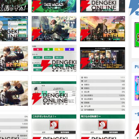
電
P
“