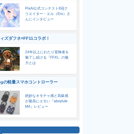
PixAI公式コンテスト8冠ク
リエイター・エル（Eru）さ
んにインタビュー
ィズダフネ×FF11コラボ！
24年以上にわたり冒険者を
魅了し続ける『FFXI』の魅
力とは
6gの軽量スマホコントローラー
絶妙なオモチャ感と高級感
が最高にエモい『abxylute
M4』レビュー
集