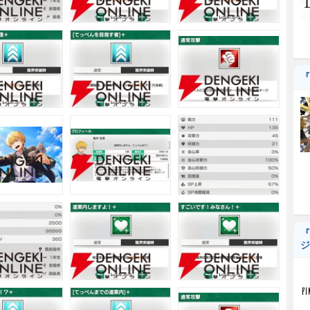
『
『
ジ