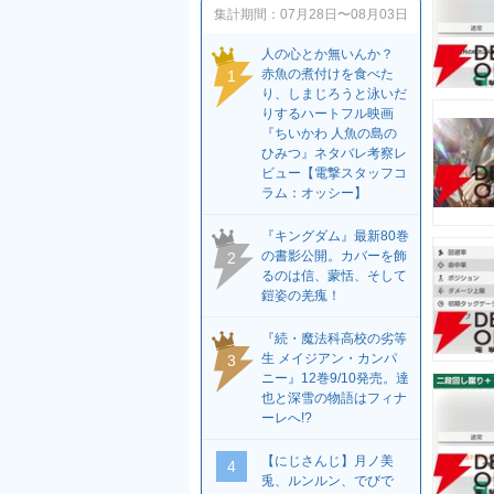
集計期間：
07月28日〜08月03日
人の心とか無いんか？
赤魚の煮付けを食べた
1
り、しまじろうと泳いだ
りするハートフル映画
『ちいかわ 人魚の島の
ひみつ』ネタバレ考察レ
ビュー【電撃スタッフコ
ラム：オッシー】
『キングダム』最新80巻
の書影公開。カバーを飾
2
るのは信、蒙恬、そして
鎧姿の羌瘣！
『続・魔法科高校の劣等
生 メイジアン・カンパ
3
ニー』12巻9/10発売。達
也と深雪の物語はフィナ
ーレへ!?
【にじさんじ】月ノ美
4
兎、ルンルン、でびで