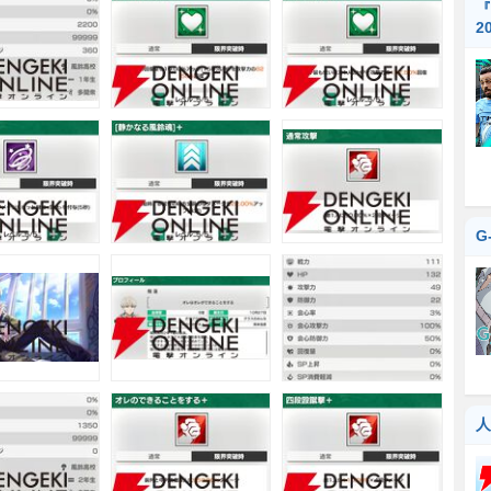
『
2
G
人