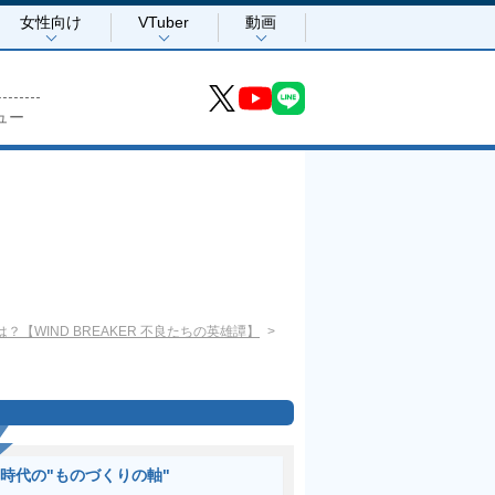
女性向け
VTuber
動画
ュー
WIND BREAKER 不良たちの英雄譚】
I時代の"ものづくりの軸"