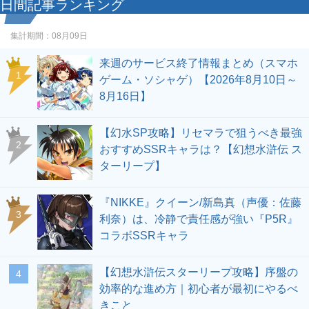
日間記事ランキング
集計期間：
08月09日
来週のサービス終了情報まとめ（スマホ
1
ゲーム・ソシャゲ）【2026年8月10日～
8月16日】
【幻水SP攻略】リセマラで狙うべき最強
2
おすすめSSRキャラは？【幻想水滸伝 ス
ターリープ】
『NIKKE』クイーン/新島真（声優：佐藤
3
利奈）は、冷静で責任感が強い『P5R』
コラボSSRキャラ
【幻想水滸伝スターリープ攻略】序盤の
4
効率的な進め方｜初心者が最初にやるべ
きこと