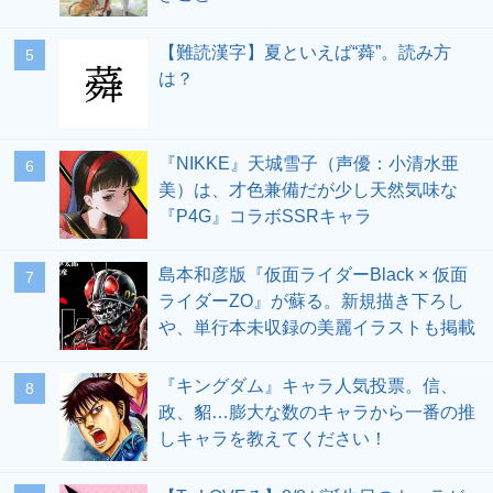
【難読漢字】夏といえば“蕣”。読み方
5
は？
『NIKKE』天城雪子（声優：小清水亜
6
美）は、才色兼備だが少し天然気味な
『P4G』コラボSSRキャラ
島本和彦版『仮面ライダーBlack × 仮面
7
ライダーZO』が蘇る。新規描き下ろし
や、単行本未収録の美麗イラストも掲載
『キングダム』キャラ人気投票。信、
8
政、貂…膨大な数のキャラから一番の推
しキャラを教えてください！