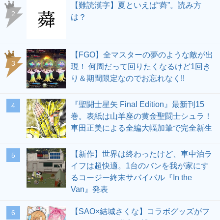
【難読漢字】夏といえば“蕣”。読み方
2
は？
【FGO】全マスターの夢のような敵が出
3
現！ 何周だって回りたくなるけど1回き
り＆期間限定なのでお忘れなく!!
『聖闘士星矢 Final Edition』最新刊15
4
巻。表紙は山羊座の黄金聖闘士シュラ！
車田正美による全編大幅加筆で完全新生
【新作】世界は終わったけど、車中泊ラ
5
イフは超快適。1台のバンを我が家にす
るコージー終末サバイバル『In the
Van』発表
【SAO×結城さくな】コラボグッズがフ
6