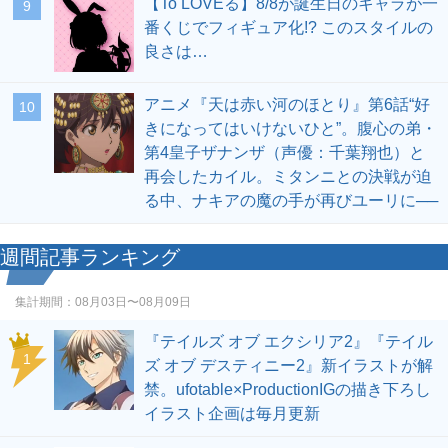
【To LOVEる】8/8が誕生日のキャラが一
9
番くじでフィギュア化!? このスタイルの
良さは…
アニメ『天は赤い河のほとり』第6話“好
10
きになってはいけないひと”。腹心の弟・
第4皇子ザナンザ（声優：千葉翔也）と
再会したカイル。ミタンニとの決戦が迫
る中、ナキアの魔の手が再びユーリに──
週間記事ランキング
集計期間：
08月03日〜08月09日
『テイルズ オブ エクシリア2』『テイル
1
ズ オブ デスティニー2』新イラストが解
禁。ufotable×ProductionIGの描き下ろし
イラスト企画は毎月更新