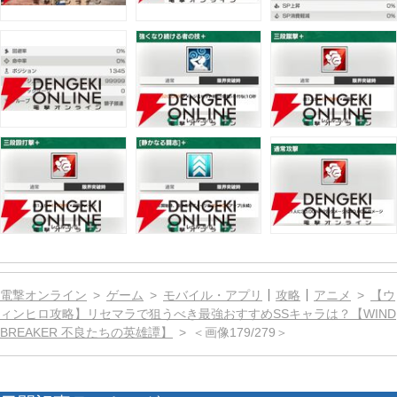
電撃オンライン
ゲーム
モバイル・アプリ
攻略
アニメ
【ウ
ィンヒロ攻略】リセマラで狙うべき最強おすすめSSキャラは？【WIND
BREAKER 不良たちの英雄譚】
＜画像179/279＞