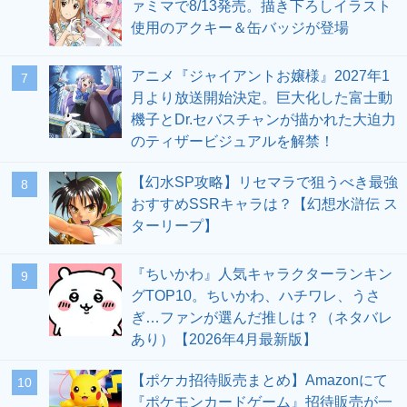
ァミマで8/13発売。描き下ろしイラスト
使用のアクキー＆缶バッジが登場
アニメ『ジャイアントお嬢様』2027年1
7
月より放送開始決定。巨大化した富士動
機子とDr.セバスチャンが描かれた大迫力
のティザービジュアルを解禁！
【幻水SP攻略】リセマラで狙うべき最強
8
おすすめSSRキャラは？【幻想水滸伝 ス
ターリープ】
『ちいかわ』人気キャラクターランキン
9
グTOP10。ちいかわ、ハチワレ、うさ
ぎ…ファンが選んだ推しは？（ネタバレ
あり）【2026年4月最新版】
【ポケカ招待販売まとめ】Amazonにて
10
『ポケモンカードゲーム』招待販売が一