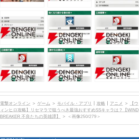
電撃オンライン
ゲーム
モバイル・アプリ
攻略
アニメ
【ウ
ィンヒロ攻略】リセマラで狙うべき最強おすすめSSキャラは？【WIND
BREAKER 不良たちの英雄譚】
＜画像250/279＞