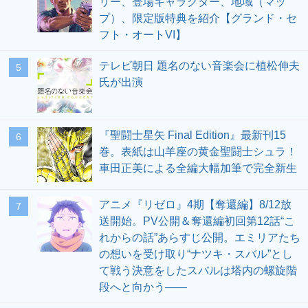
リー、登場キャラクター、地域（マッ
プ）、限定版特典を紹介【グランド・セ
フト・オートVI】
テレビ朝日 題名のない音楽会に植松伸夫
5
氏が出演
『聖闘士星矢 Final Edition』最新刊15
6
巻。表紙は山羊座の黄金聖闘士シュラ！
車田正美による全編大幅加筆で完全新生
アニメ『リゼロ』4期【奪還編】8/12放
7
送開始。PV公開＆奪還編初回第12話“こ
れからの話”あらすじ公開。エミリアたち
の想いを受け取り“ナツキ・スバル”とし
て戦う決意をしたスバルは塔内の螺旋階
段へと向かう――