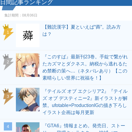
日間記事ランキング
集計期間：
08月06日
【難読漢字】夏といえば“蕣”。読み方
1
は？
『このすば』最新刊23巻。手錠で繋がれ
2
たカズマとダクネス。納税から逃れるた
め禁断の策へ…（ネタバレあり）【この
素晴らしい世界に祝福を！】
『テイルズ オブ エクシリア2』『テイル
3
ズ オブ デスティニー2』新イラストが解
禁。ufotable×ProductionIGの描き下ろし
イラスト企画は毎月更新
『GTA6』情報まとめ。発売日、ストー
4