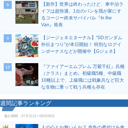
【新作】世界は終わったけど、車中泊ラ
8
イフは超快適。1台のバンを我が家にす
るコージー終末サバイバル『In the
Van』発表
【ジージェネエターナル】“SDガンダム
9
外伝まつり”が本日開始！ 特別なログイ
ンボーナスなどが開催中【Gジェネ】
『ファイアーエムブレム 万紫千紅』兵種
10
（クラス）まとめ。初級職5種、中級職
10種以上で、上級職には戦象兵など巨大
な生物に乗って戦う兵種も存在
週間記事ランキング
集計期間：
07月31日〜08月06日
人の心とか無いんか？ 赤魚の煮付けを食