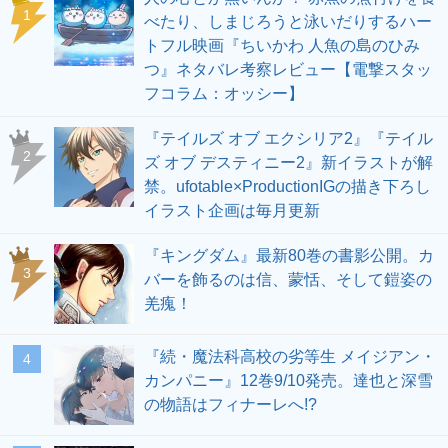
1
べたり、しまじろうと泳いだりするハー
トフル映画『ちいかわ 人魚の島のひみ
つ』ネタバレ考察レビュー【電撃スタッ
フコラム：オッシー】
『テイルズ オブ エクシリア2』『テイル
2
ズ オブ デスティニー2』新イラストが解
禁。ufotable×ProductionIGの描き下ろし
イラスト企画は毎月更新
『キングダム』最新80巻の書影公開。カ
3
バーを飾るのは信、蒙恬、そして鎧姿の
羌瘣！
『続・魔法科高校の劣等生 メイジアン・
4
カンパニー』12巻9/10発売。達也と深雪
の物語はフィナーレへ!?