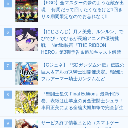
【FGO】全マスターの夢のような敵が出
5
現！ 何周だって回りたくなるけど1回き
り＆期間限定なのでお忘れなく!!
【にじさんじ】月ノ美兎、ルンルン、で
6
びでび・でびるが長編アニメ声優初挑
戦！ Netflix映画『THE RIBBON
HERO』第3弾予告＆追加キャスト解禁
【Gジェネ】『SDガンダム外伝』伝説の
7
巨人＆アルガス騎士団開催決定。報酬は
フルアーマー騎士ガンダムなど
『聖闘士星矢 Final Edition』最新刊15
8
巻。表紙は山羊座の黄金聖闘士シュラ！
車田正美による全編大幅加筆で完全新生
サービス終了情報まとめ（スマホゲー
9