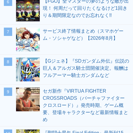
【FGO】全マスターの夢のような敵が出
6
現！ 何周だって回りたくなるけど1回き
り＆期間限定なのでお忘れなく!!
サービス終了情報まとめ（スマホゲー
7
ム・ソシャゲなど）【2026年8月】
【Gジェネ】『SDガンダム外伝』伝説の
8
巨人＆アルガス騎士団開催決定。報酬は
フルアーマー騎士ガンダムなど
セガ新作『VIRTUA FIGHTER
9
CROSSROADS（バーチャファイター
クロスロード）』発売時期、ゲーム概
要、登場キャラクターなど最新情報まと
め
『聖闘士星矢 Final Edition』最新刊15