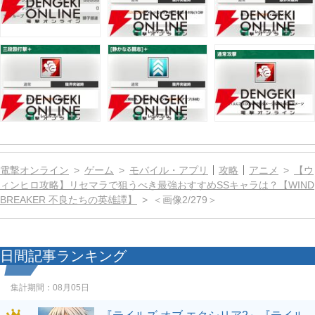
電撃オンライン
ゲーム
モバイル・アプリ
攻略
アニメ
【ウ
ィンヒロ攻略】リセマラで狙うべき最強おすすめSSキャラは？【WIND
BREAKER 不良たちの英雄譚】
＜画像2/279＞
日間記事ランキング
集計期間：
08月05日