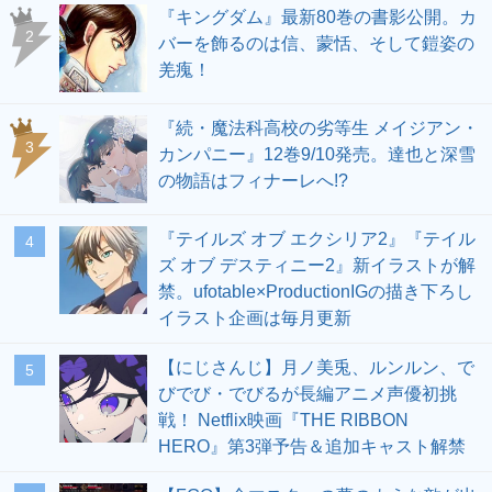
『キングダム』最新80巻の書影公開。カ
2
バーを飾るのは信、蒙恬、そして鎧姿の
羌瘣！
『続・魔法科高校の劣等生 メイジアン・
3
カンパニー』12巻9/10発売。達也と深雪
の物語はフィナーレへ!?
『テイルズ オブ エクシリア2』『テイル
4
ズ オブ デスティニー2』新イラストが解
禁。ufotable×ProductionIGの描き下ろし
イラスト企画は毎月更新
【にじさんじ】月ノ美兎、ルンルン、で
5
びでび・でびるが長編アニメ声優初挑
戦！ Netflix映画『THE RIBBON
HERO』第3弾予告＆追加キャスト解禁