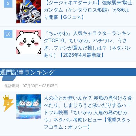
【ジージェネエターナル】強敵襲来“騎士
9
ガンダム（ケンタウロス形態）”が8/6よ
り開催【Gジェネ】
『ちいかわ』人気キャラクターランキン
10
グTOP10。ちいかわ、ハチワレ、うさ
ぎ…ファンが選んだ推しは？（ネタバレ
あり）【2026年4月最新版】
週間記事ランキング
集計期間：
07月30日〜08月05日
人の心とか無いんか？ 赤魚の煮付けを食
1
べたり、しまじろうと泳いだりするハー
トフル映画『ちいかわ 人魚の島のひみ
つ』ネタバレ考察レビュー【電撃スタッ
フコラム：オッシー】