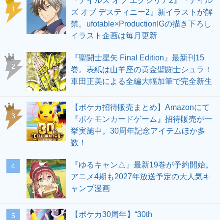
『テイルズ オブ エクシリア2』『テイル
1
ズ オブ デスティニー2』新イラストが解
禁。ufotable×ProductionIGの描き下ろし
イラスト企画は毎月更新
『聖闘士星矢 Final Edition』最新刊15
2
巻。表紙は山羊座の黄金聖闘士シュラ！
車田正美による全編大幅加筆で完全新生
【ポケカ招待販売まとめ】Amazonにて
3
『ポケモンカードゲーム』招待販売が一
挙実施中。30周年記念アイテムほか多
数！
『ゆるキャン△』最新19巻が予約開始。
4
アニメ4期も2027年放送予定の大人気キ
ャンプ漫画
【ポケカ30周年】“30th
5