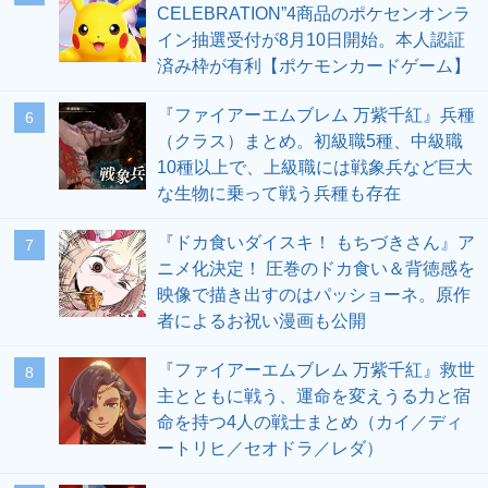
CELEBRATION”4商品のポケセンオンラ
イン抽選受付が8月10日開始。本人認証
済み枠が有利【ポケモンカードゲーム】
『ファイアーエムブレム 万紫千紅』兵種
6
（クラス）まとめ。初級職5種、中級職
10種以上で、上級職には戦象兵など巨大
な生物に乗って戦う兵種も存在
『ドカ食いダイスキ！ もちづきさん』ア
7
ニメ化決定！ 圧巻のドカ食い＆背徳感を
映像で描き出すのはパッショーネ。原作
者によるお祝い漫画も公開
『ファイアーエムブレム 万紫千紅』救世
8
主とともに戦う、運命を変えうる力と宿
命を持つ4人の戦士まとめ（カイ／ディ
ートリヒ／セオドラ／レダ）