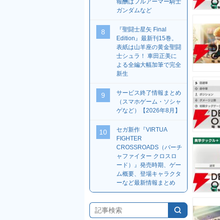
報酬はフルアーマー騎士
ガンダムなど
『聖闘士星矢 Final
8
Edition』最新刊15巻。
表紙は山羊座の黄金聖闘
士シュラ！ 車田正美に
よる全編大幅加筆で完全
新生
サービス終了情報まとめ
9
（スマホゲーム・ソシャ
ゲなど）【2026年8月】
セガ新作『VIRTUA
10
FIGHTER
CROSSROADS（バーチ
ャファイター クロスロ
ード）』発売時期、ゲー
ム概要、登場キャラクタ
ーなど最新情報まとめ