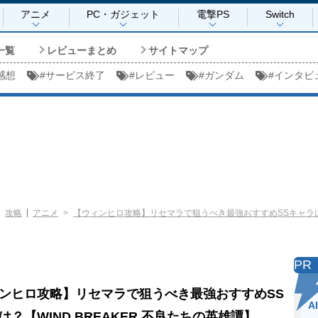
アニメ
PC・ガジェット
電撃PS
Switch
一覧
レビューまとめ
サイトマップ
感想
#
サービス終了
#
レビュー
#
ガンダム
#
インタビ
攻略
アニメ
【ウィンヒロ攻略】リセマラで狙うべき最強おすすめSSキャラは？【
PR
ンヒロ攻略】リセマラで狙うべき最強おすすめSS
A
は？【WIND BREAKER 不良たちの英雄譚】