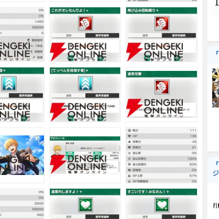
『
『
ジ