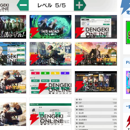
電
P
“