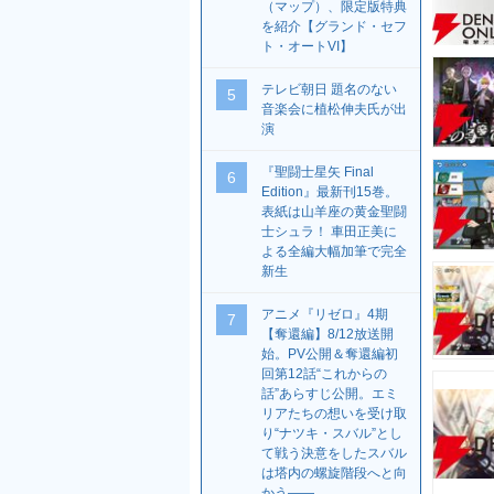
（マップ）、限定版特典
を紹介【グランド・セフ
ト・オートVI】
テレビ朝日 題名のない
5
音楽会に植松伸夫氏が出
演
『聖闘士星矢 Final
6
Edition』最新刊15巻。
表紙は山羊座の黄金聖闘
士シュラ！ 車田正美に
よる全編大幅加筆で完全
新生
アニメ『リゼロ』4期
7
【奪還編】8/12放送開
始。PV公開＆奪還編初
回第12話“これからの
話”あらすじ公開。エミ
リアたちの想いを受け取
り“ナツキ・スバル”とし
て戦う決意をしたスバル
は塔内の螺旋階段へと向
かう――