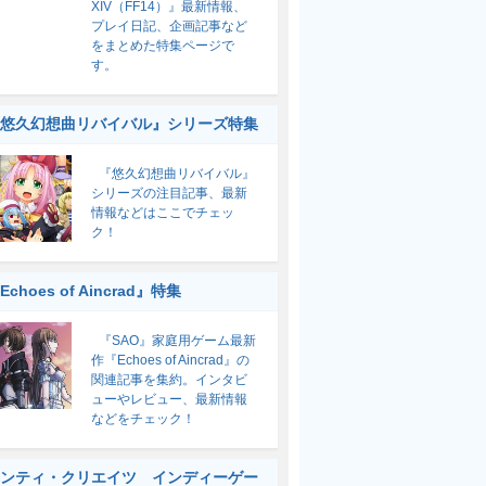
XIV（FF14）』最新情報、
プレイ日記、企画記事など
をまとめた特集ページで
す。
悠久幻想曲リバイバル』シリーズ特集
『悠久幻想曲リバイバル』
シリーズの注目記事、最新
情報などはここでチェッ
ク！
Echoes of Aincrad』特集
『SAO』家庭用ゲーム最新
作『Echoes of Aincrad』の
関連記事を集約。インタビ
ューやレビュー、最新情報
などをチェック！
ンティ・クリエイツ インディーゲー