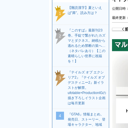
【難読漢字】夏といえ
公開日時：2
ば“蕣”。読み方は？
1
最終更新：2
『このすば』最新刊23
巻。手錠で繋がれたカズ
2
マとダクネス。納税から
逃れるため禁断の策へ…
（ネタバレあり）【この
素晴らしい世界に祝福
を！】
『テイルズ オブ エクシ
リア2』『テイルズ オブ
3
デスティニー2』新イラ
ストが解禁。
ufotable×ProductionIGの
描き下ろしイラスト企画
は毎月更新
『GTA6』情報まとめ。
4
発売日、ストーリー、登
場キャラクター、地域