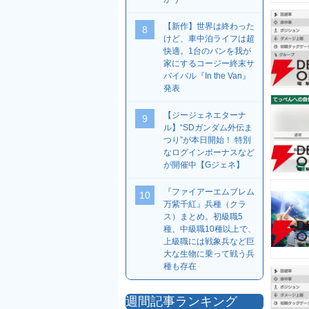
【新作】世界は終わった
8
けど、車中泊ライフは超
快適。1台のバンを我が
家にするコージー終末サ
バイバル『In the Van』
発表
【ジージェネエターナ
9
ル】“SDガンダム外伝ま
つり”が本日開始！ 特別
なログインボーナスなど
が開催中【Gジェネ】
『ファイアーエムブレム
10
万紫千紅』兵種（クラ
ス）まとめ。初級職5
種、中級職10種以上で、
上級職には戦象兵など巨
大な生物に乗って戦う兵
種も存在
週間記事ランキング