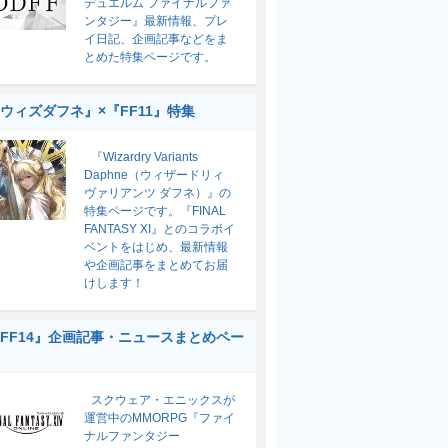
デュエルム ファイナルファ
ンタジー』最新情報、プレ
イ日記、企画記事などをま
とめた特集ページです。
ウィズダフネ』×『FF11』特集
『Wizardry Variants
Daphne（ウィザードリィ
ヴァリアンツ ダフネ）』の
特集ページです。『FINAL
FANTASY XI』とのコラボイ
ベントをはじめ、最新情報
や企画記事をまとめてお届
けします！
FF14』企画記事・ニュースまとめペー
スクウェア・エニックスが
運営中のMMORPG『ファイ
ナルファンタジー