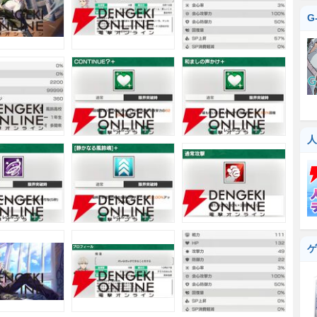
G
人
ゲ