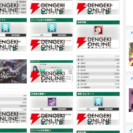
『
『
イ