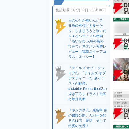
集計期間：
07月31日〜08月06日
人の心とか無いんか？
赤魚の煮付けを食べた
1
り、しまじろうと泳いだ
りするハートフル映画
『ちいかわ 人魚の島の
ひみつ』ネタバレ考察レ
ビュー【電撃スタッフコ
ラム：オッシー】
『テイルズ オブ エクシ
リア2』『テイルズ オブ
2
デスティニー2』新イラ
ストが解禁。
ufotable×ProductionIGの
描き下ろしイラスト企画
は毎月更新
『キングダム』最新80巻
の書影公開。カバーを飾
3
るのは信、蒙恬、そして
鎧姿の羌瘣！