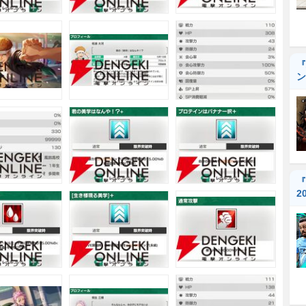
『
ン
『
2