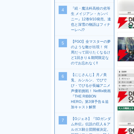
『続・魔法科高校の劣等
4
生 メイジアン・カンパ
ニー』12巻9/10発売。達
也と深雪の物語はフィナ
ーレへ!?
【FGO】全マスターの夢
5
のような敵が出現！ 何
周だって回りたくなるけ
ど1回きり＆期間限定な
のでお忘れなく!!
【にじさんじ】月ノ美
6
兎、ルンルン、でびで
び・でびるが長編アニメ
声優初挑戦！ Netflix映画
『THE RIBBON
HERO』第3弾予告＆追
加キャスト解禁
【Gジェネ】『SDガンダ
7
ム外伝』伝説の巨人＆ア
ルガス騎士団開催決定。