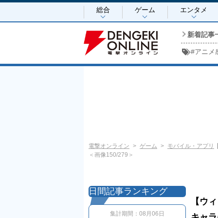
総合
ゲーム
エンタメ
新着記事
#
アニメ
電撃オンライン
ゲーム
モバイル・アプリ
＜画像150/279＞
日間記事ランキング
【ウィ
集計期間：
08月06日
キャラ