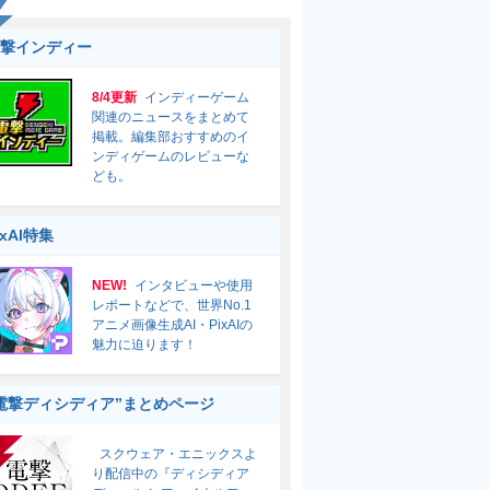
撃インディー
8/4更新
インディーゲーム
関連のニュースをまとめて
掲載。編集部おすすめのイ
ンディゲームのレビューな
ども。
ixAI特集
NEW!
インタビューや使用
レポートなどで、世界No.1
アニメ画像生成AI・PixAIの
魅力に迫ります！
電撃ディシディア”まとめページ
スクウェア・エニックスよ
り配信中の『ディシディア