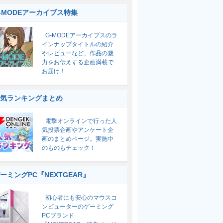
-MODEアーカイブス特集
G-MODEアーカイブスのラ
インナップタイトルの紹介
やレビューなど、作品の魅
力をお伝えする企画満載で
お届け！
気ランキングまとめ
電撃オンラインで行った人
気投票企画やアンケート企
画のまとめページ。実施中
のものもチェック！
ーミングPC『NEXTGEAR』
初心者にも安心のマウスコ
ンピューターのゲーミング
PCブランド