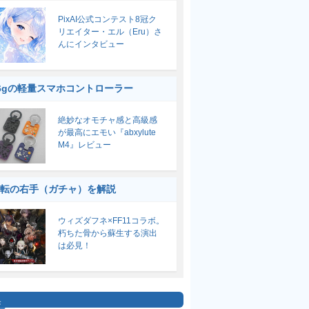
PixAI公式コンテスト8冠ク
リエイター・エル（Eru）さ
んにインタビュー
6gの軽量スマホコントローラー
絶妙なオモチャ感と高級感
が最高にエモい『abxylute
M4』レビュー
転の右手（ガチャ）を解説
ウィズダフネ×FF11コラボ。
朽ちた骨から蘇生する演出
は必見！
集