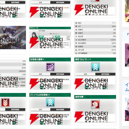
『
イ
ム