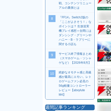
戦、コンテンツリニュー
アルの裏側とは
『FF14』Switch2版の
8
「ここがよさそう！」な
ポイントは？ 生放送実
機プレイ感想＋合間には
ダンシング・グリーンや
ハニー・B・ラブリーに
関する小話も
サービス終了情報まとめ
9
（スマホゲーム・ソシャ
ゲなど）【2026年8月】
絶妙なオモチャ感と高級
10
感が最高にエモい。レト
ロゲームファン必見の
56g軽量コントローラー
レビュー【abxylute
M4】
週間記事ランキング