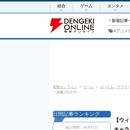
総合
ゲーム
エンタメ
新着記事
#
アニメ
電撃オンライン
ゲーム
モバイル・アプリ
＜画像155/279＞
日間記事ランキング
【ウィ
集計期間：
08月01日
キャラ