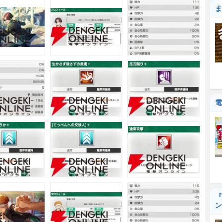
ま
電
『
ン