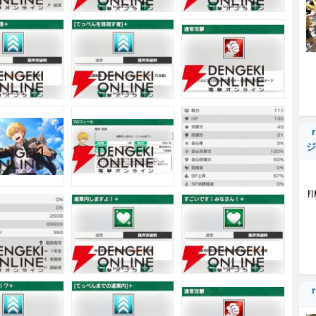
『
ジ
『