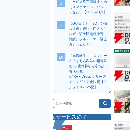
サービス終了情報まとめ
8
（スマホゲーム・ソシャ
ゲなど）【2026年8月】
【Gジェネ】『SDガンダ
9
ム外伝』伝説の巨人＆ア
ルガス騎士団開催決定。
報酬はフルアーマー騎士
ガンダムなど
『無職転生Ⅲ』ロキシー
10
＆『とある科学の超電磁
砲T』食蜂操祈が衣装が
着脱可能
な“Re▼Dress”シリーズ
でフィギュア化決定【ワ
ンフェス2026夏】
#サービス終了
ゲーム