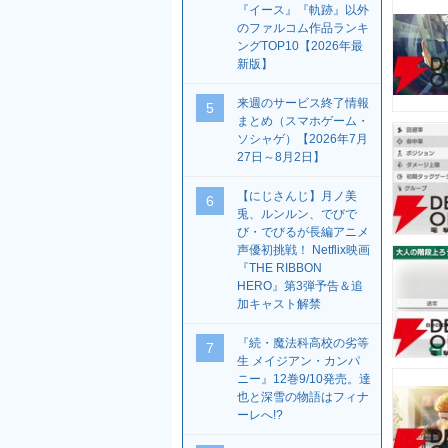
『イース』『軌跡』以外
のファルコム作品ランキ
ングTOP10【2026年最
新版】
来週のサービス終了情報
5
まとめ（スマホゲーム・
ソシャゲ）【2026年7月
27日～8月2日】
【にじさんじ】月ノ美
6
兎、ルンルン、でびで
び・でびるが長編アニメ
声優初挑戦！ Netflix映画
『THE RIBBON
HERO』第3弾予告＆追
加キャスト解禁
『続・魔法科高校の劣等
7
生 メイジアン・カンパ
ニー』12巻9/10発売。達
也と深雪の物語はフィナ
ーレへ!?