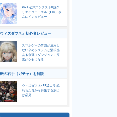
PixAI公式コンテスト8冠ク
リエイター・エル（Eru）さ
んにインタビュー
ウィズダフネ』初心者レビュー
スマホゲーの常識が通用し
ない辛めシステムと緊張感
ある奈落（ダンジョン）探
索がクセになる
転の右手（ガチャ）を解説
ウィズダフネ×FF11コラボ。
朽ちた骨から蘇生する演出
は必見！
集