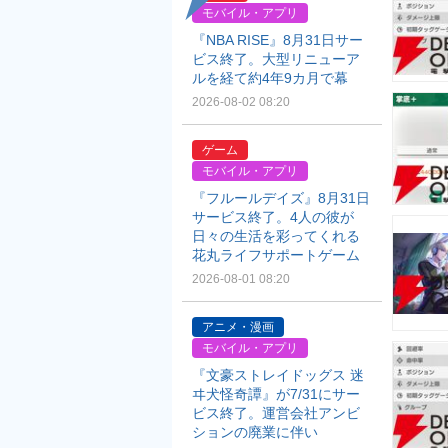
モバイル・アプリ
『NBA RISE』8月31日サー
ビス終了。大型リニューア
ルを経て約4年9カ月で幕
2026-08-02 08:20
ゲーム
モバイル・アプリ
『フルールデイズ』8月31日
サービス終了。4人の彼が
日々の生活を彩ってくれる
花丸ライフサポートゲーム
2026-08-01 08:20
アニメ・漫画
モバイル・アプリ
『文豪ストレイドッグス 迷
ヰ犬怪奇譚』が7/31にサー
ビス終了。運営会社アンビ
ションの廃業に伴い