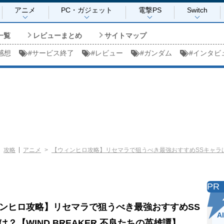
アニメ
PC・ガジェット
電撃PS
Switch
一覧
レビューまとめ
サイトマップ
感想
#
サービス終了
#
レビュー
#
ガンダム
#
インタビ
攻略
アニメ
【ウィンヒロ攻略】リセマラで狙うべき最強おすすめSSキャラは？【
PR
ンヒロ攻略】リセマラで狙うべき最強おすすめSS
A
は？【WIND BREAKER 不良たちの英雄譚】