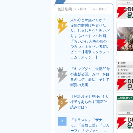
集計期間：
07月26日〜08月01日
人の心とか無いんか？
赤魚の煮付けを食べた
1
り、しまじろうと泳いだ
りするハートフル映画
『ちいかわ 人魚の島の
ひみつ』ネタバレ考察レ
ビュー【電撃スタッフコ
ラム：オッシー】
『キングダム』最新80巻
の書影公開。カバーを飾
2
るのは信、蒙恬、そして
鎧姿の羌瘣！
【難読漢字】奥ゆかしい
様子をあらわす“蘊藉”の
3
読み方は？
『ドラスレ』『ザナド
4
ゥ』『英雄伝説』『ガガ
ーブ』『ツヴァイ』…