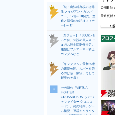
『続・魔法科高校の劣等
公開日時：2
生 メイジアン・カンパ
1
最終更新：2
ニー』12巻9/10発売。達
也と深雪の物語はフィナ
ーレへ!?
【Gジェネ】『SDガンダ
ム外伝』伝説の巨人＆ア
2
ルガス騎士団開催決定。
報酬はフルアーマー騎士
ガンダムなど
『キングダム』最新80巻
の書影公開。カバーを飾
3
るのは信、蒙恬、そして
鎧姿の羌瘣！
セガ新作『VIRTUA
4
FIGHTER
CROSSROADS（バーチ
ャファイター クロスロ
ード）』発売時期、ゲー
ム概要、登場キャラクタ