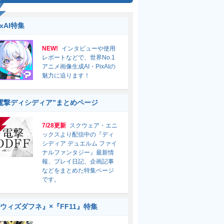
ixAI特集
NEW!
インタビューや使用
レポートなどで、世界No.1
アニメ画像生成AI・PixAIの
魅力に迫ります！
電撃ディシディア”まとめページ
7/28更新
スクウェア・エニ
ックスより配信中の『ディ
シディア デュエルム ファイ
ナルファンタジー』最新情
報、プレイ日記、企画記事
などをまとめた特集ページ
です。
ウィズダフネ』×『FF11』特集