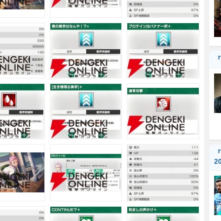
『
『
2