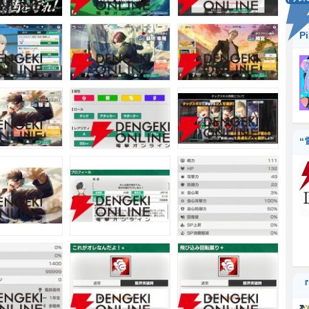
P
“
『