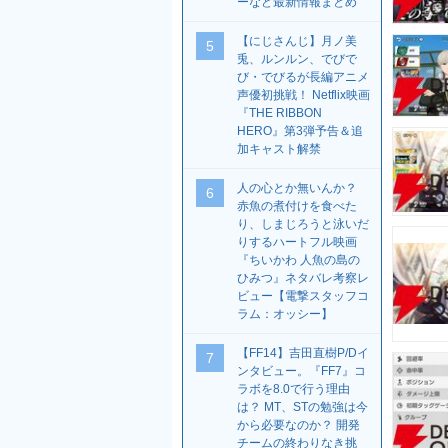
ーなど最新情報まとめ
【にじさんじ】月ノ美
5
兎、ルンルン、でびで
び・でびるが長編アニメ
声優初挑戦！ Netflix映画
『THE RIBBON
HERO』第3弾予告＆追
加キャスト解禁
人の心とか無いんか？
6
赤魚の煮付けを食べた
り、しまじろうと泳いだ
りするハートフル映画
『ちいかわ 人魚の島の
ひみつ』ネタバレ考察レ
ビュー【電撃スタッフコ
ラム：オッシー】
【FF14】吉田直樹P/Dイ
7
ンタビュー。『FF7』コ
ラボを8.0で行う理由
は？ MT、STの勉強は今
から必要なのか？ 開発
チームの終わりなき挑