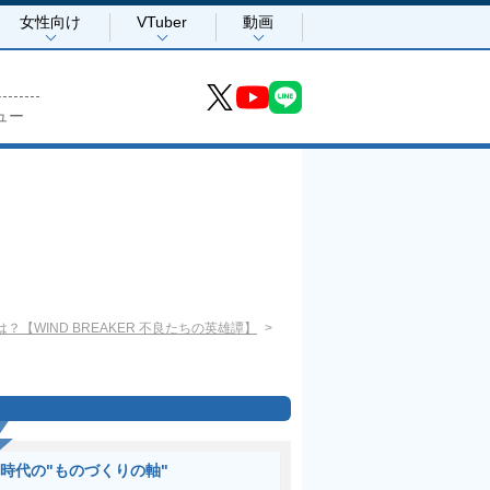
女性向け
VTuber
動画
ュー
WIND BREAKER 不良たちの英雄譚】
I時代の"ものづくりの軸"