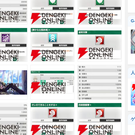
G
人
ゲ