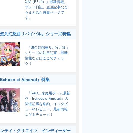
XIV（FF14）』最新情報、
プレイ日記、企画記事など
をまとめた特集ページで
す。
悠久幻想曲リバイバル』シリーズ特集
『悠久幻想曲リバイバル』
シリーズの注目記事、最新
情報などはここでチェッ
ク！
Echoes of Aincrad』特集
『SAO』家庭用ゲーム最新
作『Echoes of Aincrad』の
関連記事を集約。インタビ
ューやレビュー、最新情報
などをチェック！
ンティ・クリエイツ インディーゲー