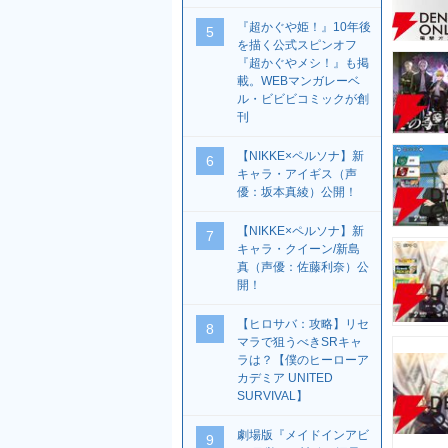
『超かぐや姫！』10年後
5
を描く公式スピンオフ
『超かぐやメシ！』も掲
載。WEBマンガレーベ
ル・ビビビコミックが創
刊
【NIKKE×ペルソナ】新
6
キャラ・アイギス（声
優：坂本真綾）公開！
【NIKKE×ペルソナ】新
7
キャラ・クイーン/新島
真（声優：佐藤利奈）公
開！
【ヒロサバ：攻略】リセ
8
マラで狙うべきSRキャ
ラは？【僕のヒーローア
カデミア UNITED
SURVIVAL】
劇場版『メイドインアビ
9