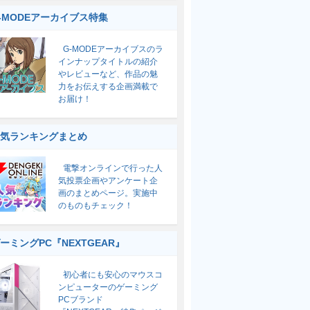
-MODEアーカイブス特集
G-MODEアーカイブスのラ
インナップタイトルの紹介
やレビューなど、作品の魅
力をお伝えする企画満載で
お届け！
気ランキングまとめ
電撃オンラインで行った人
気投票企画やアンケート企
画のまとめページ。実施中
のものもチェック！
ーミングPC『NEXTGEAR』
初心者にも安心のマウスコ
ンピューターのゲーミング
PCブランド