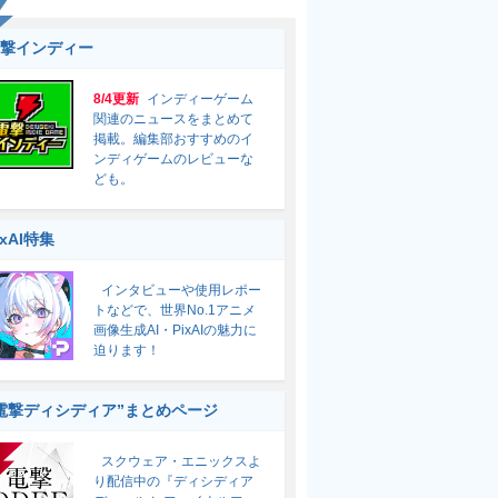
撃インディー
8/4更新
インディーゲーム
関連のニュースをまとめて
掲載。編集部おすすめのイ
ンディゲームのレビューな
ども。
ixAI特集
インタビューや使用レポー
トなどで、世界No.1アニメ
画像生成AI・PixAIの魅力に
迫ります！
電撃ディシディア”まとめページ
スクウェア・エニックスよ
り配信中の『ディシディア