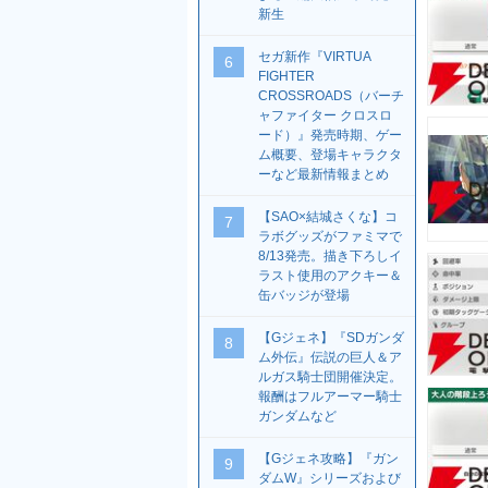
新生
セガ新作『VIRTUA
6
FIGHTER
CROSSROADS（バーチ
ャファイター クロスロ
ード）』発売時期、ゲー
ム概要、登場キャラクタ
ーなど最新情報まとめ
【SAO×結城さくな】コ
7
ラボグッズがファミマで
8/13発売。描き下ろしイ
ラスト使用のアクキー＆
缶バッジが登場
【Gジェネ】『SDガンダ
8
ム外伝』伝説の巨人＆ア
ルガス騎士団開催決定。
報酬はフルアーマー騎士
ガンダムなど
【Gジェネ攻略】『ガン
9
ダムW』シリーズおよび