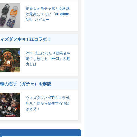
絶妙なオモチャ感と高級感
が最高にエモい『abxylute
M4』レビュー
ィズダフネ×FF11コラボ！
24年以上にわたり冒険者を
魅了し続ける『FFXI』の魅
力とは
転の右手（ガチャ）を解説
ウィズダフネ×FF11コラボ。
朽ちた骨から蘇生する演出
は必見！
集