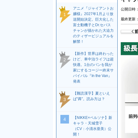
アニメ『ジャイアントお
公開日時：2
嬢様』2027年1月より放
1
最終更新：2
送開始決定。巨大化した
富士動機子とDr.セバス
チャンが描かれた大迫力
のティザービジュアルを
解禁！
【新作】世界は終わった
けど、車中泊ライフは超
2
快適。1台のバンを我が
家にするコージー終末サ
バイバル『In the Van』
発表
【難読漢字】夏といえ
ば“蕣”。読み方は？
3
【NIKKE×ペルソナ】新
4
キャラ・天城雪子
（CV：小清水亜美）公
開！