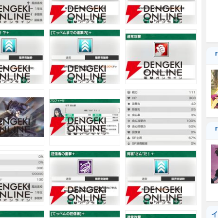
『
『
イ