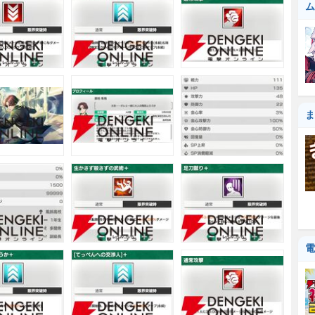
ム
ま
電