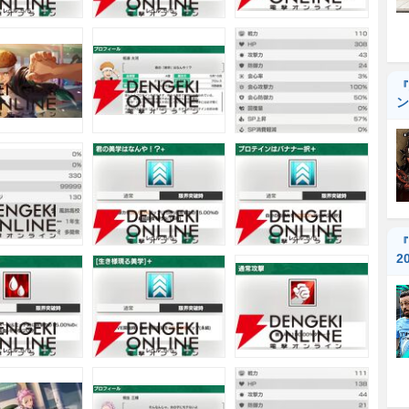
『
ン
『
2