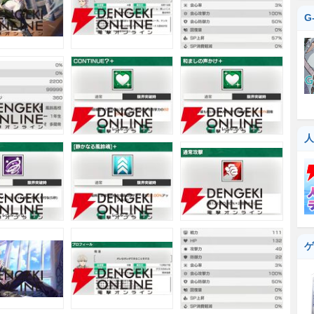
G
人
ゲ