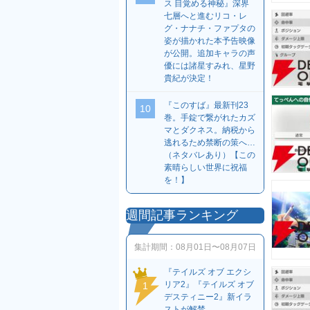
ス 目覚める神秘』深界
七層へと進むリコ・レ
グ・ナナチ・ファプタの
姿が描かれた本予告映像
が公開。追加キャラの声
優には諸星すみれ、星野
貴紀が決定！
『このすば』最新刊23
10
巻。手錠で繋がれたカズ
マとダクネス。納税から
逃れるため禁断の策へ…
（ネタバレあり）【この
素晴らしい世界に祝福
を！】
週間記事ランキング
集計期間：
08月01日〜08月07日
『テイルズ オブ エクシ
リア2』『テイルズ オブ
1
デスティニー2』新イラ
ストが解禁。