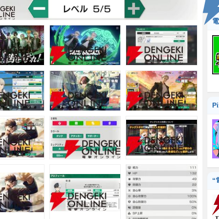
電
P
“