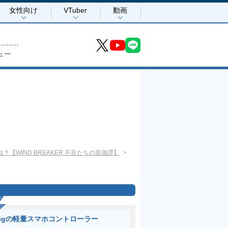
女性向け
VTuber
動画
ュー
WIND BREAKER 不良たちの英雄譚】
6gの軽量スマホコントローラー