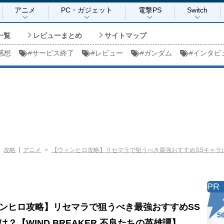
アニメ
PC・ガジェット
電撃PS
Switch
一覧
レビューまとめ
サイトマップ
感想
#
サービス終了
#
レビュー
#
ガンダム
#
インタビ
攻略
アニメ
【ウィンヒロ攻略】リセマラで狙うべき最強おすすめSSキャラは？【
PR
ンヒロ攻略】リセマラで狙うべき最強おすすめSS
5
は？【WIND BREAKER 不良たちの英雄譚】