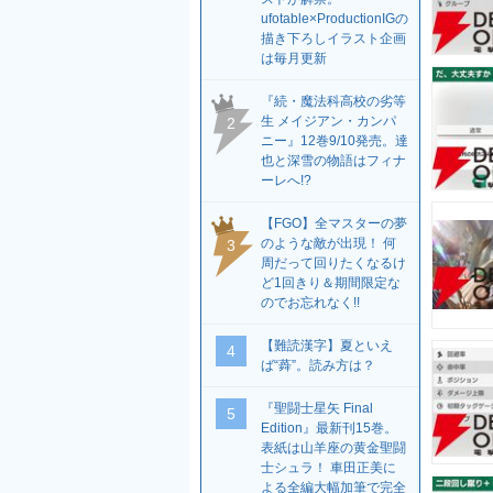
ufotable×ProductionIGの
描き下ろしイラスト企画
は毎月更新
『続・魔法科高校の劣等
生 メイジアン・カンパ
2
ニー』12巻9/10発売。達
也と深雪の物語はフィナ
ーレへ!?
【FGO】全マスターの夢
のような敵が出現！ 何
3
周だって回りたくなるけ
ど1回きり＆期間限定な
のでお忘れなく!!
【難読漢字】夏といえ
4
ば“蕣”。読み方は？
『聖闘士星矢 Final
5
Edition』最新刊15巻。
表紙は山羊座の黄金聖闘
士シュラ！ 車田正美に
よる全編大幅加筆で完全