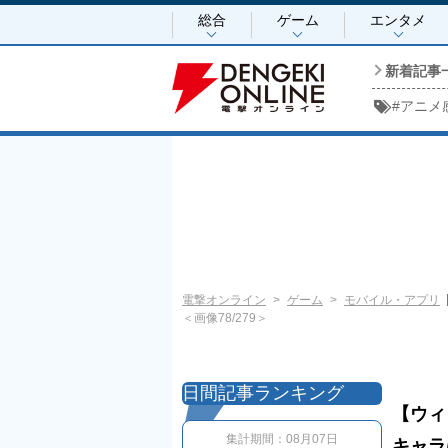
総合
ゲーム
エンタメ
新着記事
#
アニメ
電撃オンライン
ゲーム
モバイル・アプリ
＜画像78/279＞
日間記事ランキング
【ウィ
集計期間：
08月07日
キャラ