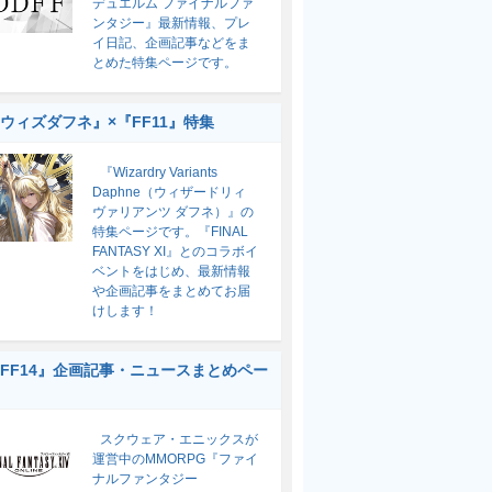
デュエルム ファイナルファ
ンタジー』最新情報、プレ
イ日記、企画記事などをま
とめた特集ページです。
ウィズダフネ』×『FF11』特集
『Wizardry Variants
Daphne（ウィザードリィ
ヴァリアンツ ダフネ）』の
特集ページです。『FINAL
FANTASY XI』とのコラボイ
ベントをはじめ、最新情報
や企画記事をまとめてお届
けします！
FF14』企画記事・ニュースまとめペー
スクウェア・エニックスが
運営中のMMORPG『ファイ
ナルファンタジー