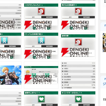
『
『
ジ