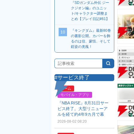
『SDガンダム外伝 ジー
クジオン編』のユニッ
ト/キャラクター調整ま
とめ【プレイ日記#61】
『キングダム』最新80巻
10
の書影公開。カバーを飾
るのは信、蒙恬、そして
鎧姿の羌瘣！
#サービス終了
ゲーム
モバイル・アプリ
『NBA RISE』8月31日サー
ビス終了。大型リニューア
ルを経て約4年9カ月で幕
2026-08-02 08:20