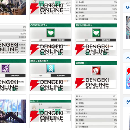
G
人
ゲ