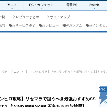
アニメ
PC・ガジェット
電撃PS
Switch
一覧
レビューまとめ
サイトマップ
感想
#
サービス終了
#
レビュー
#
ガンダム
#
インタビ
攻略
アニメ
【ウィンヒロ攻略】リセマラで狙うべき最強おすすめSSキャラは？【
PR
ンヒロ攻略】リセマラで狙うべき最強おすすめSS
ウ
は？【WIND BREAKER 不良たちの英雄譚】