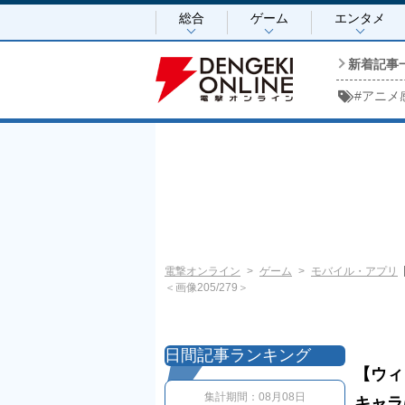
総合
ゲーム
エンタメ
新着記事
#
アニメ
電撃オンライン
ゲーム
モバイル・アプリ
＜画像205/279＞
日間記事ランキング
【ウィ
集計期間：
08月08日
キャラ