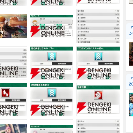
『
ン
『
2