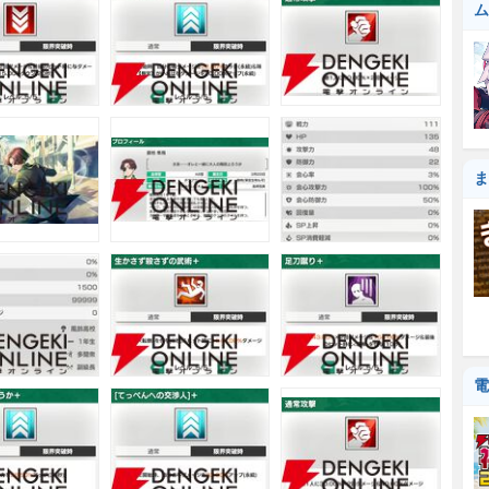
ム
ま
電