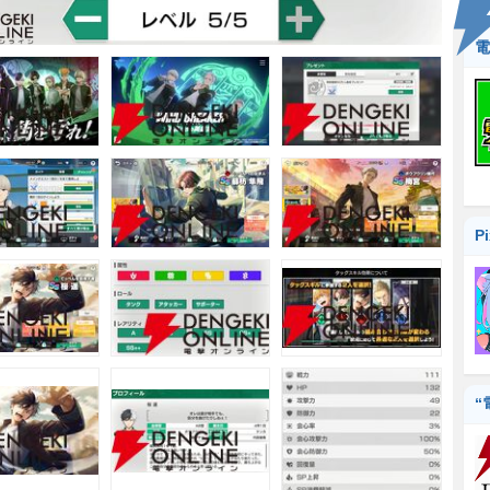
電
P
“