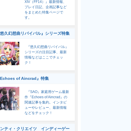
XIV（FF14）』最新情報、
プレイ日記、企画記事など
をまとめた特集ページで
す。
悠久幻想曲リバイバル』シリーズ特集
『悠久幻想曲リバイバル』
シリーズの注目記事、最新
情報などはここでチェッ
ク！
Echoes of Aincrad』特集
『SAO』家庭用ゲーム最新
作『Echoes of Aincrad』の
関連記事を集約。インタビ
ューやレビュー、最新情報
などをチェック！
ンティ・クリエイツ インディーゲー