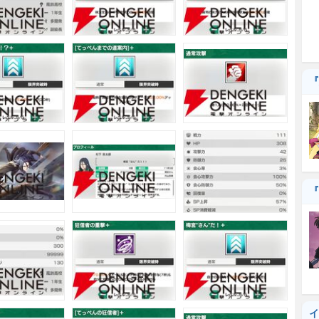
『
『
イ