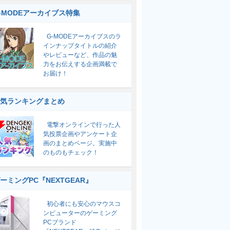
-MODEアーカイブス特集
G-MODEアーカイブスのラ
インナップタイトルの紹介
やレビューなど、作品の魅
力をお伝えする企画満載で
お届け！
気ランキングまとめ
電撃オンラインで行った人
気投票企画やアンケート企
画のまとめページ。実施中
のものもチェック！
ーミングPC『NEXTGEAR』
初心者にも安心のマウスコ
ンピューターのゲーミング
PCブランド