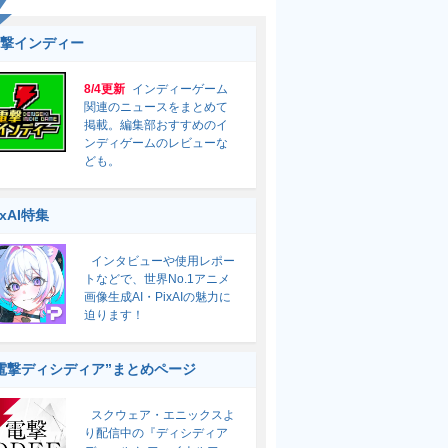
撃インディー
8/4更新
インディーゲーム
関連のニュースをまとめて
掲載。編集部おすすめのイ
ンディゲームのレビューな
ども。
ixAI特集
インタビューや使用レポー
トなどで、世界No.1アニメ
画像生成AI・PixAIの魅力に
迫ります！
電撃ディシディア”まとめページ
スクウェア・エニックスよ
り配信中の『ディシディア