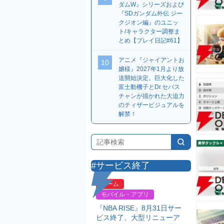
ダムW』シリーズおよび
『SDガンダム外伝 ジー
クジオン編』のユニッ
ト/キャラクター調整ま
とめ【プレイ日記#61】
アニメ『ジャイアントお
10
嬢様』2027年1月より放
送開始決定。巨大化した
富士動機子とDr.セバス
チャンが描かれた大迫力
のティザービジュアルを
解禁！
#サービス終了
ゲーム
モバイル・アプリ
『NBA RISE』8月31日サー
ビス終了。大型リニューア