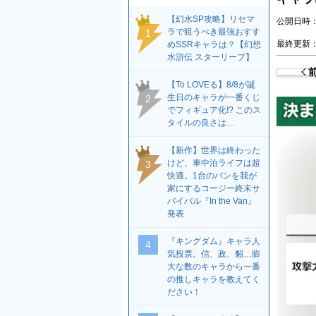
【幻水SP攻略】リセマ
公開日時：2
ラで狙うべき最強おすす
1
最終更新：2
めSSRキャラは？【幻想
水滸伝 スターリープ】
【To LOVEる】8/8が誕
生日のキャラが一番くじ
2
でフィギュア化!? このス
タイルの良さは…
【新作】世界は終わった
けど、車中泊ライフは超
3
快適。1台のバンを我が
家にするコージー終末サ
バイバル『In the Van』
発表
『キングダム』キャラ人
4
気投票。信、政、貂…膨
大な数のキャラから一番
の推しキャラを教えてく
ださい！