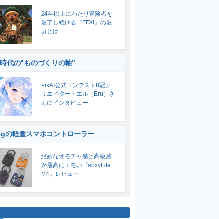
24年以上にわたり冒険者を
魅了し続ける『FFXI』の魅
力とは
I時代の"ものづくりの軸"
PixAI公式コンテスト8冠ク
リエイター・エル（Eru）さ
んにインタビュー
6gの軽量スマホコントローラー
絶妙なオモチャ感と高級感
が最高にエモい『abxylute
M4』レビュー
集