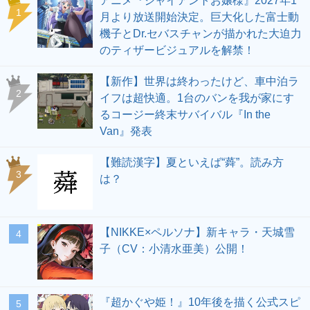
アニメ『ジャイアントお嬢様』2027年1
1
月より放送開始決定。巨大化した富士動
機子とDr.セバスチャンが描かれた大迫力
のティザービジュアルを解禁！
【新作】世界は終わったけど、車中泊ラ
2
イフは超快適。1台のバンを我が家にす
るコージー終末サバイバル『In the
Van』発表
【難読漢字】夏といえば“蕣”。読み方
3
は？
【NIKKE×ペルソナ】新キャラ・天城雪
4
子（CV：小清水亜美）公開！
『超かぐや姫！』10年後を描く公式スピ
5