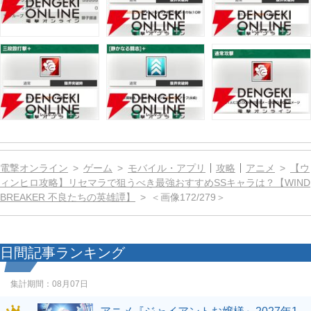
電撃オンライン
ゲーム
モバイル・アプリ
攻略
アニメ
【ウ
ィンヒロ攻略】リセマラで狙うべき最強おすすめSSキャラは？【WIND
BREAKER 不良たちの英雄譚】
＜画像172/279＞
日間記事ランキング
集計期間：
08月07日