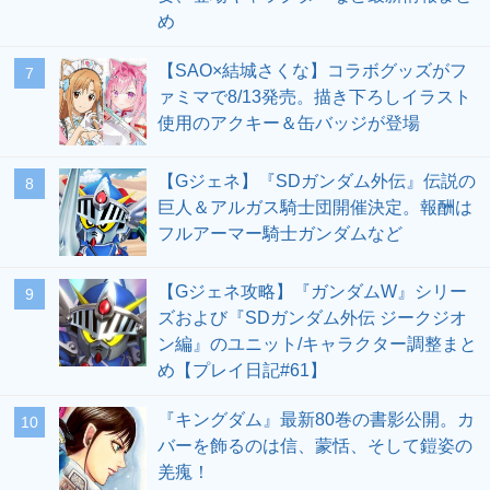
め
【SAO×結城さくな】コラボグッズがフ
7
ァミマで8/13発売。描き下ろしイラスト
使用のアクキー＆缶バッジが登場
【Gジェネ】『SDガンダム外伝』伝説の
8
巨人＆アルガス騎士団開催決定。報酬は
フルアーマー騎士ガンダムなど
【Gジェネ攻略】『ガンダムW』シリー
9
ズおよび『SDガンダム外伝 ジークジオ
ン編』のユニット/キャラクター調整まと
め【プレイ日記#61】
『キングダム』最新80巻の書影公開。カ
10
バーを飾るのは信、蒙恬、そして鎧姿の
羌瘣！