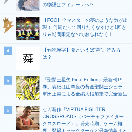
の物語はフィナーレへ!?
【FGO】全マスターの夢のような敵が出
3
現！ 何周だって回りたくなるけど1回き
り＆期間限定なのでお忘れなく!!
【難読漢字】夏といえば“蕣”。読み方
4
は？
『聖闘士星矢 Final Edition』最新刊15
5
巻。表紙は山羊座の黄金聖闘士シュラ！
車田正美による全編大幅加筆で完全新生
セガ新作『VIRTUA FIGHTER
6
CROSSROADS（バーチャファイター
クロスロード）』発売時期、ゲーム概
要、登場キャラクターなど最新情報まと