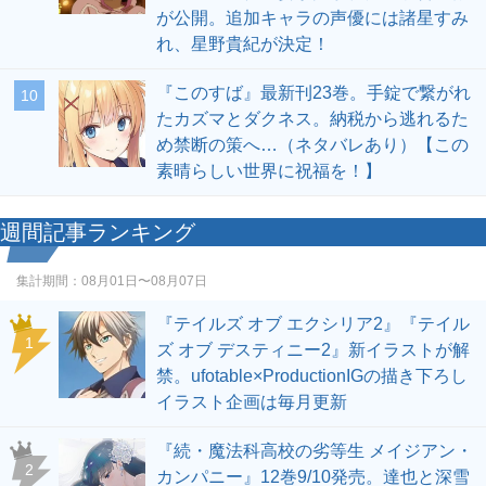
が公開。追加キャラの声優には諸星すみ
れ、星野貴紀が決定！
『このすば』最新刊23巻。手錠で繋がれ
10
たカズマとダクネス。納税から逃れるた
め禁断の策へ…（ネタバレあり）【この
素晴らしい世界に祝福を！】
週間記事ランキング
集計期間：
08月01日〜08月07日
『テイルズ オブ エクシリア2』『テイル
1
ズ オブ デスティニー2』新イラストが解
禁。ufotable×ProductionIGの描き下ろし
イラスト企画は毎月更新
『続・魔法科高校の劣等生 メイジアン・
2
カンパニー』12巻9/10発売。達也と深雪