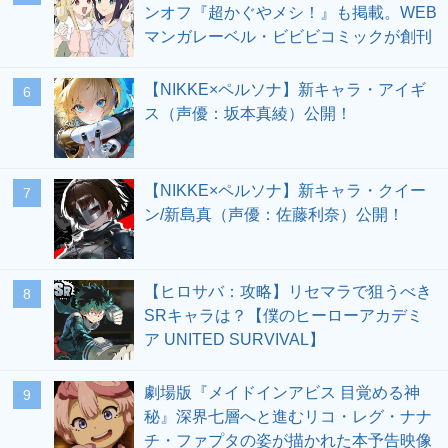
ンオフ『超かぐやメシ！』も掲載。WEB
マンガレーベル・ビビビコミックが創刊
【NIKKE×ペルソナ】新キャラ・アイギ
6
ス（声優：坂本真綾）公開！
【NIKKE×ペルソナ】新キャラ・クイー
7
ン/新島真（声優：佐藤利奈）公開！
【ヒロサバ：攻略】リセマラで狙うべき
8
SRキャラは？【僕のヒーローアカデミ
ア UNITED SURVIVAL】
劇場版『メイドインアビス 目覚める神
9
秘』深界七層へと進むリコ・レグ・ナナ
チ・ファプタの姿が描かれた本予告映像