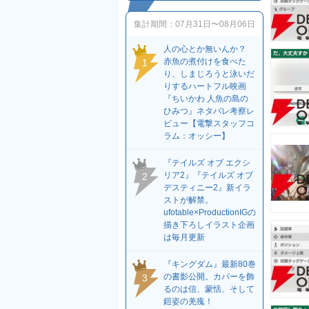
集計期間：
07月31日〜08月06日
人の心とか無いんか？
赤魚の煮付けを食べた
1
り、しまじろうと泳いだ
りするハートフル映画
『ちいかわ 人魚の島の
ひみつ』ネタバレ考察レ
ビュー【電撃スタッフコ
ラム：オッシー】
『テイルズ オブ エクシ
リア2』『テイルズ オブ
2
デスティニー2』新イラ
ストが解禁。
ufotable×ProductionIGの
描き下ろしイラスト企画
は毎月更新
『キングダム』最新80巻
の書影公開。カバーを飾
3
るのは信、蒙恬、そして
鎧姿の羌瘣！