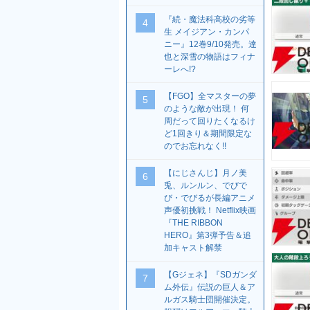
『続・魔法科高校の劣等
4
生 メイジアン・カンパ
ニー』12巻9/10発売。達
也と深雪の物語はフィナ
ーレへ!?
【FGO】全マスターの夢
5
のような敵が出現！ 何
周だって回りたくなるけ
ど1回きり＆期間限定な
のでお忘れなく!!
【にじさんじ】月ノ美
6
兎、ルンルン、でびで
び・でびるが長編アニメ
声優初挑戦！ Netflix映画
『THE RIBBON
HERO』第3弾予告＆追
加キャスト解禁
【Gジェネ】『SDガンダ
7
ム外伝』伝説の巨人＆ア
ルガス騎士団開催決定。