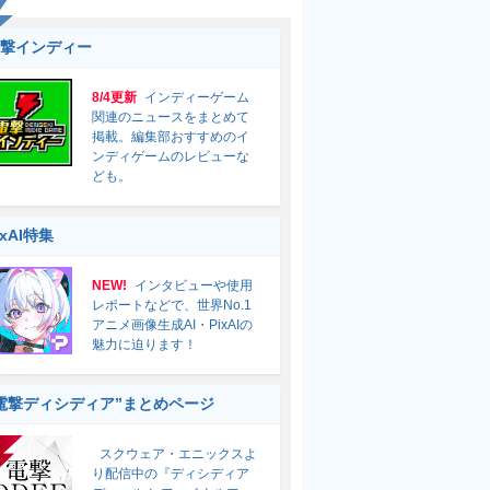
撃インディー
8/4更新
インディーゲーム
関連のニュースをまとめて
掲載。編集部おすすめのイ
ンディゲームのレビューな
ども。
ixAI特集
NEW!
インタビューや使用
レポートなどで、世界No.1
アニメ画像生成AI・PixAIの
魅力に迫ります！
電撃ディシディア”まとめページ
スクウェア・エニックスよ
り配信中の『ディシディア