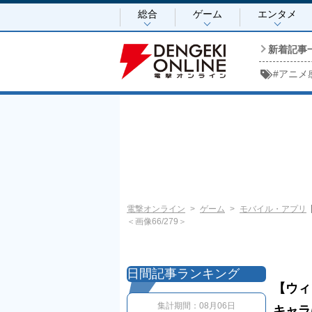
総合
ゲーム
エンタメ
新着記事
#
アニメ
電撃オンライン
ゲーム
モバイル・アプリ
＜画像66/279＞
日間記事ランキング
【ウィ
集計期間：
08月06日
キャラ