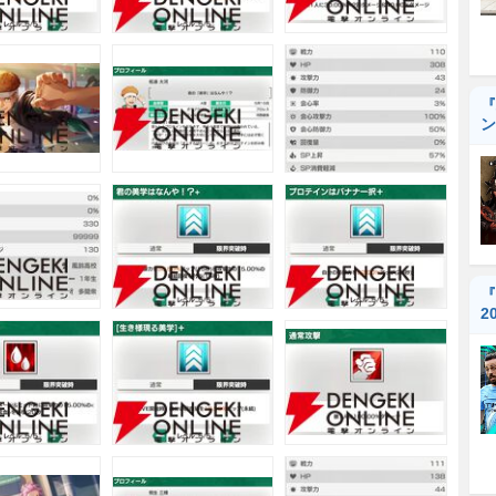
『
ン
『
2