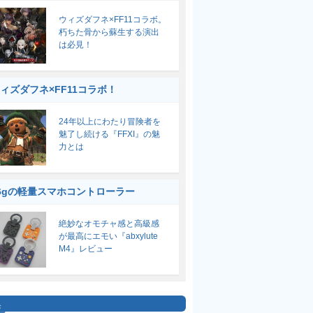
ウィズダフネ×FF11コラボ。
朽ちた骨から蘇生する演出
は必見！
ィズダフネ×FF11コラボ！
24年以上にわたり冒険者を
魅了し続ける『FFXI』の魅
力とは
6gの軽量スマホコントローラー
絶妙なオモチャ感と高級感
が最高にエモい『abxylute
M4』レビュー
集