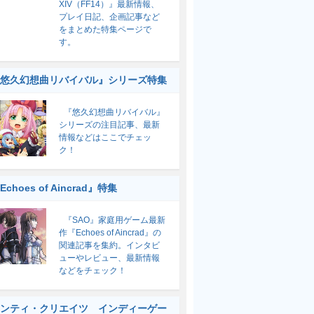
XIV（FF14）』最新情報、
プレイ日記、企画記事など
をまとめた特集ページで
す。
悠久幻想曲リバイバル』シリーズ特集
『悠久幻想曲リバイバル』
シリーズの注目記事、最新
情報などはここでチェッ
ク！
Echoes of Aincrad』特集
『SAO』家庭用ゲーム最新
作『Echoes of Aincrad』の
関連記事を集約。インタビ
ューやレビュー、最新情報
などをチェック！
ンティ・クリエイツ インディーゲー