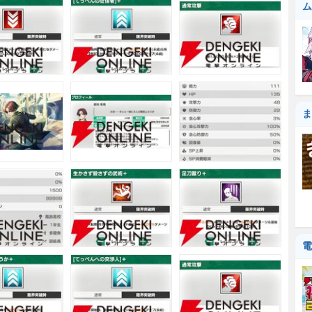
ム
ま
電