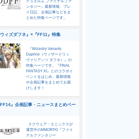
デュエルム ファイナルファ
ンタジー』最新情報、プレ
イ日記、企画記事などをま
とめた特集ページです。
ウィズダフネ』×『FF11』特集
『Wizardry Variants
Daphne（ウィザードリィ
ヴァリアンツ ダフネ）』の
特集ページです。『FINAL
FANTASY XI』とのコラボイ
ベントをはじめ、最新情報
や企画記事をまとめてお届
けします！
FF14』企画記事・ニュースまとめペー
スクウェア・エニックスが
運営中のMMORPG『ファイ
ナルファンタジー