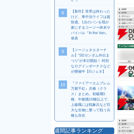
【新作】世界は終わった
8
けど、車中泊ライフは超
快適。1台のバンを我が
家にするコージー終末サ
バイバル『In the Van』
発表
【ジージェネエターナ
9
ル】“SDガンダム外伝ま
つり”が本日開始！ 特別
なログインボーナスなど
が開催中【Gジェネ】
『ファイアーエムブレム
10
万紫千紅』兵種（クラ
ス）まとめ。初級職5
種、中級職10種以上で、
上級職には戦象兵など巨
大な生物に乗って戦う兵
種も存在
週間記事ランキング