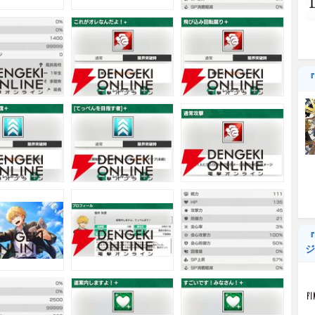
『
『
ジ