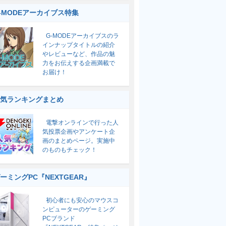
-MODEアーカイブス特集
G-MODEアーカイブスのラ
インナップタイトルの紹介
やレビューなど、作品の魅
力をお伝えする企画満載で
お届け！
気ランキングまとめ
電撃オンラインで行った人
気投票企画やアンケート企
画のまとめページ。実施中
のものもチェック！
ーミングPC『NEXTGEAR』
初心者にも安心のマウスコ
ンピューターのゲーミング
PCブランド