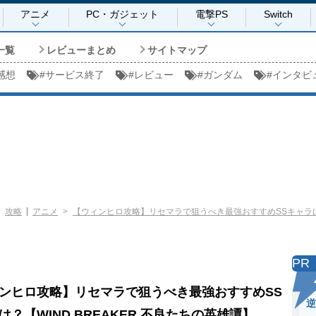
アニメ
PC・ガジェット
電撃PS
Switch
一覧
レビューまとめ
サイトマップ
感想
#
サービス終了
#
レビュー
#
ガンダム
#
インタビ
攻略
アニメ
【ウィンヒロ攻略】リセマラで狙うべき最強おすすめSSキャラは？【
PR
ンヒロ攻略】リセマラで狙うべき最強おすすめSS
逆
は？【WIND BREAKER 不良たちの英雄譚】