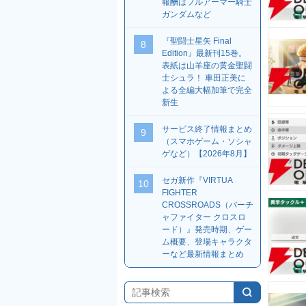
報酬はフルアーマー騎士
ガンダムなど
『聖闘士星矢 Final
8
Edition』最新刊15巻。
表紙は山羊座の黄金聖闘
士シュラ！ 車田正美に
よる全編大幅加筆で完全
新生
サービス終了情報まとめ
9
（スマホゲーム・ソシャ
ゲなど）【2026年8月】
セガ新作『VIRTUA
10
FIGHTER
CROSSROADS（バーチ
ャファイター クロスロ
ード）』発売時期、ゲー
ム概要、登場キャラクタ
ーなど最新情報まとめ