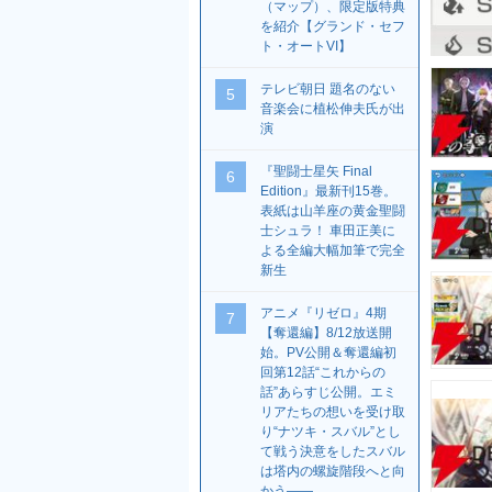
（マップ）、限定版特典
を紹介【グランド・セフ
ト・オートVI】
テレビ朝日 題名のない
5
音楽会に植松伸夫氏が出
演
『聖闘士星矢 Final
6
Edition』最新刊15巻。
表紙は山羊座の黄金聖闘
士シュラ！ 車田正美に
よる全編大幅加筆で完全
新生
アニメ『リゼロ』4期
7
【奪還編】8/12放送開
始。PV公開＆奪還編初
回第12話“これからの
話”あらすじ公開。エミ
リアたちの想いを受け取
り“ナツキ・スバル”とし
て戦う決意をしたスバル
は塔内の螺旋階段へと向
かう――