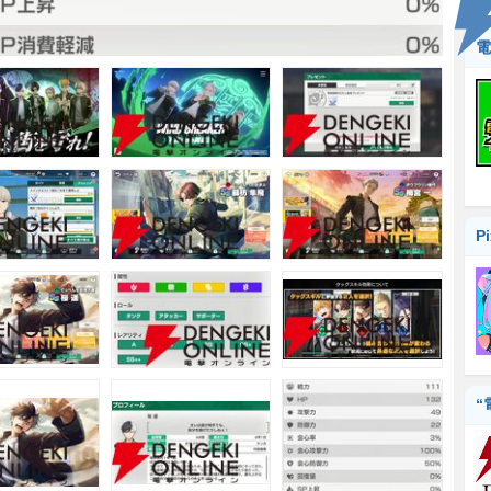
電
P
“