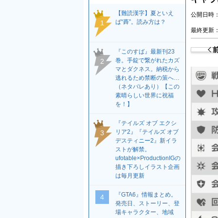
【難読漢字】夏といえ
公開日時：2
ば“蕣”。読み方は？
1
最終更新：2
『このすば』最新刊23
巻。手錠で繋がれたカズ
2
マとダクネス。納税から
逃れるため禁断の策へ…
（ネタバレあり）【この
素晴らしい世界に祝福
を！】
『テイルズ オブ エクシ
リア2』『テイルズ オブ
3
デスティニー2』新イラ
ストが解禁。
ufotable×ProductionIGの
描き下ろしイラスト企画
は毎月更新
『GTA6』情報まとめ。
4
発売日、ストーリー、登
場キャラクター、地域