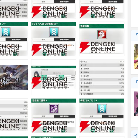
『
『
イ