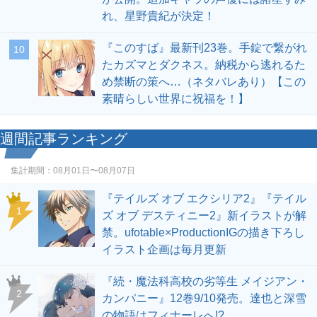
れ、星野貴紀が決定！
『このすば』最新刊23巻。手錠で繋がれ
10
たカズマとダクネス。納税から逃れるた
め禁断の策へ…（ネタバレあり）【この
素晴らしい世界に祝福を！】
週間記事ランキング
集計期間：
08月01日〜08月07日
『テイルズ オブ エクシリア2』『テイル
1
ズ オブ デスティニー2』新イラストが解
禁。ufotable×ProductionIGの描き下ろし
イラスト企画は毎月更新
『続・魔法科高校の劣等生 メイジアン・
2
カンパニー』12巻9/10発売。達也と深雪
の物語はフィナーレへ!?