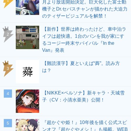
月より放送開始決定。巨大化した富士動
機子とDr.セバスチャンが描かれた大迫力
のティザービジュアルを解禁！
【新作】世界は終わったけど、車中泊ラ
2
イフは超快適。1台のバンを我が家にす
るコージー終末サバイバル『In the
Van』発表
【難読漢字】夏といえば“蕣”。読み方
3
は？
【NIKKE×ペルソナ】新キャラ・天城雪
4
子（CV：小清水亜美）公開！
『超かぐや姫！』10年後を描く公式スピ
5
ンオフ『超かぐやメシ！』も掲載。WEB