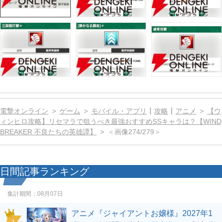
電撃オンライン
ゲーム
モバイル・アプリ
攻略
アニメ
【ウ
ィンヒロ攻略】リセマラで狙うべき最強おすすめSSキャラは？【WIND
BREAKER 不良たちの英雄譚】
＜画像274/279＞
日間記事ランキング
集計期間：
08月07日
アニメ『ジャイアントお嬢様』2027年1
1