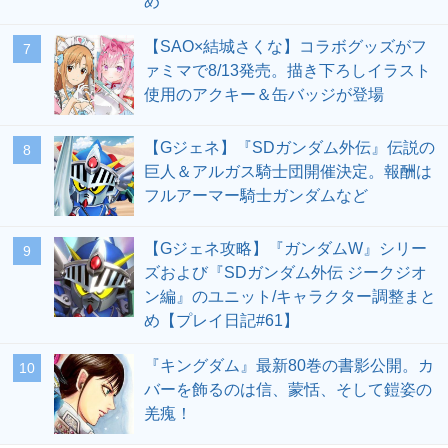
め
【SAO×結城さくな】コラボグッズがフ
7
ァミマで8/13発売。描き下ろしイラスト
使用のアクキー＆缶バッジが登場
【Gジェネ】『SDガンダム外伝』伝説の
8
巨人＆アルガス騎士団開催決定。報酬は
フルアーマー騎士ガンダムなど
【Gジェネ攻略】『ガンダムW』シリー
9
ズおよび『SDガンダム外伝 ジークジオ
ン編』のユニット/キャラクター調整まと
め【プレイ日記#61】
『キングダム』最新80巻の書影公開。カ
10
バーを飾るのは信、蒙恬、そして鎧姿の
羌瘣！