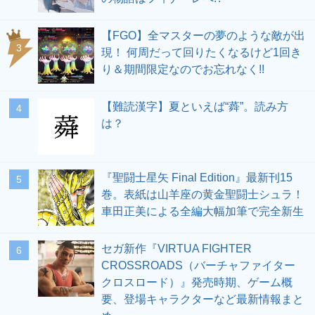
【FGO】全マスターの夢のような敵が出
3
現！ 何周だって回りたくなるけど1回き
り＆期間限定なのでお忘れなく!!
【難読漢字】夏といえば“蕣”。読み方
4
は？
『聖闘士星矢 Final Edition』最新刊15
5
巻。表紙は山羊座の黄金聖闘士シュラ！
車田正美による全編大幅加筆で完全新生
セガ新作『VIRTUA FIGHTER
6
CROSSROADS（バーチャファイター
クロスロード）』発売時期、ゲーム概
要、登場キャラクターなど最新情報まと