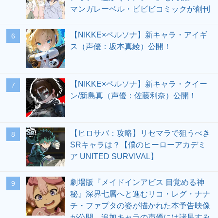
マンガレーベル・ビビビコミックが創刊
【NIKKE×ペルソナ】新キャラ・アイギ
6
ス（声優：坂本真綾）公開！
【NIKKE×ペルソナ】新キャラ・クイー
7
ン/新島真（声優：佐藤利奈）公開！
【ヒロサバ：攻略】リセマラで狙うべき
8
SRキャラは？【僕のヒーローアカデミ
ア UNITED SURVIVAL】
劇場版『メイドインアビス 目覚める神
9
秘』深界七層へと進むリコ・レグ・ナナ
チ・ファプタの姿が描かれた本予告映像
が公開。追加キャラの声優には諸星すみ