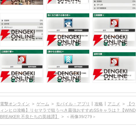
電撃オンライン
ゲーム
モバイル・アプリ
攻略
アニメ
【ウ
ィンヒロ攻略】リセマラで狙うべき最強おすすめSSキャラは？【WIND
BREAKER 不良たちの英雄譚】
＜画像39/279＞