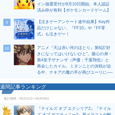
イン抽選受付が8月10日開始。本人認証
済み枠が有利【ポケモンカードゲーム】
【泣きゲーアンケート途中結果】Key作
9
品だけじゃない、『FF10』や『FF零
式』も泣きゲー！
アニメ『天は赤い河のほとり』第6話“好
10
きになってはいけないひと”。腹心の弟・
第4皇子ザナンザ（声優：千葉翔也）と
再会したカイル。ミタンニとの決戦が迫
る中、ナキアの魔の手が再びユーリに──
週間記事ランキング
集計期間：
08月02日〜08月08日
『テイルズ オブ エクシリア2』『テイル
1
ズ オブ デスティニー2』新イラストが解