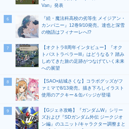
Van』発表
『続・魔法科高校の劣等生 メイジアン・
6
カンパニー』12巻9/10発売。達也と深雪
の物語はフィナーレへ!?
【オクトラ8周年インタビュー】『オク
7
トパストラベラーIII』はどうなる？ 踏み
しめてきた旅の足跡がつなげていく未来
への展望
【SAO×結城さくな】コラボグッズがフ
8
ァミマで8/13発売。描き下ろしイラスト
使用のアクキー＆缶バッジが登場
【Gジェネ攻略】『ガンダムW』シリー
9
ズおよび『SDガンダム外伝 ジークジオ
ン編』のユニット/キャラクター調整まと