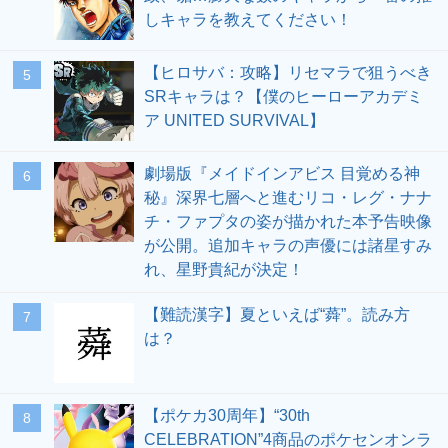
しキャラを教えてください！
【ヒロサバ：攻略】リセマラで狙うべき
5
SRキャラは？【僕のヒーローアカデミ
ア UNITED SURVIVAL】
劇場版『メイドインアビス 目覚める神
6
秘』深界七層へと進むリコ・レグ・ナナ
チ・ファプタの姿が描かれた本予告映像
が公開。追加キャラの声優には諸星すみ
れ、星野貴紀が決定！
【難読漢字】夏といえば“蕣”。読み方
7
は？
【ポケカ30周年】“30th
8
CELEBRATION”4商品のポケセンオンラ