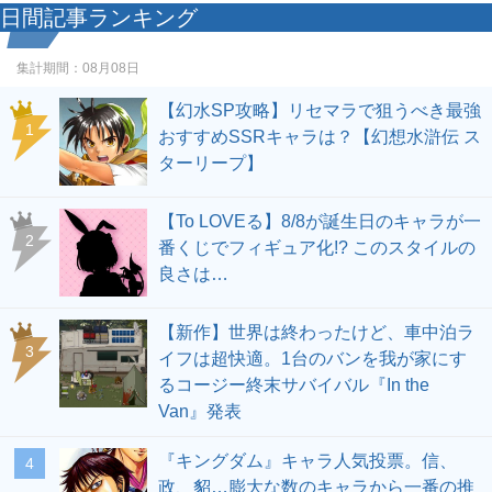
日間記事ランキング
集計期間：
08月08日
【幻水SP攻略】リセマラで狙うべき最強
1
おすすめSSRキャラは？【幻想水滸伝 ス
ターリープ】
【To LOVEる】8/8が誕生日のキャラが一
2
番くじでフィギュア化!? このスタイルの
良さは…
【新作】世界は終わったけど、車中泊ラ
3
イフは超快適。1台のバンを我が家にす
るコージー終末サバイバル『In the
Van』発表
『キングダム』キャラ人気投票。信、
4
政、貂…膨大な数のキャラから一番の推