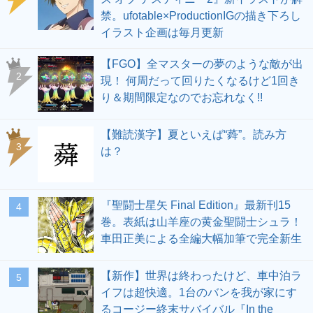
禁。ufotable×ProductionIGの描き下ろし
イラスト企画は毎月更新
【FGO】全マスターの夢のような敵が出
2
現！ 何周だって回りたくなるけど1回き
り＆期間限定なのでお忘れなく!!
【難読漢字】夏といえば“蕣”。読み方
3
は？
『聖闘士星矢 Final Edition』最新刊15
4
巻。表紙は山羊座の黄金聖闘士シュラ！
車田正美による全編大幅加筆で完全新生
【新作】世界は終わったけど、車中泊ラ
5
イフは超快適。1台のバンを我が家にす
るコージー終末サバイバル『In the