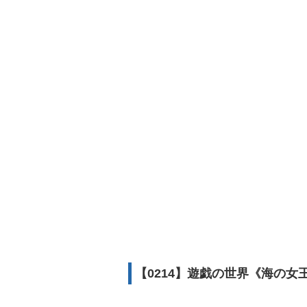
【0214】遊戯の世界《海の女