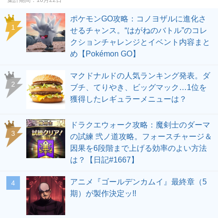
ポケモンGO攻略：コノヨザルに進化さ
せるチャンス。“はがねのバトル”のコレ
クションチャレンジとイベント内容まと
め【Pokémon GO】
マクドナルドの人気ランキング発表。ダ
ブチ、てりやき、ビッグマック…1位を
獲得したレギュラーメニューは？
ドラクエウォーク攻略：魔剣士のダーマ
の試練 弐ノ道攻略。フォースチャージ＆
因果を6段階まで上げる効率のよい方法
は？【日記#1667】
アニメ『ゴールデンカムイ』最終章（5
期）が製作決定ッ!!