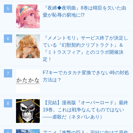
『夜縛◆夜明曲』8巻は晴臣を欠いた由
愛が恥辱の窮地に!?
『メメントモリ』サービス終了が決定し
ている『幻獣契約クリプトラクト』＆
『ミトラスフィア』とのコラボ開催決
定！
F7キーでカタカナ変換できない時の対処
方法は？
【完結】漫画版『オーバーロード』最終
19巻。これは戦争なんてものではない
――虐殺だ（ネタバレあり）
アニメ『進撃の巨人』完結に向けて原作