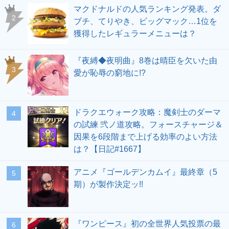
マクドナルドの人気ランキング発表。ダ
ブチ、てりやき、ビッグマック…1位を
獲得したレギュラーメニューは？
『夜縛◆夜明曲』8巻は晴臣を欠いた由
愛が恥辱の窮地に!?
ドラクエウォーク攻略：魔剣士のダーマ
の試練 弐ノ道攻略。フォースチャージ＆
因果を6段階まで上げる効率のよい方法
は？【日記#1667】
アニメ『ゴールデンカムイ』最終章（5
期）が製作決定ッ!!
『ワンピース』初の全世界人気投票の最