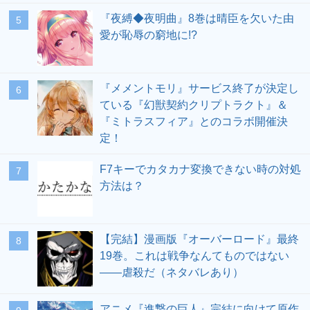
『夜縛◆夜明曲』8巻は晴臣を欠いた由
愛が恥辱の窮地に!?
『メメントモリ』サービス終了が決定し
ている『幻獣契約クリプトラクト』＆
『ミトラスフィア』とのコラボ開催決
定！
F7キーでカタカナ変換できない時の対処
方法は？
【完結】漫画版『オーバーロード』最終
19巻。これは戦争なんてものではない
――虐殺だ（ネタバレあり）
アニメ『進撃の巨人』完結に向けて原作