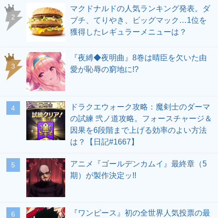
マクドナルドの人気ランキング発表。ダ
ブチ、てりやき、ビッグマック…1位を
獲得したレギュラーメニューは？
『夜縛◆夜明曲』8巻は晴臣を欠いた由
愛が恥辱の窮地に!?
ドラクエウォーク攻略：魔剣士のダーマ
の試練 弐ノ道攻略。フォースチャージ＆
因果を6段階まで上げる効率のよい方法
は？【日記#1667】
アニメ『ゴールデンカムイ』最終章（5
期）が製作決定ッ!!
『ワンピース』初の全世界人気投票の最