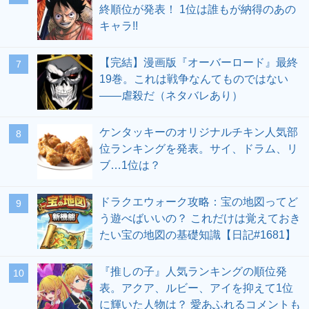
終順位が発表！ 1位は誰もが納得のあの
キャラ!!
【完結】漫画版『オーバーロード』最終
19巻。これは戦争なんてものではない
――虐殺だ（ネタバレあり）
ケンタッキーのオリジナルチキン人気部
位ランキングを発表。サイ、ドラム、リ
ブ…1位は？
ドラクエウォーク攻略：宝の地図ってど
う遊べばいいの？ これだけは覚えておき
たい宝の地図の基礎知識【日記#1681】
『推しの子』人気ランキングの順位発
表。アクア、ルビー、アイを抑えて1位
に輝いた人物は？ 愛あふれるコメントも