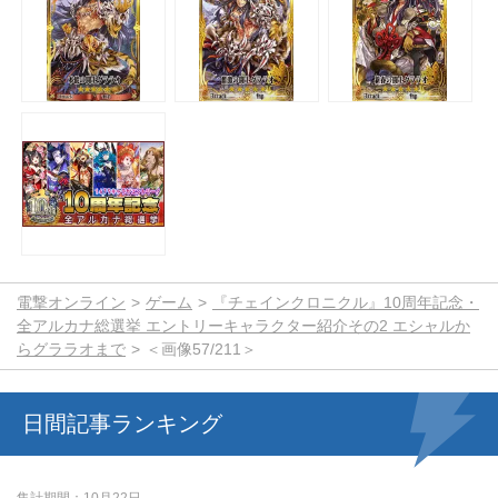
電撃オンライン
ゲーム
『チェインクロニクル』10周年記念・
全アルカナ総選挙 エントリーキャラクター紹介その2 エシャルか
らグララオまで
＜画像57/211＞
日間記事ランキング
集計期間
10月22日