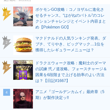
ポケモンGO攻略：コノヨザルに進化さ
せるチャンス。“はがねのバトル”のコレ
クションチャレンジとイベント内容まと
め【Pokémon GO】
マクドナルドの人気ランキング発表。ダ
ブチ、てりやき、ビッグマック…1位を
獲得したレギュラーメニューは？
ドラクエウォーク攻略：魔剣士のダーマ
の試練 弐ノ道攻略。フォースチャージ＆
因果を6段階まで上げる効率のよい方法
は？【日記#1667】
アニメ『ゴールデンカムイ』最終章（5
期）が製作決定ッ!!