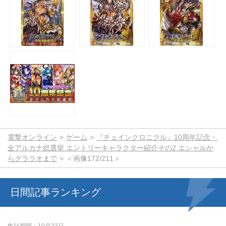
電撃オンライン
ゲーム
『チェインクロニクル』10周年記念・
全アルカナ総選挙 エントリーキャラクター紹介その2 エシャルか
らグララオまで
＜画像172/211＞
日間記事ランキング
集計期間
10月22日