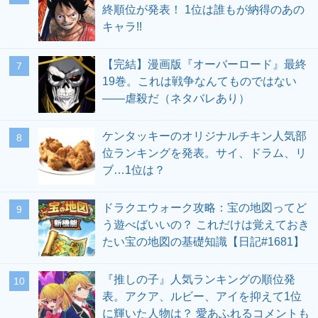
終順位が発表！ 1位は誰もが納得のあの
キャラ!!
【完結】漫画版『オーバーロード』最終
19巻。これは戦争なんてものではない
――虐殺だ（ネタバレあり）
ケンタッキーのオリジナルチキン人気部
位ランキングを発表。サイ、ドラム、リ
ブ…1位は？
ドラクエウォーク攻略：宝の地図ってど
う遊べばいいの？ これだけは覚えておき
たい宝の地図の基礎知識【日記#1681】
『推しの子』人気ランキングの順位発
表。アクア、ルビー、アイを抑えて1位
に輝いた人物は？ 愛あふれるコメントも