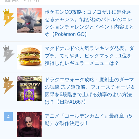
ポケモンGO攻略：コノヨザルに進化さ
せるチャンス。“はがねのバトル”のコレ
クションチャレンジとイベント内容まと
め【Pokémon GO】
マクドナルドの人気ランキング発表。ダ
ブチ、てりやき、ビッグマック…1位を
獲得したレギュラーメニューは？
ドラクエウォーク攻略：魔剣士のダーマ
の試練 弐ノ道攻略。フォースチャージ＆
因果を6段階まで上げる効率のよい方法
は？【日記#1667】
アニメ『ゴールデンカムイ』最終章（5
期）が製作決定ッ!!