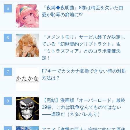
『夜縛◆夜明曲』8巻は晴臣を欠いた由
愛が恥辱の窮地に!?
『メメントモリ』サービス終了が決定し
ている『幻獣契約クリプトラクト』＆
『ミトラスフィア』とのコラボ開催決
定！
F7キーでカタカナ変換できない時の対処
方法は？
【完結】漫画版『オーバーロード』最終
19巻。これは戦争なんてものではない
――虐殺だ（ネタバレあり）
アニメ『進撃の巨人』完結に向けて原作