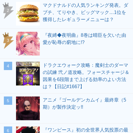
マクドナルドの人気ランキング発表。ダ
ブチ、てりやき、ビッグマック…1位を
獲得したレギュラーメニューは？
『夜縛◆夜明曲』8巻は晴臣を欠いた由
愛が恥辱の窮地に!?
ドラクエウォーク攻略：魔剣士のダーマ
の試練 弐ノ道攻略。フォースチャージ＆
因果を6段階まで上げる効率のよい方法
は？【日記#1667】
アニメ『ゴールデンカムイ』最終章（5
期）が製作決定ッ!!
『ワンピース』初の全世界人気投票の最