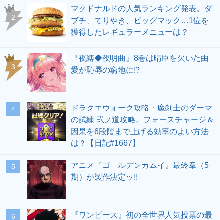
マクドナルドの人気ランキング発表。ダ
ブチ、てりやき、ビッグマック…1位を
獲得したレギュラーメニューは？
『夜縛◆夜明曲』8巻は晴臣を欠いた由
愛が恥辱の窮地に!?
ドラクエウォーク攻略：魔剣士のダーマ
の試練 弐ノ道攻略。フォースチャージ＆
因果を6段階まで上げる効率のよい方法
は？【日記#1667】
アニメ『ゴールデンカムイ』最終章（5
期）が製作決定ッ!!
『ワンピース』初の全世界人気投票の最