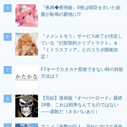
『夜縛◆夜明曲』8巻は晴臣を欠いた由
愛が恥辱の窮地に!?
『メメントモリ』サービス終了が決定し
ている『幻獣契約クリプトラクト』＆
『ミトラスフィア』とのコラボ開催決
定！
F7キーでカタカナ変換できない時の対処
方法は？
【完結】漫画版『オーバーロード』最終
19巻。これは戦争なんてものではない
――虐殺だ（ネタバレあり）
アニメ『進撃の巨人』完結に向けて原作