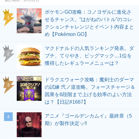
ポケモンGO攻略：コノヨザルに進化さ
せるチャンス。“はがねのバトル”のコレ
クションチャレンジとイベント内容まと
め【Pokémon GO】
マクドナルドの人気ランキング発表。ダ
ブチ、てりやき、ビッグマック…1位を
獲得したレギュラーメニューは？
ドラクエウォーク攻略：魔剣士のダーマ
の試練 弐ノ道攻略。フォースチャージ＆
因果を6段階まで上げる効率のよい方法
は？【日記#1667】
アニメ『ゴールデンカムイ』最終章（5
期）が製作決定ッ!!