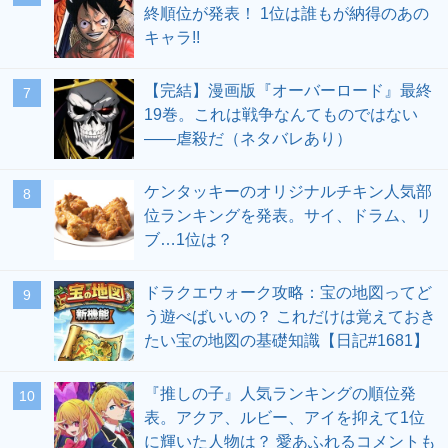
終順位が発表！ 1位は誰もが納得のあの
キャラ!!
【完結】漫画版『オーバーロード』最終
19巻。これは戦争なんてものではない
――虐殺だ（ネタバレあり）
ケンタッキーのオリジナルチキン人気部
位ランキングを発表。サイ、ドラム、リ
ブ…1位は？
ドラクエウォーク攻略：宝の地図ってど
う遊べばいいの？ これだけは覚えておき
たい宝の地図の基礎知識【日記#1681】
『推しの子』人気ランキングの順位発
表。アクア、ルビー、アイを抑えて1位
に輝いた人物は？ 愛あふれるコメントも