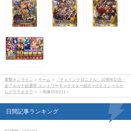
電撃オンライン
ゲーム
『チェインクロニクル』10周年記念・
全アルカナ総選挙 エントリーキャラクター紹介その2 エシャルか
らグララオまで
＜画像153/211＞
日間記事ランキング
集計期間
10月22日