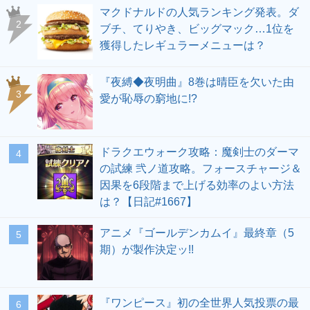
マクドナルドの人気ランキング発表。ダ
ブチ、てりやき、ビッグマック…1位を
獲得したレギュラーメニューは？
『夜縛◆夜明曲』8巻は晴臣を欠いた由
愛が恥辱の窮地に!?
ドラクエウォーク攻略：魔剣士のダーマ
の試練 弐ノ道攻略。フォースチャージ＆
因果を6段階まで上げる効率のよい方法
は？【日記#1667】
アニメ『ゴールデンカムイ』最終章（5
期）が製作決定ッ!!
『ワンピース』初の全世界人気投票の最