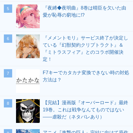
『夜縛◆夜明曲』8巻は晴臣を欠いた由
愛が恥辱の窮地に!?
『メメントモリ』サービス終了が決定し
ている『幻獣契約クリプトラクト』＆
『ミトラスフィア』とのコラボ開催決
定！
F7キーでカタカナ変換できない時の対処
方法は？
【完結】漫画版『オーバーロード』最終
19巻。これは戦争なんてものではない
――虐殺だ（ネタバレあり）
アニメ『進撃の巨人』完結に向けて原作