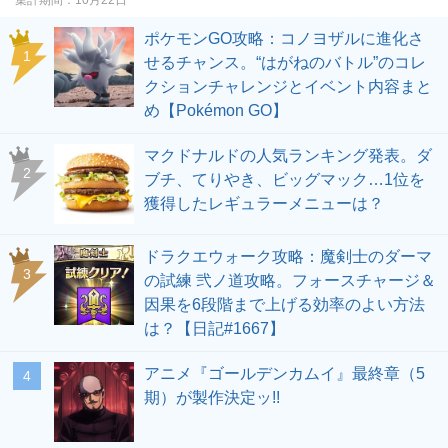
ポケモンGO攻略：コノヨザルに進化さ
せるチャンス。“はがねのバトル”のコレ
クションチャレンジとイベント内容まと
め【Pokémon GO】
マクドナルドの人気ランキング発表。ダ
ブチ、てりやき、ビッグマック…1位を
獲得したレギュラーメニューは？
ドラクエウォーク攻略：魔剣士のダーマ
の試練 弐ノ道攻略。フォースチャージ＆
因果を6段階まで上げる効率のよい方法
は？【日記#1667】
アニメ『ゴールデンカムイ』最終章（5
期）が製作決定ッ!!