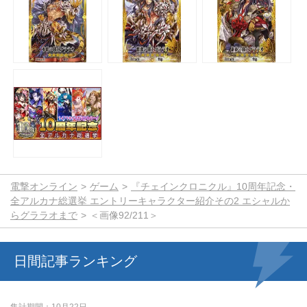
電撃オンライン
ゲーム
『チェインクロニクル』10周年記念・
全アルカナ総選挙 エントリーキャラクター紹介その2 エシャルか
らグララオまで
＜画像92/211＞
日間記事ランキング
集計期間
10月22日