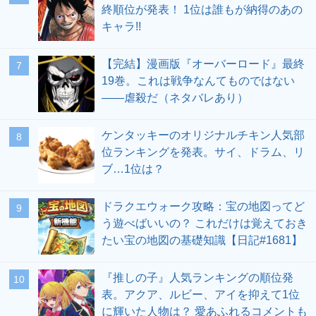
終順位が発表！ 1位は誰もが納得のあの
キャラ!!
【完結】漫画版『オーバーロード』最終
19巻。これは戦争なんてものではない
――虐殺だ（ネタバレあり）
ケンタッキーのオリジナルチキン人気部
位ランキングを発表。サイ、ドラム、リ
ブ…1位は？
ドラクエウォーク攻略：宝の地図ってど
う遊べばいいの？ これだけは覚えておき
たい宝の地図の基礎知識【日記#1681】
『推しの子』人気ランキングの順位発
表。アクア、ルビー、アイを抑えて1位
に輝いた人物は？ 愛あふれるコメントも