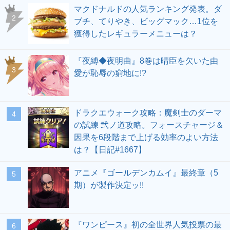
マクドナルドの人気ランキング発表。ダ
ブチ、てりやき、ビッグマック…1位を
獲得したレギュラーメニューは？
『夜縛◆夜明曲』8巻は晴臣を欠いた由
愛が恥辱の窮地に!?
ドラクエウォーク攻略：魔剣士のダーマ
の試練 弐ノ道攻略。フォースチャージ＆
因果を6段階まで上げる効率のよい方法
は？【日記#1667】
アニメ『ゴールデンカムイ』最終章（5
期）が製作決定ッ!!
『ワンピース』初の全世界人気投票の最