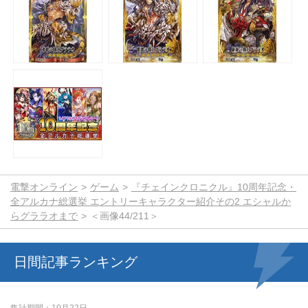
電撃オンライン
ゲーム
『チェインクロニクル』10周年記念・
全アルカナ総選挙 エントリーキャラクター紹介その2 エシャルか
らグララオまで
＜画像44/211＞
日間記事ランキング
集計期間
10月22日