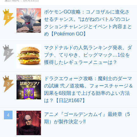
ポケモンGO攻略：コノヨザルに進化さ
せるチャンス。“はがねのバトル”のコレ
クションチャレンジとイベント内容まと
め【Pokémon GO】
マクドナルドの人気ランキング発表。ダ
ブチ、てりやき、ビッグマック…1位を
獲得したレギュラーメニューは？
ドラクエウォーク攻略：魔剣士のダーマ
の試練 弐ノ道攻略。フォースチャージ＆
因果を6段階まで上げる効率のよい方法
は？【日記#1667】
アニメ『ゴールデンカムイ』最終章（5
期）が製作決定ッ!!