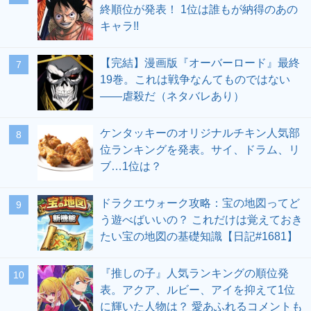
終順位が発表！ 1位は誰もが納得のあの
キャラ!!
【完結】漫画版『オーバーロード』最終
19巻。これは戦争なんてものではない
――虐殺だ（ネタバレあり）
ケンタッキーのオリジナルチキン人気部
位ランキングを発表。サイ、ドラム、リ
ブ…1位は？
ドラクエウォーク攻略：宝の地図ってど
う遊べばいいの？ これだけは覚えておき
たい宝の地図の基礎知識【日記#1681】
『推しの子』人気ランキングの順位発
表。アクア、ルビー、アイを抑えて1位
に輝いた人物は？ 愛あふれるコメントも