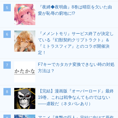
『夜縛◆夜明曲』8巻は晴臣を欠いた由
愛が恥辱の窮地に!?
『メメントモリ』サービス終了が決定し
ている『幻獣契約クリプトラクト』＆
『ミトラスフィア』とのコラボ開催決
定！
F7キーでカタカナ変換できない時の対処
方法は？
【完結】漫画版『オーバーロード』最終
19巻。これは戦争なんてものではない
――虐殺だ（ネタバレあり）
アニメ『進撃の巨人』完結に向けて原作