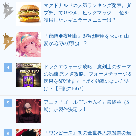
マクドナルドの人気ランキング発表。ダ
ブチ、てりやき、ビッグマック…1位を
獲得したレギュラーメニューは？
『夜縛◆夜明曲』8巻は晴臣を欠いた由
愛が恥辱の窮地に!?
ドラクエウォーク攻略：魔剣士のダーマ
の試練 弐ノ道攻略。フォースチャージ＆
因果を6段階まで上げる効率のよい方法
は？【日記#1667】
アニメ『ゴールデンカムイ』最終章（5
期）が製作決定ッ!!
『ワンピース』初の全世界人気投票の最