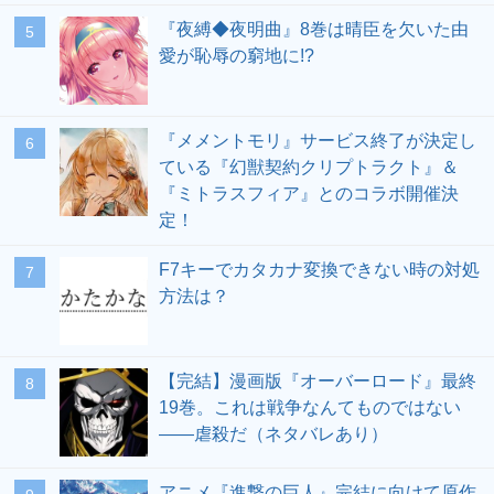
『夜縛◆夜明曲』8巻は晴臣を欠いた由
愛が恥辱の窮地に!?
『メメントモリ』サービス終了が決定し
ている『幻獣契約クリプトラクト』＆
『ミトラスフィア』とのコラボ開催決
定！
F7キーでカタカナ変換できない時の対処
方法は？
【完結】漫画版『オーバーロード』最終
19巻。これは戦争なんてものではない
――虐殺だ（ネタバレあり）
アニメ『進撃の巨人』完結に向けて原作