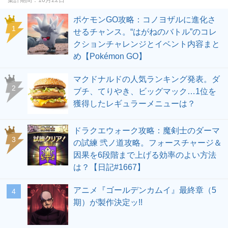
ポケモンGO攻略：コノヨザルに進化さ
せるチャンス。“はがねのバトル”のコレ
クションチャレンジとイベント内容まと
め【Pokémon GO】
マクドナルドの人気ランキング発表。ダ
ブチ、てりやき、ビッグマック…1位を
獲得したレギュラーメニューは？
ドラクエウォーク攻略：魔剣士のダーマ
の試練 弐ノ道攻略。フォースチャージ＆
因果を6段階まで上げる効率のよい方法
は？【日記#1667】
アニメ『ゴールデンカムイ』最終章（5
期）が製作決定ッ!!