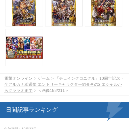
電撃オンライン
ゲーム
『チェインクロニクル』10周年記念・
全アルカナ総選挙 エントリーキャラクター紹介その2 エシャルか
らグララオまで
＜画像158/211＞
日間記事ランキング
集計期間
10月22日