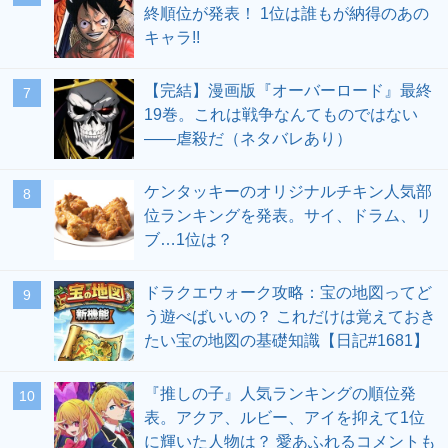
終順位が発表！ 1位は誰もが納得のあの
キャラ!!
【完結】漫画版『オーバーロード』最終
19巻。これは戦争なんてものではない
――虐殺だ（ネタバレあり）
ケンタッキーのオリジナルチキン人気部
位ランキングを発表。サイ、ドラム、リ
ブ…1位は？
ドラクエウォーク攻略：宝の地図ってど
う遊べばいいの？ これだけは覚えておき
たい宝の地図の基礎知識【日記#1681】
『推しの子』人気ランキングの順位発
表。アクア、ルビー、アイを抑えて1位
に輝いた人物は？ 愛あふれるコメントも