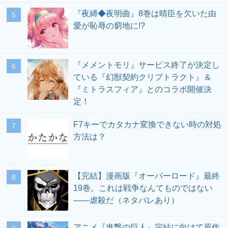
『夜縛◆夜明曲』8巻は晴臣を欠いた由
愛が恥辱の窮地に!?
『メメントモリ』サービス終了が決定し
ている『幻獣契約クリプトラクト』＆
『ミトラスフィア』とのコラボ開催決
定！
F7キーでカタカナ変換できない時の対処
方法は？
【完結】漫画版『オーバーロード』最終
19巻。これは戦争なんてものではない
――虐殺だ（ネタバレあり）
アニメ『進撃の巨人』完結に向けて原作