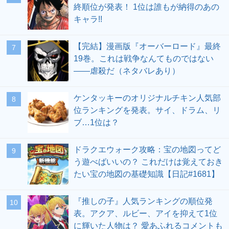
終順位が発表！ 1位は誰もが納得のあの
キャラ!!
【完結】漫画版『オーバーロード』最終
19巻。これは戦争なんてものではない
――虐殺だ（ネタバレあり）
ケンタッキーのオリジナルチキン人気部
位ランキングを発表。サイ、ドラム、リ
ブ…1位は？
ドラクエウォーク攻略：宝の地図ってど
う遊べばいいの？ これだけは覚えておき
たい宝の地図の基礎知識【日記#1681】
『推しの子』人気ランキングの順位発
表。アクア、ルビー、アイを抑えて1位
に輝いた人物は？ 愛あふれるコメントも