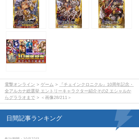
電撃オンライン
ゲーム
『チェインクロニクル』10周年記念・
全アルカナ総選挙 エントリーキャラクター紹介その2 エシャルか
らグララオまで
＜画像28/211＞
日間記事ランキング
集計期間
10月22日