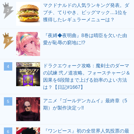
マクドナルドの人気ランキング発表。ダ
ブチ、てりやき、ビッグマック…1位を
獲得したレギュラーメニューは？
『夜縛◆夜明曲』8巻は晴臣を欠いた由
愛が恥辱の窮地に!?
ドラクエウォーク攻略：魔剣士のダーマ
の試練 弐ノ道攻略。フォースチャージ＆
因果を6段階まで上げる効率のよい方法
は？【日記#1667】
アニメ『ゴールデンカムイ』最終章（5
期）が製作決定ッ!!
『ワンピース』初の全世界人気投票の最