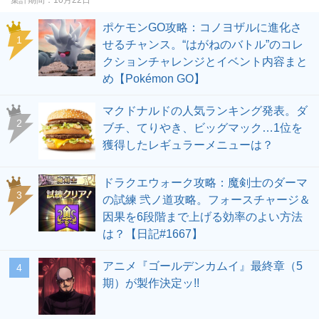
ポケモンGO攻略：コノヨザルに進化さ
せるチャンス。“はがねのバトル”のコレ
クションチャレンジとイベント内容まと
め【Pokémon GO】
マクドナルドの人気ランキング発表。ダ
ブチ、てりやき、ビッグマック…1位を
獲得したレギュラーメニューは？
ドラクエウォーク攻略：魔剣士のダーマ
の試練 弐ノ道攻略。フォースチャージ＆
因果を6段階まで上げる効率のよい方法
は？【日記#1667】
アニメ『ゴールデンカムイ』最終章（5
期）が製作決定ッ!!