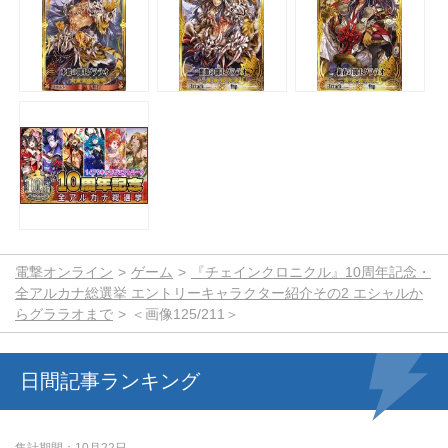
電撃オンライン
ゲーム
『チェインクロニクル』10周年記念・
全アルカナ総選挙 エントリーキャラクター紹介その2 エシャルか
らグララオまで
＜画像125/211＞
日間記事ランキング
集計期間
10月22日