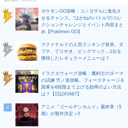
ポケモンGO攻略：コノヨザルに進化さ
せるチャンス。“はがねのバトル”のコレ
クションチャレンジとイベント内容まと
め【Pokémon GO】
マクドナルドの人気ランキング発表。ダ
ブチ、てりやき、ビッグマック…1位を
獲得したレギュラーメニューは？
ドラクエウォーク攻略：魔剣士のダーマ
の試練 弐ノ道攻略。フォースチャージ＆
因果を6段階まで上げる効率のよい方法
は？【日記#1667】
アニメ『ゴールデンカムイ』最終章（5
期）が製作決定ッ!!