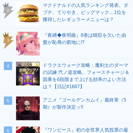
マクドナルドの人気ランキング発表。ダ
ブチ、てりやき、ビッグマック…1位を
獲得したレギュラーメニューは？
『夜縛◆夜明曲』8巻は晴臣を欠いた由
愛が恥辱の窮地に!?
ドラクエウォーク攻略：魔剣士のダーマ
の試練 弐ノ道攻略。フォースチャージ＆
因果を6段階まで上げる効率のよい方法
は？【日記#1667】
アニメ『ゴールデンカムイ』最終章（5
期）が製作決定ッ!!
『ワンピース』初の全世界人気投票の最