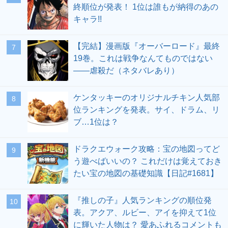
終順位が発表！ 1位は誰もが納得のあの
キャラ!!
【完結】漫画版『オーバーロード』最終
19巻。これは戦争なんてものではない
――虐殺だ（ネタバレあり）
ケンタッキーのオリジナルチキン人気部
位ランキングを発表。サイ、ドラム、リ
ブ…1位は？
ドラクエウォーク攻略：宝の地図ってど
う遊べばいいの？ これだけは覚えておき
たい宝の地図の基礎知識【日記#1681】
『推しの子』人気ランキングの順位発
表。アクア、ルビー、アイを抑えて1位
に輝いた人物は？ 愛あふれるコメントも