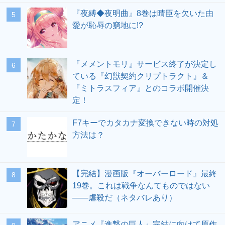
『夜縛◆夜明曲』8巻は晴臣を欠いた由
愛が恥辱の窮地に!?
『メメントモリ』サービス終了が決定し
ている『幻獣契約クリプトラクト』＆
『ミトラスフィア』とのコラボ開催決
定！
F7キーでカタカナ変換できない時の対処
方法は？
【完結】漫画版『オーバーロード』最終
19巻。これは戦争なんてものではない
――虐殺だ（ネタバレあり）
アニメ『進撃の巨人』完結に向けて原作