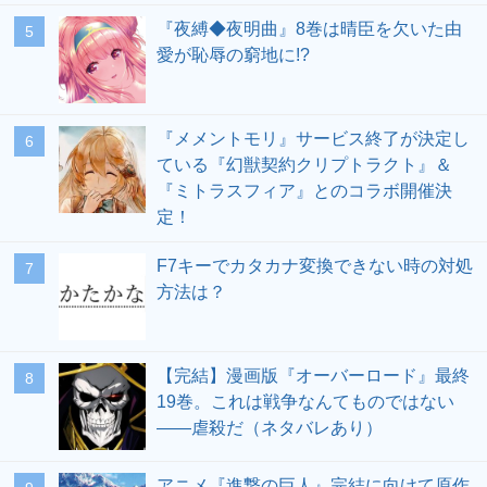
『夜縛◆夜明曲』8巻は晴臣を欠いた由
愛が恥辱の窮地に!?
『メメントモリ』サービス終了が決定し
ている『幻獣契約クリプトラクト』＆
『ミトラスフィア』とのコラボ開催決
定！
F7キーでカタカナ変換できない時の対処
方法は？
【完結】漫画版『オーバーロード』最終
19巻。これは戦争なんてものではない
――虐殺だ（ネタバレあり）
アニメ『進撃の巨人』完結に向けて原作