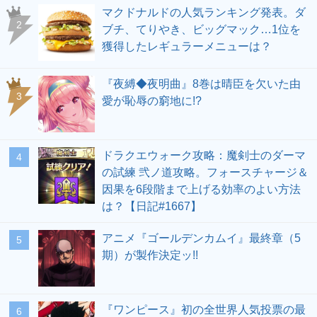
マクドナルドの人気ランキング発表。ダ
ブチ、てりやき、ビッグマック…1位を
獲得したレギュラーメニューは？
『夜縛◆夜明曲』8巻は晴臣を欠いた由
愛が恥辱の窮地に!?
ドラクエウォーク攻略：魔剣士のダーマ
の試練 弐ノ道攻略。フォースチャージ＆
因果を6段階まで上げる効率のよい方法
は？【日記#1667】
アニメ『ゴールデンカムイ』最終章（5
期）が製作決定ッ!!
『ワンピース』初の全世界人気投票の最