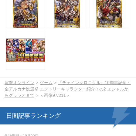
電撃オンライン
ゲーム
『チェインクロニクル』10周年記念・
全アルカナ総選挙 エントリーキャラクター紹介その2 エシャルか
らグララオまで
＜画像97/211＞
日間記事ランキング
集計期間
10月22日