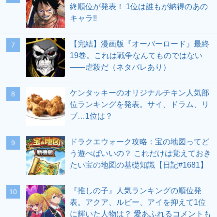
終順位が発表！ 1位は誰もが納得のあの
キャラ!!
【完結】漫画版『オーバーロード』最終
19巻。これは戦争なんてものではない
――虐殺だ（ネタバレあり）
ケンタッキーのオリジナルチキン人気部
位ランキングを発表。サイ、ドラム、リ
ブ…1位は？
ドラクエウォーク攻略：宝の地図ってど
う遊べばいいの？ これだけは覚えておき
たい宝の地図の基礎知識【日記#1681】
『推しの子』人気ランキングの順位発
表。アクア、ルビー、アイを抑えて1位
に輝いた人物は？ 愛あふれるコメントも