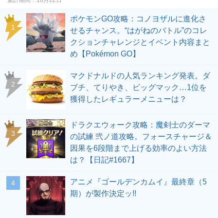
ポケモンGO攻略：コノヨザルに進化さ
せるチャンス。“はがねのバトル”のコレ
クションチャレンジとイベント内容まと
め【Pokémon GO】
マクドナルドの人気ランキング発表。ダ
ブチ、てりやき、ビッグマック…1位を
獲得したレギュラーメニューは？
ドラクエウォーク攻略：魔剣士のダーマ
の試練 弐ノ道攻略。フォースチャージ＆
因果を6段階まで上げる効率のよい方法
は？【日記#1667】
アニメ『ゴールデンカムイ』最終章（5
期）が製作決定ッ!!