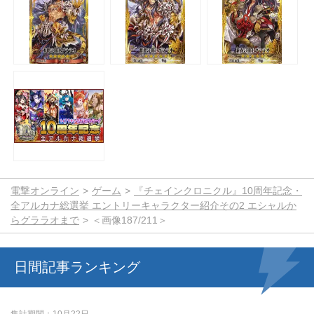
電撃オンライン
ゲーム
『チェインクロニクル』10周年記念・
全アルカナ総選挙 エントリーキャラクター紹介その2 エシャルか
らグララオまで
＜画像187/211＞
日間記事ランキング
集計期間
10月22日