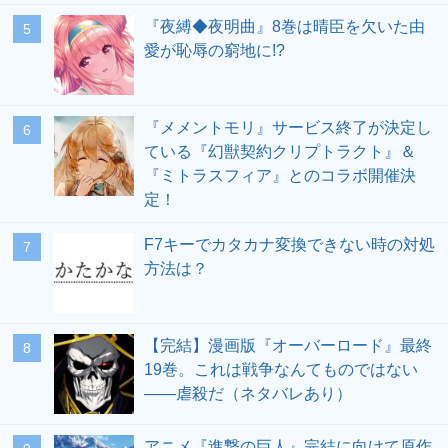
『夜縛◆夜明曲』8巻は晴臣を欠いた由
愛が恥辱の窮地に!?
『メメントモリ』サービス終了が決定し
ている『幻獣契約クリプトラクト』＆
『ミトラスフィア』とのコラボ開催決
定！
F7キーでカタカナ変換できない時の対処
方法は？
【完結】漫画版『オーバーロード』最終
19巻。これは戦争なんてものではない
――虐殺だ（ネタバレあり）
アニメ『進撃の巨人』完結に向けて原作