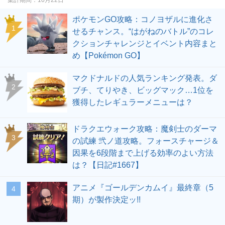
ポケモンGO攻略：コノヨザルに進化さ
せるチャンス。“はがねのバトル”のコレ
クションチャレンジとイベント内容まと
め【Pokémon GO】
マクドナルドの人気ランキング発表。ダ
ブチ、てりやき、ビッグマック…1位を
獲得したレギュラーメニューは？
ドラクエウォーク攻略：魔剣士のダーマ
の試練 弐ノ道攻略。フォースチャージ＆
因果を6段階まで上げる効率のよい方法
は？【日記#1667】
アニメ『ゴールデンカムイ』最終章（5
期）が製作決定ッ!!