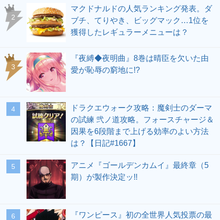
マクドナルドの人気ランキング発表。ダ
ブチ、てりやき、ビッグマック…1位を
獲得したレギュラーメニューは？
『夜縛◆夜明曲』8巻は晴臣を欠いた由
愛が恥辱の窮地に!?
ドラクエウォーク攻略：魔剣士のダーマ
の試練 弐ノ道攻略。フォースチャージ＆
因果を6段階まで上げる効率のよい方法
は？【日記#1667】
アニメ『ゴールデンカムイ』最終章（5
期）が製作決定ッ!!
『ワンピース』初の全世界人気投票の最