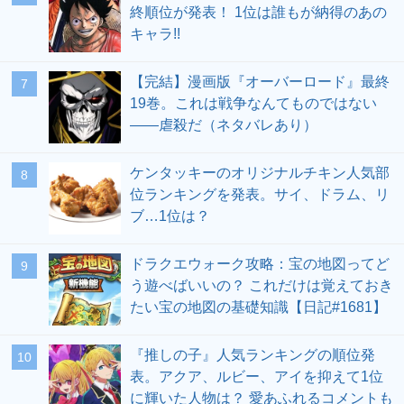
終順位が発表！ 1位は誰もが納得のあの
キャラ!!
【完結】漫画版『オーバーロード』最終
19巻。これは戦争なんてものではない
――虐殺だ（ネタバレあり）
ケンタッキーのオリジナルチキン人気部
位ランキングを発表。サイ、ドラム、リ
ブ…1位は？
ドラクエウォーク攻略：宝の地図ってど
う遊べばいいの？ これだけは覚えておき
たい宝の地図の基礎知識【日記#1681】
『推しの子』人気ランキングの順位発
表。アクア、ルビー、アイを抑えて1位
に輝いた人物は？ 愛あふれるコメントも