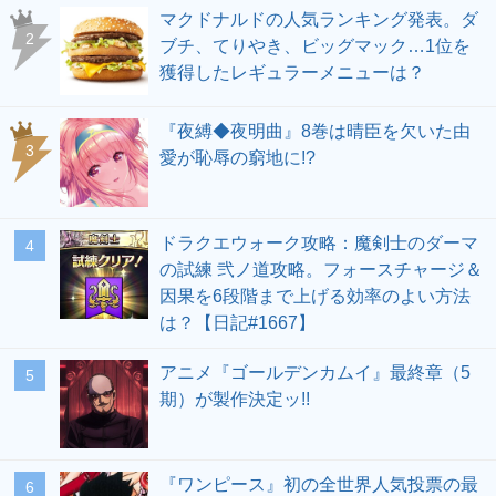
マクドナルドの人気ランキング発表。ダ
ブチ、てりやき、ビッグマック…1位を
獲得したレギュラーメニューは？
『夜縛◆夜明曲』8巻は晴臣を欠いた由
愛が恥辱の窮地に!?
ドラクエウォーク攻略：魔剣士のダーマ
の試練 弐ノ道攻略。フォースチャージ＆
因果を6段階まで上げる効率のよい方法
は？【日記#1667】
アニメ『ゴールデンカムイ』最終章（5
期）が製作決定ッ!!
『ワンピース』初の全世界人気投票の最