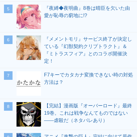
『夜縛◆夜明曲』8巻は晴臣を欠いた由
愛が恥辱の窮地に!?
『メメントモリ』サービス終了が決定し
ている『幻獣契約クリプトラクト』＆
『ミトラスフィア』とのコラボ開催決
定！
F7キーでカタカナ変換できない時の対処
方法は？
【完結】漫画版『オーバーロード』最終
19巻。これは戦争なんてものではない
――虐殺だ（ネタバレあり）
アニメ『進撃の巨人』完結に向けて原作