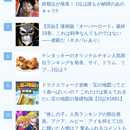
終順位が発表！ 1位は誰もが納得のあの
キャラ!!
【完結】漫画版『オーバーロード』最終
19巻。これは戦争なんてものではない
――虐殺だ（ネタバレあり）
ケンタッキーのオリジナルチキン人気部
位ランキングを発表。サイ、ドラム、リ
ブ…1位は？
ドラクエウォーク攻略：宝の地図ってど
う遊べばいいの？ これだけは覚えておき
たい宝の地図の基礎知識【日記#1681】
『推しの子』人気ランキングの順位発
表。アクア、ルビー、アイを抑えて1位
に輝いた人物は？ 愛あふれるコメントも