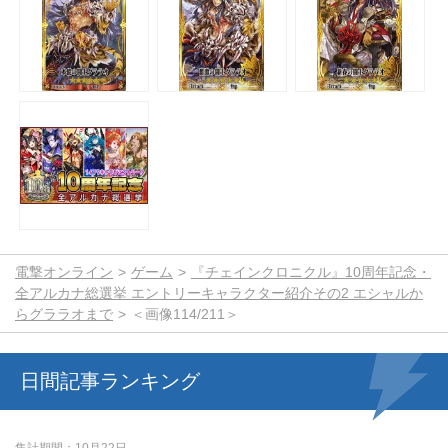
電撃オンライン
ゲーム
『チェインクロニクル』10周年記念・
全アルカナ総選挙 エントリーキャラクター紹介その2 エシャルか
らグララオまで
＜画像114/211＞
日間記事ランキング
集計期間
10月22日