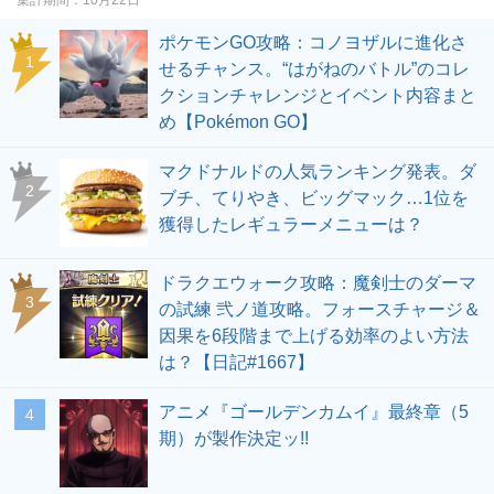
ポケモンGO攻略：コノヨザルに進化さ
せるチャンス。“はがねのバトル”のコレ
クションチャレンジとイベント内容まと
め【Pokémon GO】
マクドナルドの人気ランキング発表。ダ
ブチ、てりやき、ビッグマック…1位を
獲得したレギュラーメニューは？
ドラクエウォーク攻略：魔剣士のダーマ
の試練 弐ノ道攻略。フォースチャージ＆
因果を6段階まで上げる効率のよい方法
は？【日記#1667】
アニメ『ゴールデンカムイ』最終章（5
期）が製作決定ッ!!