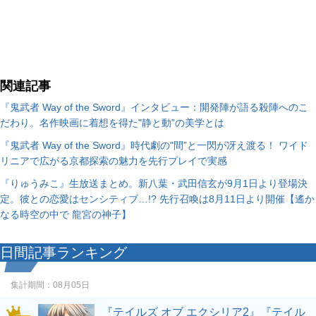
関連記事
『鬼武者 Way of the Sword』インタビュー：開発陣が語る殺陣へのこ
だわり。名作映画に着想を得た"静と動”の美学とは
『鬼武者 Way of the Sword』時代劇の"間”と一閃が冴え渡る！ ワイド
リニアで広がる京都探索の魅力を先行プレイで実感
『りゅうみこ』生放送まとめ。新八葉・武田信玄が9月1日より登場決
定。彼との恋愛はセンシティブ…!? 先行召喚は8月11日より開催【遙か
なる時空の中で 龍宮の神子】
日間記事ランキング
集計期間：
08月05日
『テイルズ オブ エクシリア2』『テイル