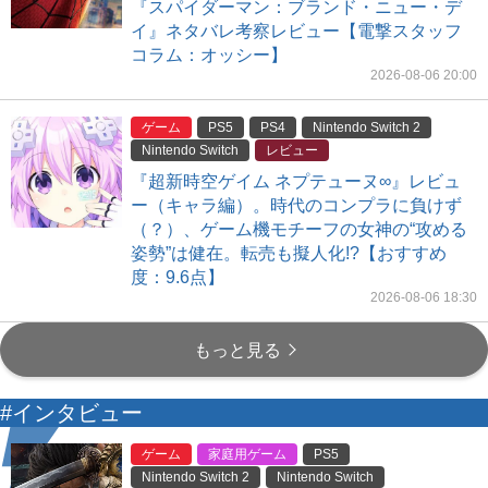
『スパイダーマン：ブランド・ニュー・デ
イ』ネタバレ考察レビュー【電撃スタッフ
コラム：オッシー】
2026-08-06 20:00
ゲーム
PS5
PS4
Nintendo Switch 2
Nintendo Switch
レビュー
『超新時空ゲイム ネプテューヌ∞』レビュ
ー（キャラ編）。時代のコンプラに負けず
（？）、ゲーム機モチーフの女神の“攻める
姿勢”は健在。転売も擬人化!?【おすすめ
度：9.6点】
2026-08-06 18:30
もっと見る
#インタビュー
ゲーム
家庭用ゲーム
PS5
Nintendo Switch 2
Nintendo Switch