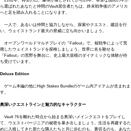
2102年、再生の日。爆弾が落とされてから25年、有望な国民の中か
ら選ばれたあなたと仲間のVault居住者たちは、終末戦争後のアメリカ
へと足を踏み入れることになります。
一人で、あるいは仲間と協力しながら、探索やクエスト、建設を行
い、ウェイストランド最大の脅威に立ち向かいましょう。
オープンワールドマルチプレイの『Fallout』で、核戦争によって荒
廃したウェイストランドを探検しましょう。世界に名を馳せる
『Fallout』の荒野を舞台に、史上最大規模のダイナミックな体験が待
ち受けています。
Deluxe Edition
ゲーム本編の他にHigh Stakes Bundleのゲーム内アイテムが含まれま
す。
奥深いクエストラインと魅力的なキャラクター
Vault 76を離れた時点から始まる奥深いメインクエストをプレイし
て、ウエストバージニアの秘密を暴き出しましょう。生活を再建するた
めに入植してきた新たな隣人たちと共に歩むのも、裏切るのも、あなた