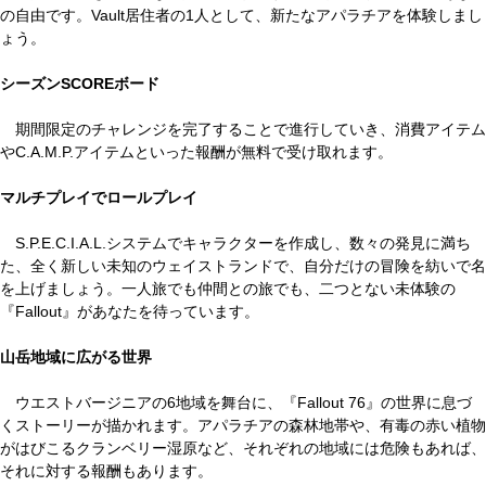
の自由です。Vault居住者の1人として、新たなアパラチアを体験しまし
ょう。
シーズンSCOREボード
期間限定のチャレンジを完了することで進行していき、消費アイテム
やC.A.M.P.アイテムといった報酬が無料で受け取れます。
マルチプレイでロールプレイ
S.P.E.C.I.A.L.システムでキャラクターを作成し、数々の発見に満ち
た、全く新しい未知のウェイストランドで、自分だけの冒険を紡いで名
を上げましょう。一人旅でも仲間との旅でも、二つとない未体験の
『Fallout』があなたを待っています。
山岳地域に広がる世界
ウエストバージニアの6地域を舞台に、『Fallout 76』の世界に息づ
くストーリーが描かれます。アパラチアの森林地帯や、有毒の赤い植物
がはびこるクランベリー湿原など、それぞれの地域には危険もあれば、
それに対する報酬もあります。