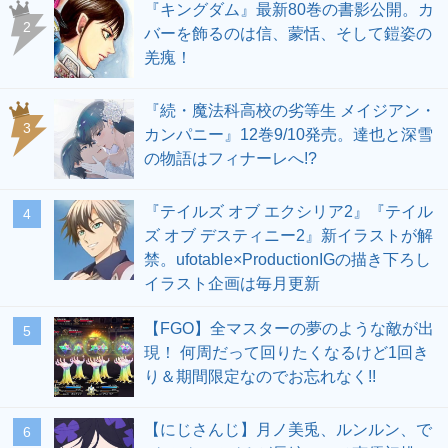
『キングダム』最新80巻の書影公開。カ
2
バーを飾るのは信、蒙恬、そして鎧姿の
羌瘣！
『続・魔法科高校の劣等生 メイジアン・
3
カンパニー』12巻9/10発売。達也と深雪
の物語はフィナーレへ!?
『テイルズ オブ エクシリア2』『テイル
4
ズ オブ デスティニー2』新イラストが解
禁。ufotable×ProductionIGの描き下ろし
イラスト企画は毎月更新
【FGO】全マスターの夢のような敵が出
5
現！ 何周だって回りたくなるけど1回き
り＆期間限定なのでお忘れなく!!
【にじさんじ】月ノ美兎、ルンルン、で
6