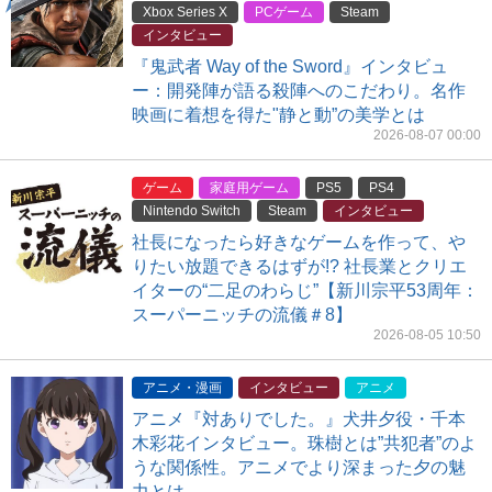
Xbox Series X
PCゲーム
Steam
インタビュー
『鬼武者 Way of the Sword』インタビュ
ー：開発陣が語る殺陣へのこだわり。名作
映画に着想を得た"静と動”の美学とは
2026-08-07 00:00
ゲーム
家庭用ゲーム
PS5
PS4
Nintendo Switch
Steam
インタビュー
社長になったら好きなゲームを作って、や
りたい放題できるはずが!? 社長業とクリエ
イターの“二足のわらじ”【新川宗平53周年：
スーパーニッチの流儀＃8】
2026-08-05 10:50
アニメ・漫画
インタビュー
アニメ
アニメ『対ありでした。』犬井夕役・千本
木彩花インタビュー。珠樹とは”共犯者”のよ
うな関係性。アニメでより深まった夕の魅
力とは