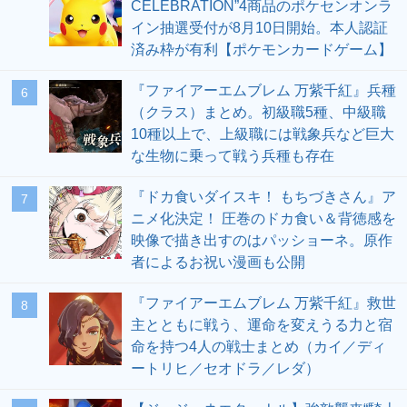
CELEBRATION”4商品のポケセンオンラ
イン抽選受付が8月10日開始。本人認証
済み枠が有利【ポケモンカードゲーム】
『ファイアーエムブレム 万紫千紅』兵種
6
（クラス）まとめ。初級職5種、中級職
10種以上で、上級職には戦象兵など巨大
な生物に乗って戦う兵種も存在
『ドカ食いダイスキ！ もちづきさん』ア
7
ニメ化決定！ 圧巻のドカ食い＆背徳感を
映像で描き出すのはパッショーネ。原作
者によるお祝い漫画も公開
『ファイアーエムブレム 万紫千紅』救世
8
主とともに戦う、運命を変えうる力と宿
命を持つ4人の戦士まとめ（カイ／ディ
ートリヒ／セオドラ／レダ）