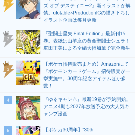
1
ズ オブ デスティニー2』新イラストが解
禁。ufotable×ProductionIGの描き下ろし
イラスト企画は毎月更新
『聖闘士星矢 Final Edition』最新刊15
2
巻。表紙は山羊座の黄金聖闘士シュラ！
車田正美による全編大幅加筆で完全新生
【ポケカ招待販売まとめ】Amazonにて
3
『ポケモンカードゲーム』招待販売が一
挙実施中。30周年記念アイテムほか多
数！
『ゆるキャン△』最新19巻が予約開始。
4
アニメ4期も2027年放送予定の大人気キ
ャンプ漫画
【ポケカ30周年】“30th
5