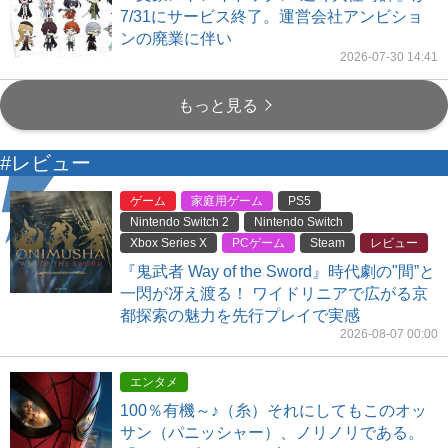
7/31にサービス終了。運営会社アンビショ
ンの廃業に伴い
2026-07-30 14:41
もっと見る
#レビュー
ゲーム
家庭用ゲーム
PS5
Nintendo Switch 2
Nintendo Switch
Xbox Series X
PCゲーム
Steam
レビュー
『鬼武者 Way of the Sword』時代劇の"間”と
一閃が冴え渡る！ ワイドリニアで広がる京
都探索の魅力を先行プレイで実感
2026-08-07 00:00
エンタメ
100％有機～♪（糸）それにしてもこのオッ
サン（パニッシャー）、ノリノリである。