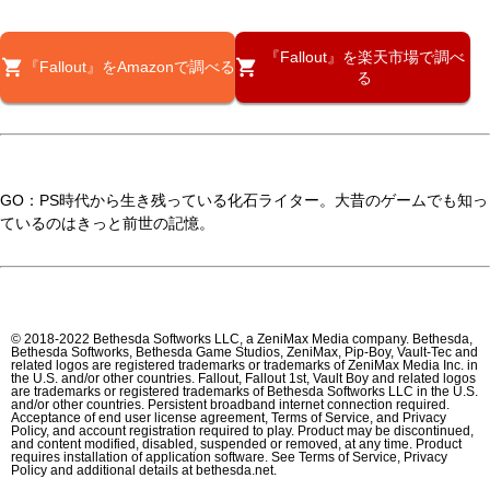
『Fallout』を楽天市場で調べ
『Fallout』をAmazonで調べる
る
GO：PS時代から生き残っている化石ライター。大昔のゲームでも知っ
ているのはきっと前世の記憶。
© 2018-2022 Bethesda Softworks LLC, a ZeniMax Media company. Bethesda,
Bethesda Softworks, Bethesda Game Studios, ZeniMax, Pip-Boy, Vault-Tec and
related logos are registered trademarks or trademarks of ZeniMax Media Inc. in
the U.S. and/or other countries. Fallout, Fallout 1st, Vault Boy and related logos
are trademarks or registered trademarks of Bethesda Softworks LLC in the U.S.
and/or other countries. Persistent broadband internet connection required.
Acceptance of end user license agreement, Terms of Service, and Privacy
Policy, and account registration required to play. Product may be discontinued,
and content modified, disabled, suspended or removed, at any time. Product
requires installation of application software. See Terms of Service, Privacy
Policy and additional details at bethesda.net.