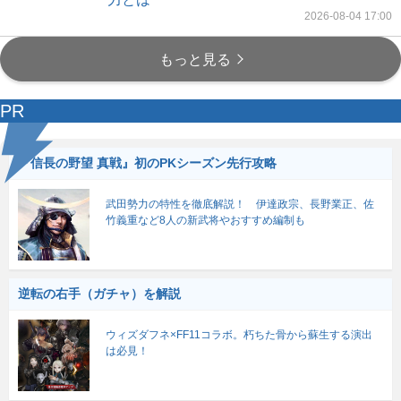
2026-08-04 17:00
もっと見る
PR
『信長の野望 真戦』初のPKシーズン先行攻略
武田勢力の特性を徹底解説！ 伊達政宗、長野業正、佐
竹義重など8人の新武将やおすすめ編制も
逆転の右手（ガチャ）を解説
ウィズダフネ×FF11コラボ。朽ちた骨から蘇生する演出
は必見！