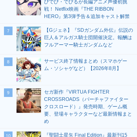
びでび・でびるが長編アニメ声優初挑
戦！ Netflix映画『THE RIBBON
HERO』第3弾予告＆追加キャスト解禁
【Gジェネ】『SDガンダム外伝』伝説の
7
巨人＆アルガス騎士団開催決定。報酬は
フルアーマー騎士ガンダムなど
サービス終了情報まとめ（スマホゲー
8
ム・ソシャゲなど）【2026年8月】
セガ新作『VIRTUA FIGHTER
9
CROSSROADS（バーチャファイター
クロスロード）』発売時期、ゲーム概
要、登場キャラクターなど最新情報まと
め
『聖闘士星矢 Final Edition』最新刊15
10