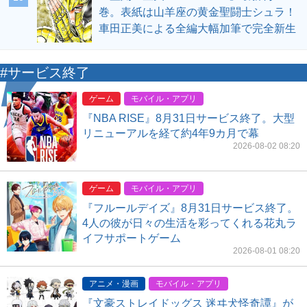
巻。表紙は山羊座の黄金聖闘士シュラ！
車田正美による全編大幅加筆で完全新生
#サービス終了
ゲーム
モバイル・アプリ
『NBA RISE』8月31日サービス終了。大型
リニューアルを経て約4年9カ月で幕
2026-08-02 08:20
ゲーム
モバイル・アプリ
『フルールデイズ』8月31日サービス終了。
4人の彼が日々の生活を彩ってくれる花丸ラ
イフサポートゲーム
2026-08-01 08:20
アニメ・漫画
モバイル・アプリ
『文豪ストレイドッグス 迷ヰ犬怪奇譚』が