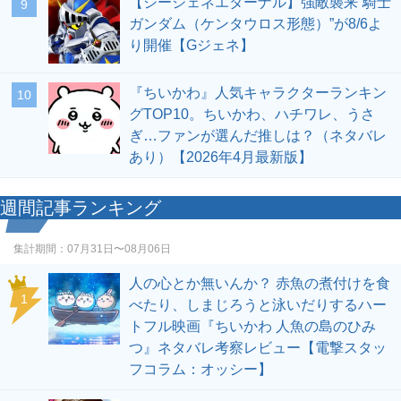
【ジージェネエターナル】強敵襲来“騎士
9
ガンダム（ケンタウロス形態）”が8/6よ
り開催【Gジェネ】
『ちいかわ』人気キャラクターランキン
10
グTOP10。ちいかわ、ハチワレ、うさ
ぎ…ファンが選んだ推しは？（ネタバレ
あり）【2026年4月最新版】
週間記事ランキング
集計期間：
07月31日〜08月06日
人の心とか無いんか？ 赤魚の煮付けを食
1
べたり、しまじろうと泳いだりするハー
トフル映画『ちいかわ 人魚の島のひみ
つ』ネタバレ考察レビュー【電撃スタッ
フコラム：オッシー】