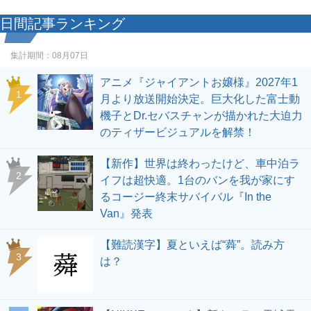
日間記事ランキング
集計期間：
08月07日
アニメ『ジャイアントお嬢様』2027年1
1
月より放送開始決定。巨大化した富士動
機子とDr.セバスチャンが描かれた大迫力
のティザービジュアルを解禁！
【新作】世界は終わったけど、車中泊ラ
2
イフは超快適。1台のバンを我が家にす
るコージー終末サバイバル『In the
Van』発表
【難読漢字】夏といえば“蕣”。読み方
3
は？