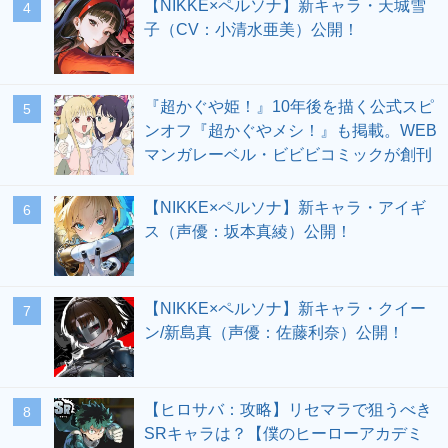
【NIKKE×ペルソナ】新キャラ・天城雪
4
子（CV：小清水亜美）公開！
『超かぐや姫！』10年後を描く公式スピ
5
ンオフ『超かぐやメシ！』も掲載。WEB
マンガレーベル・ビビビコミックが創刊
【NIKKE×ペルソナ】新キャラ・アイギ
6
ス（声優：坂本真綾）公開！
【NIKKE×ペルソナ】新キャラ・クイー
7
ン/新島真（声優：佐藤利奈）公開！
【ヒロサバ：攻略】リセマラで狙うべき
8
SRキャラは？【僕のヒーローアカデミ