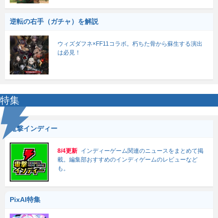
逆転の右手（ガチャ）を解説
ウィズダフネ×FF11コラボ。朽ちた骨から蘇生する演出
は必見！
特集
電撃インディー
8/4更新
インディーゲーム関連のニュースをまとめて掲
載。編集部おすすめのインディゲームのレビューなど
も。
PixAI特集