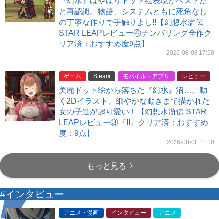
『幻水』はやはりドット絵表現がベストだ
と再認識。物語、システムともに死角なし
の丁寧な作りで手触りよし!!【幻想水滸伝
STAR LEAPレビュー④ナンバリング全作ク
リア済：おすすめ度9点】
2026-08-08 17:50
ゲーム
Steam
モバイル・アプリ
レビュー
美麗ドット絵から落ちた『幻水』沼…。動
く2Dイラスト、細やかな動きまで描かれた
女の子達が超可愛い！【幻想水滸伝 STAR
LEAPレビュー③『II』クリア済：おすすめ
度：9点】
2026-08-08 11:10
もっと見る
#インタビュー
アニメ・漫画
インタビュー
アニメ