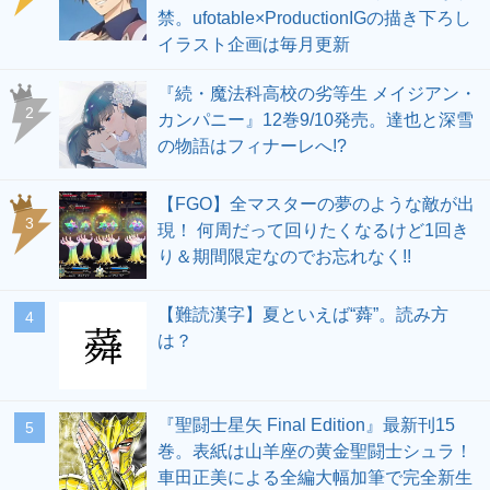
禁。ufotable×ProductionIGの描き下ろし
イラスト企画は毎月更新
『続・魔法科高校の劣等生 メイジアン・
2
カンパニー』12巻9/10発売。達也と深雪
の物語はフィナーレへ!?
【FGO】全マスターの夢のような敵が出
3
現！ 何周だって回りたくなるけど1回き
り＆期間限定なのでお忘れなく!!
【難読漢字】夏といえば“蕣”。読み方
4
は？
『聖闘士星矢 Final Edition』最新刊15
5
巻。表紙は山羊座の黄金聖闘士シュラ！
車田正美による全編大幅加筆で完全新生