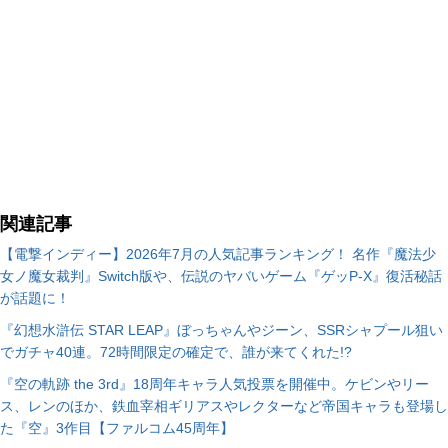
関連記事
【電撃インディー】2026年7月の人気記事ランキング！ 名作『魔法少
女ノ魔女裁判』Switch版や、伝説のヤバいゲーム『ゲッP-X』復活秘話
が話題に！
『幻想水滸伝 STAR LEAP』ぼっちゃんやジーン、SSRシャプール狙い
でガチャ40連。72時間限定の確定で、誰が来てくれた!?
『空の軌跡 the 3rd』18周年キャラ人気投票を開催中。ケビンやリー
ス、レンのほか、鉄血宰相ギリアスやレクターなど帝国キャラも登場し
た『空』3作目【ファルコム45周年】