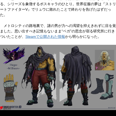
る、シリーズを象徴するボスキャラのひとり。世界征服の夢は『ストリ
ートファイターV』でリュウに敗れたことで終わりを告げたはずだっ
た。
メトロシティの路地裏で、謎の男が力への渇望を抑えきれずに目を覚
ました。思い出すべき記憶もないまま“ベガ”の思念が宿る研究所に行き
ついたことが、
Steamで公開された情報
から明らかになった。