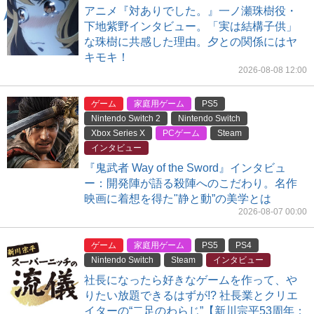
アニメ『対ありでした。』一ノ瀬珠樹役・
下地紫野インタビュー。「実は結構子供」
な珠樹に共感した理由。夕との関係にはヤ
キモキ！
2026-08-08 12:00
ゲーム
家庭用ゲーム
PS5
Nintendo Switch 2
Nintendo Switch
Xbox Series X
PCゲーム
Steam
インタビュー
『鬼武者 Way of the Sword』インタビュ
ー：開発陣が語る殺陣へのこだわり。名作
映画に着想を得た"静と動”の美学とは
2026-08-07 00:00
ゲーム
家庭用ゲーム
PS5
PS4
Nintendo Switch
Steam
インタビュー
社長になったら好きなゲームを作って、や
りたい放題できるはずが!? 社長業とクリエ
イターの“二足のわらじ”【新川宗平53周年：