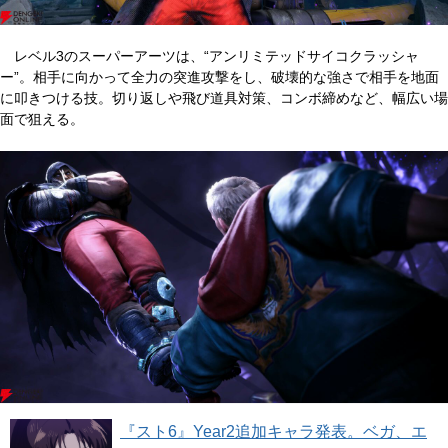
レベル3のスーパーアーツは、“アンリミテッドサイコクラッシャ
ー”。相手に向かって全力の突進攻撃をし、破壊的な強さで相手を地面
に叩きつける技。切り返しや飛び道具対策、コンボ締めなど、幅広い場
面で狙える。
『スト6』Year2追加キャラ発表。ベガ、エ