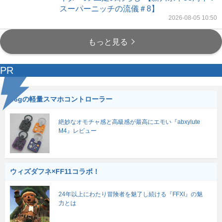
スーパーニッチの流儀＃8】
2026-08-05 10:50
もっと見る
PR
56gの軽量スマホコントローラー
絶妙なオモチャ感と高級感が最高にエモい『abxylute
M4』レビュー
ウィズダフネ×FF11コラボ！
24年以上にわたり冒険者を魅了し続ける『FFXI』の魅
力とは