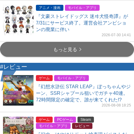
アニメ・漫画
モバイル・アプリ
『文豪ストレイドッグス 迷ヰ犬怪奇譚』が
7/31にサービス終了。運営会社アンビショ
ンの廃業に伴い
2026-07-30 14:41
もっと見る
#レビュー
ゲーム
モバイル・アプリ
『幻想水滸伝 STAR LEAP』ぼっちゃんやジ
ーン、SSRシャプール狙いでガチャ40連。
72時間限定の確定で、誰が来てくれた!?
2026-08-08 18:25
ゲーム
PCゲーム
Steam
モバイル・アプリ
レビュー