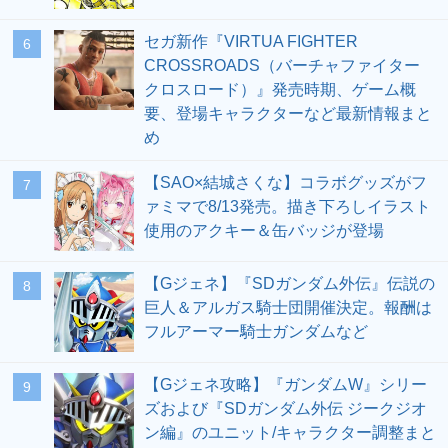
セガ新作『VIRTUA FIGHTER
6
CROSSROADS（バーチャファイター
クロスロード）』発売時期、ゲーム概
要、登場キャラクターなど最新情報まと
め
【SAO×結城さくな】コラボグッズがフ
7
ァミマで8/13発売。描き下ろしイラスト
使用のアクキー＆缶バッジが登場
【Gジェネ】『SDガンダム外伝』伝説の
8
巨人＆アルガス騎士団開催決定。報酬は
フルアーマー騎士ガンダムなど
【Gジェネ攻略】『ガンダムW』シリー
9
ズおよび『SDガンダム外伝 ジークジオ
ン編』のユニット/キャラクター調整まと