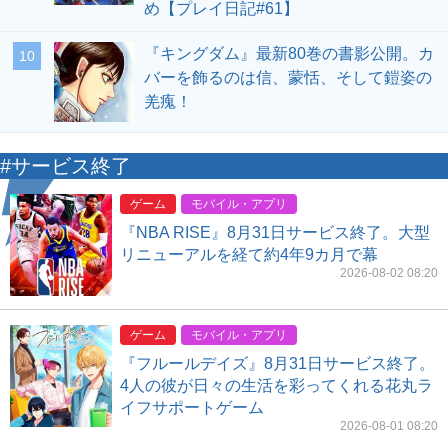
め【プレイ日記#61】
『キングダム』最新80巻の書影公開。カ
10
バーを飾るのは信、蒙恬、そして鎧姿の
羌瘣！
#サービス終了
ゲーム
モバイル・アプリ
『NBA RISE』8月31日サービス終了。大型
リニューアルを経て約4年9カ月で幕
2026-08-02 08:20
ゲーム
モバイル・アプリ
『フルールデイズ』8月31日サービス終了。
4人の彼が日々の生活を彩ってくれる花丸ラ
イフサポートゲーム
2026-08-01 08:20