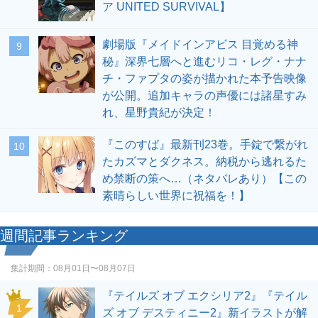
ア UNITED SURVIVAL】
劇場版『メイドインアビス 目覚める神
9
秘』深界七層へと進むリコ・レグ・ナナ
チ・ファプタの姿が描かれた本予告映像
が公開。追加キャラの声優には諸星すみ
れ、星野貴紀が決定！
『このすば』最新刊23巻。手錠で繋がれ
10
たカズマとダクネス。納税から逃れるた
め禁断の策へ…（ネタバレあり）【この
素晴らしい世界に祝福を！】
週間記事ランキング
集計期間：
08月01日〜08月07日
『テイルズ オブ エクシリア2』『テイル
1
ズ オブ デスティニー2』新イラストが解