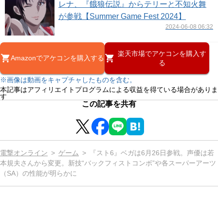
レナ、『餓狼伝説』からテリーと不知火舞
が参戦【Summer Game Fest 2024】
2024-06-08 06:32
楽天市場でアケコンを購入す
Amazonでアケコンを購入する
る
※画像は動画をキャプチャしたものを含む。
本記事はアフィリエイトプログラムによる収益を得ている場合がありま
す
この記事を共有
電撃オンライン
ゲーム
『スト6』ベガは6月26日参戦。声優は若
本規夫さんから変更。新技“バックフィストコンボ”や各スーパーアーツ
（SA）の性能が明らかに