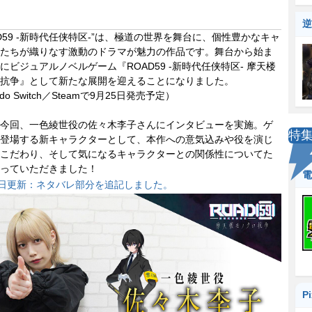
逆
D59 -新時代任侠特区-”は、極道の世界を舞台に、個性豊かなキャ
たちが織りなす激動のドラマが魅力の作品です。舞台から始ま
にビジュアルノベルゲーム『ROAD59 -新時代任侠特区- 摩天楼
抗争』として新たな展開を迎えることになりました。
ndo Switch／Steamで9月25日発売予定）
今回、一色綾世役の佐々木李子さんにインタビューを実施。ゲ
特
登場する新キャラクターとして、本作への意気込みや役を演じ
こだわり、そして気になるキャラクターとの関係性についてた
っていただきました！
電
6日更新：ネタバレ部分を追記しました。
P