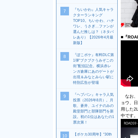
『ちいかわ』人気キャラ
7
クターランキング
TOP10。ちいかわ、ハチ
ワレ、うさぎ…ファンが
選んだ推しは？（ネタバ
■『RO
レあり）【2026年4月最
新版】
『ぽこポケ』有料DLC第
8
1弾“ブクブクうみぞこの
街”配信記念。横浜赤レ
ンガ倉庫にあのゲートが
出現＆みなとみらい駅に
特別広告が登場
『ヘブバン』キャラ人気
なお、
9
投票（2026年8月）。月
ョウ、日
歌、蒼井、ユイナのみの
用した2
殿堂部門と部隊部門を新
中です。
設。初の1位はあなたの1
票次第！
【ポケカ30周年】“30th
10