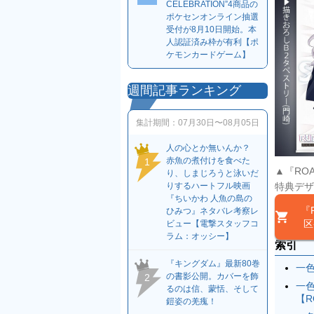
CELEBRATION”4商品の
ポケセンオンライン抽選
受付が8月10日開始。本
人認証済み枠が有利【ポ
ケモンカードゲーム】
週間記事ランキング
集計期間：
07月30日〜08月05日
人の心とか無いんか？
赤魚の煮付けを食べた
1
▲『RO
り、しまじろうと泳いだ
りするハートフル映画
特典デザ
『ちいかわ 人魚の島の
『
ひみつ』ネタバレ考察レ
区
ビュー【電撃スタッフコ
ラム：オッシー】
索引
『キングダム』最新80巻
一
の書影公開。カバーを飾
2
一
るのは信、蒙恬、そして
【R
鎧姿の羌瘣！