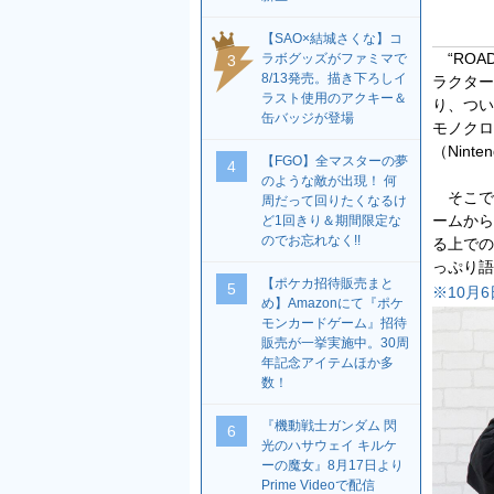
【SAO×結城さくな】コ
“ROA
ラボグッズがファミマで
3
8/13発売。描き下ろしイ
ラクター
ラスト使用のアクキー＆
り、つい
缶バッジが登場
モノクロ
（Ninte
【FGO】全マスターの夢
4
のような敵が出現！ 何
そこで
周だって回りたくなるけ
ームから
ど1回きり＆期間限定な
のでお忘れなく!!
る上での
っぷり語
【ポケカ招待販売まと
5
※10月
め】Amazonにて『ポケ
モンカードゲーム』招待
販売が一挙実施中。30周
年記念アイテムほか多
数！
『機動戦士ガンダム 閃
6
光のハサウェイ キルケ
ーの魔女』8月17日より
Prime Videoで配信