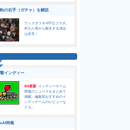
転の右手（ガチャ）を解説
ウィズダフネ×FF11コラボ。
朽ちた骨から蘇生する演出
は必見！
集
撃インディー
8/4更新
インディーゲーム
関連のニュースをまとめて
掲載。編集部おすすめのイ
ンディゲームのレビューな
ども。
ixAI特集