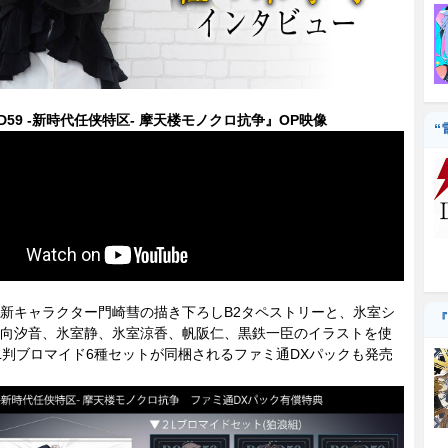
AD59 -新時代任侠特区- 摩天楼モノクロ抗争』OP映像
“
新キャラクター門崎彗の描き下ろしB2タペストリーと、氷室シ
『
向汐音、氷室静、氷室涼香、帆阪仁、黒鉄一臣のイラストを使
L判ブロマイド6種セットが同梱されるファミ通DXパックも発売