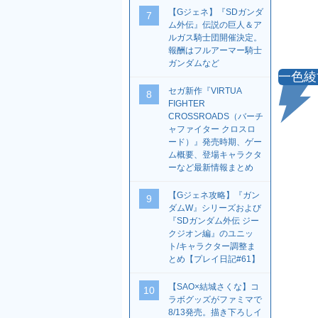
【Gジェネ】『SDガンダ
7
ム外伝』伝説の巨人＆ア
ルガス騎士団開催決定。
報酬はフルアーマー騎士
ガンダムなど
一色綾
セガ新作『VIRTUA
8
FIGHTER
CROSSROADS（バーチ
ャファイター クロスロ
ード）』発売時期、ゲー
ム概要、登場キャラクタ
ーなど最新情報まとめ
【Gジェネ攻略】『ガン
9
ダムW』シリーズおよび
『SDガンダム外伝 ジー
クジオン編』のユニッ
ト/キャラクター調整ま
とめ【プレイ日記#61】
【SAO×結城さくな】コ
10
ラボグッズがファミマで
8/13発売。描き下ろしイ