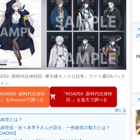
『
ジ
AD59 -新時代任侠特区- 摩天楼モノクロ抗争』ファミ通DXパック
イン。
ROAD59 -新時代任侠特
『ROAD59 -新時代任侠特
-』をAmazonで調べる
区-』を楽天で調べる
『
閉じる
色綾世とは？
色綾世役・佐々木李子さんが語る、一色綾世の魅力とは？
OAD59】