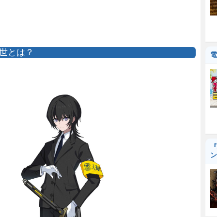
世とは？
電
『
ン