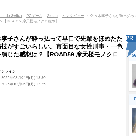
ntendo Switch
PCゲーム
Steam
インタビュー
佐々木李子さんが酔っ払っ
【ROAD59 摩天楼モノクロ抗争】
PR
木李子さんが酔っ払って早口で先輩をほめたた
演技がすごいらしい。真面目な女性刑事・一色
演じた感想は？【ROAD59 摩天楼モノクロ
5
】
オンライン
：
2025年08月04日(月) 18:30
：
2025年10月06日(月) 12:25
『