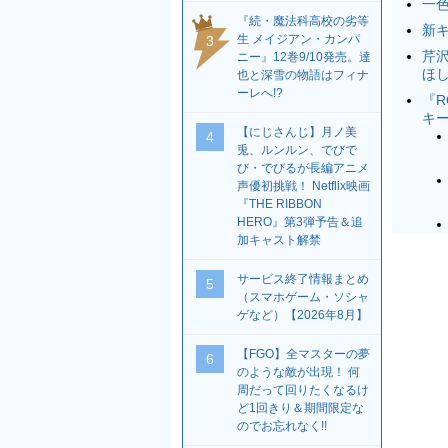
一色
『続・魔法科高校の劣等
新
生 メイジアン・カンパ
3
芹
ニー』12巻9/10発売。達
ほし
也と深雪の物語はフィナ
ーレへ!?
『R
キ
【にじさんじ】月ノ美
4
兎、ルンルン、でびで
び・でびるが長編アニメ
声優初挑戦！ Netflix映画
『THE RIBBON
HERO』第3弾予告＆追
加キャスト解禁
サービス終了情報まとめ
5
（スマホゲーム・ソシャ
ゲなど）【2026年8月】
【FGO】全マスターの夢
6
のような敵が出現！ 何
周だって回りたくなるけ
ど1回きり＆期間限定な
のでお忘れなく!!