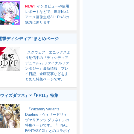
NEW!
インタビューや使用
レポートなどで、世界No.1
アニメ画像生成AI・PixAIの
魅力に迫ります！
電撃ディシディア”まとめページ
スクウェア・エニックスよ
り配信中の『ディシディア
デュエルム ファイナルファ
ンタジー』最新情報、プレ
イ日記、企画記事などをま
とめた特集ページです。
ウィズダフネ』×『FF11』特集
『Wizardry Variants
Daphne（ウィザードリィ
ヴァリアンツ ダフネ）』の
特集ページです。『FINAL
FANTASY XI』とのコラボイ