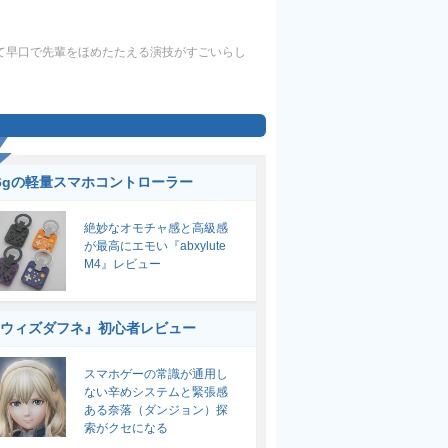
て早口で先輩をほめたたえる演技がすごいらし
6gの軽量スマホコントローラー
絶妙なオモチャ感と高級感
が最高にエモい『abxylute
M4』レビュー
ウィズダフネ』初心者レビュー
スマホゲーの常識が通用し
ない辛めシステムと緊張感
ある奈落（ダンジョン）探
索がクセになる