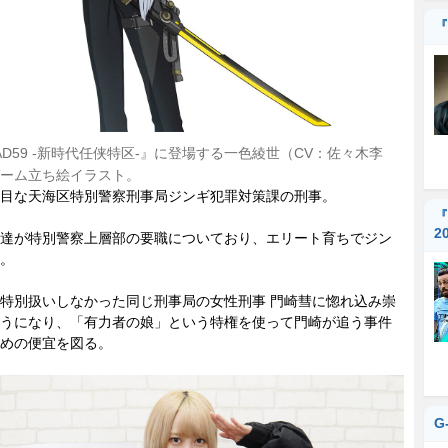
『
AD59 -新時代任侠特区-』に登場する一色綾世（CV：佐々木李
ーム立ち絵イラスト。
目な天海区特別警察刑事局ジンギ犯罪対策課の刑事。
『
2
達が特別警察上層部の要職についており、エリート育ちでジン
。
特別扱いしなかった同じ刑事局の女性刑事 門崎彗に惚れ込み崇
うになり、「有力者の娘」という特権を使って門崎が追う事件
めの便宜を図る。
G