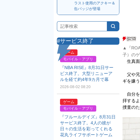
ラスト使用のアクキー＆
缶バッジが登場
#サービス終了
▲『RO
ゲーム
子）のゲ
モバイル・アプリ
生真面
『NBA RISE』8月31日サー
ビス終了。大型リニューア
父や兄
ルを経て約4年9カ月で幕
ギを嫌う
2026-08-02 08:20
自分を
拝するよ
ゲーム
捜査のた
モバイル・アプリ
『フルールデイズ』8月31日
サービス終了。4人の彼が
日々の生活を彩ってくれる
花丸ライフサポートゲーム