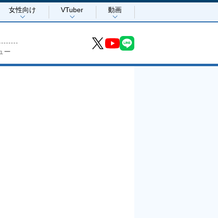
女性向け
VTuber
動画
ュー