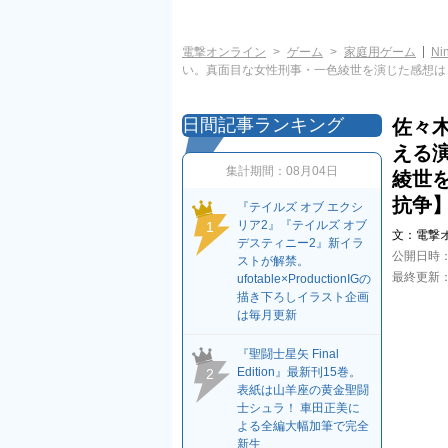
電撃オンライン
ゲーム
家庭用ゲーム
Ni
い。真面目な女性刑事・一色綾世を演じた感想は？
日間記事ランキング
佐々
える
集計期間：
08月04日
綾世を
抗争
『テイルズ オブ エクシ
リア2』『テイルズ オブ
1
文：
電撃
デスティニー2』新イラ
公開日時
ストが解禁。
最終更新
ufotable×ProductionIGの
描き下ろしイラスト企画
は毎月更新
『聖闘士星矢 Final
Edition』最新刊15巻。
2
表紙は山羊座の黄金聖闘
士シュラ！ 車田正美に
よる全編大幅加筆で完全
新生