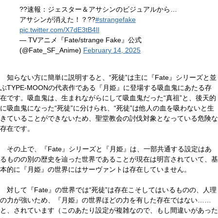
??速報：ジェスター＆アサシンのビジュアルから…
アサシンが消えた！？??
#strangefake
pic.twitter.com/X7dE3tB4Il
— TVアニメ『Fate/strange Fake』公式
(@Fate_SF_Anime)
February 14, 2025
知らない方に簡単に説明すると、“死徒”は主に『Fate』シリーズと並
ぶTYPE-MOONの代表作である『月姫』に登場する吸血鬼にあたる存
在です。吸血鬼は、生まれながらにして吸血鬼だった“真祖”と、後天的
に吸血鬼になった“死徒”に分けられ、“死徒”は他人の血を吸わないと生
きていることができないため、聖堂教会の討伐対象となっている危険な
存在です。
その上で、『Fate』シリーズと『月姫』は、一部共通する設定はあ
るものの別の歴史を辿った世界であることが現在は明言されていて、基
本的に『月姫』の世界にはサーヴァントは存在していません。
対して『Fate』の世界では“死徒”は存在こそしてはいるものの、人理
の力が強いため、『月姫』の世界ほどの力を有した存在ではない……
と、されています（このあたり設定が複雑なので、もし間違いがあった