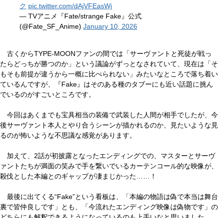
ク
pic.twitter.com/dAjVFEasWj
— TVアニメ『Fate/strange Fake』公式
(@Fate_SF_Anime)
January 10, 2026
古くからTYPE-MOONファンの間では「サーヴァントと死徒が戦っ
たらどっちが勝つのか」という議論がずっとなされていて、現在は「そ
もそも前提が違うから一概に比べられない」みたいなところで落ち着い
ているんですが、『Fake』はそのある種のタブーにも近い話題に挑ん
でいるのがすごいところです。
今回はあくまでも宝具相当の装備で武装した人間が相手でしたが、今
後サーヴァント本人とやり合うシーンが描かれるのか、見たいような見
るのが怖いような不思議な感覚があります。
加えて、2話が初披露となったエンディングでの、マスターとサーヴ
ァントたちが満面の笑みで手を繋いでいるカーテンコール的な映像が、
殺伐とした本編とのギャップが凄まじかった……！
最後に出てくる“Fake”という看板は、「本編の物語は偽で本当は舞台
裏で皆仲良しです」とも、「今流れたエンディング映像は偽物です」の
どちらにも解釈できるようになっているのも上手いなと思いました。