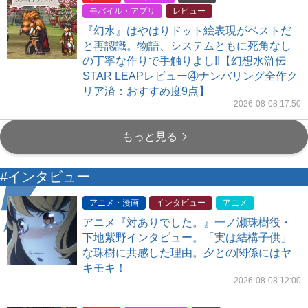
モバイル・アプリ
レビュー
『幻水』はやはりドット絵表現がベストだ
と再認識。物語、システムともに死角なし
の丁寧な作りで手触りよし!!【幻想水滸伝
STAR LEAPレビュー④ナンバリング全作ク
リア済：おすすめ度9点】
2026-08-08 17:50
もっと見る
#インタビュー
アニメ・漫画
インタビュー
アニメ
アニメ『対ありでした。』一ノ瀬珠樹役・
下地紫野インタビュー。「実は結構子供」
な珠樹に共感した理由。夕との関係にはヤ
キモキ！
2026-08-08 12:00