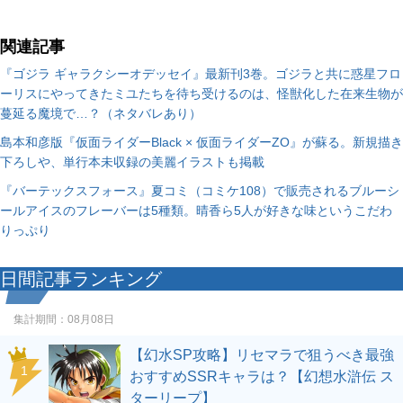
関連記事
『ゴジラ ギャラクシーオデッセイ』最新刊3巻。ゴジラと共に惑星フロ
ーリスにやってきたミユたちを待ち受けるのは、怪獣化した在来生物が
蔓延る魔境で…？（ネタバレあり）
島本和彦版『仮面ライダーBlack × 仮面ライダーZO』が蘇る。新規描き
下ろしや、単行本未収録の美麗イラストも掲載
『バーテックスフォース』夏コミ（コミケ108）で販売されるブルーシ
ールアイスのフレーバーは5種類。晴香ら5人が好きな味というこだわ
りっぷり
日間記事ランキング
集計期間：
08月08日
【幻水SP攻略】リセマラで狙うべき最強
1
おすすめSSRキャラは？【幻想水滸伝 ス
ターリープ】