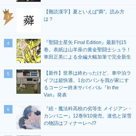
【難読漢字】夏といえば“蕣”。読み方
3
は？
『聖闘士星矢 Final Edition』最新刊15
4
巻。表紙は山羊座の黄金聖闘士シュラ！
車田正美による全編大幅加筆で完全新生
【新作】世界は終わったけど、車中泊ラ
5
イフは超快適。1台のバンを我が家にす
るコージー終末サバイバル『In the
Van』発表
『続・魔法科高校の劣等生 メイジアン・
6
カンパニー』12巻9/10発売。達也と深雪
の物語はフィナーレへ!?