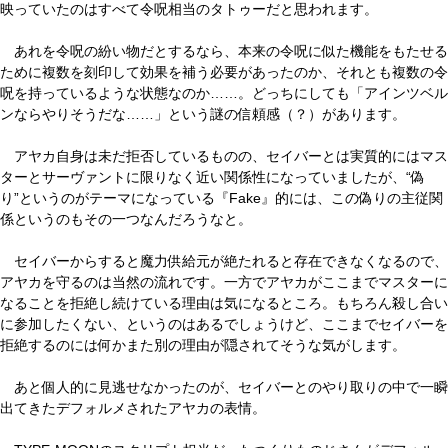
映っていたのはすべて令呪相当のタトゥーだと思われます。
あれを令呪の紛い物だとするなら、本来の令呪に似た機能をもたせる
ために複数を刻印して効果を補う必要があったのか、それとも複数の令
呪を持っているような状態なのか……。どっちにしても「アインツベル
ンならやりそうだな……」という謎の信頼感（？）があります。
アヤカ自身は未だ拒否しているものの、セイバーとは実質的にはマス
ターとサーヴァントに限りなく近い関係性になっていましたが、“偽
り”というのがテーマになっている『Fake』的には、この偽りの主従関
係というのもその一つなんだろうなと。
セイバーからすると魔力供給元が絶たれると存在できなくなるので、
アヤカを守るのは当然の流れです。一方でアヤカがここまでマスターに
なることを拒絶し続けている理由は気になるところ。もちろん殺し合い
に参加したくない、というのはあるでしょうけど、ここまでセイバーを
拒絶するのには何かまた別の理由が隠されてそうな気がします。
あと個人的に見逃せなかったのが、セイバーとのやり取りの中で一瞬
出てきたデフォルメされたアヤカの表情。