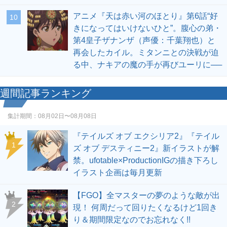
アニメ『天は赤い河のほとり』第6話“好
10
きになってはいけないひと”。腹心の弟・
第4皇子ザナンザ（声優：千葉翔也）と
再会したカイル。ミタンニとの決戦が迫
る中、ナキアの魔の手が再びユーリに──
週間記事ランキング
集計期間：
08月02日〜08月08日
『テイルズ オブ エクシリア2』『テイル
1
ズ オブ デスティニー2』新イラストが解
禁。ufotable×ProductionIGの描き下ろし
イラスト企画は毎月更新
【FGO】全マスターの夢のような敵が出
2
現！ 何周だって回りたくなるけど1回き
り＆期間限定なのでお忘れなく!!