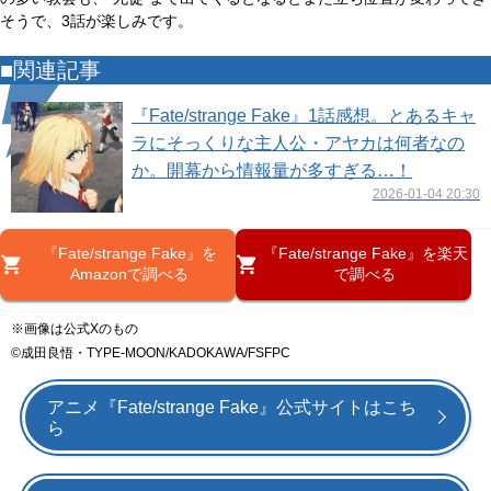
そうで、3話が楽しみです。
■関連記事
『Fate/strange Fake』1話感想。とあるキャ
ラにそっくりな主人公・アヤカは何者なの
か。開幕から情報量が多すぎる…！
2026-01-04 20:30
『Fate/strange Fake』を
『Fate/strange Fake』を楽天
Amazonで調べる
で調べる
※画像は公式Xのもの
©成田良悟・TYPE-MOON/KADOKAWA/FSFPC
アニメ『Fate/strange Fake』公式サイトはこち
ら