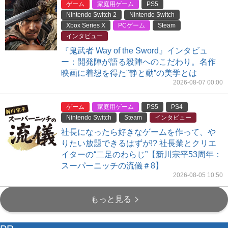
ゲーム
家庭用ゲーム
PS5
Nintendo Switch 2
Nintendo Switch
Xbox Series X
PCゲーム
Steam
インタビュー
『鬼武者 Way of the Sword』インタビュ
ー：開発陣が語る殺陣へのこだわり。名作
映画に着想を得た"静と動”の美学とは
2026-08-07 00:00
ゲーム
家庭用ゲーム
PS5
PS4
Nintendo Switch
Steam
インタビュー
社長になったら好きなゲームを作って、や
りたい放題できるはずが!? 社長業とクリエ
イターの“二足のわらじ”【新川宗平53周年：
スーパーニッチの流儀＃8】
2026-08-05 10:50
もっと見る