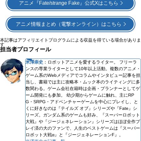
アニメ『Fate/strange Fake』公式Xはこちら
アニメ情報まとめ（電撃オンライン）はこちら
本記事はアフィリエイトプログラムによる収益を得ている場合がありま
す
担当者プロフィール
米澤崇史
：
ロボットアニメを愛するライター。 フリーラ
ンスの専業ライターとして10年以上活動。複数のアニメ・
ゲーム系のWebメディアでコラムやインタビュー記事を担
当し、書籍では主に攻略本・ムック本のライティングに多
数関わる。ゲーム会社在籍時は企画・プランナーとしてゲ
ーム開発にも参加。 幼少期からゲームに触れ、主にRP
G・SRPG・アドベンチャーゲームを中心にプレイし、と
くに好きなのは『テイルズ オブ』シリーズや『Fate』シ
リーズ。ガンダム系のゲームも好み、『スーパーロボット
大戦』や『ジージェネレーション』シリーズはほぼ全作プ
レイ済の大のファンで、人生のベストゲームは『スーパー
ロボット大戦α』と『ジージェネレーションF』。