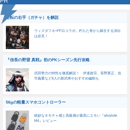
PR
逆転の右手（ガチャ）を解説
ウィズダフネ×FF11コラボ。朽ちた骨から蘇生する演出
は必見！
『信長の野望 真戦』初のPKシーズン先行攻略
武田勢力の特性を徹底解説！ 伊達政宗、長野業正、佐
竹義重など8人の新武将やおすすめ編制も
56gの軽量スマホコントローラー
絶妙なオモチャ感と高級感が最高にエモい『abxylute
M4』レビュー