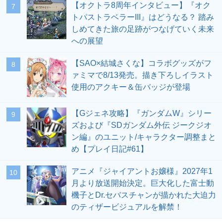
【オクトラ8周年インタビュー】『オク
7
トパストラベラーIII』はどうなる？ 踏み
しめてきた旅の足跡がつなげていく未来
への展望
【SAO×結城さくな】コラボグッズがフ
8
ァミマで8/13発売。描き下ろしイラスト
使用のアクキー＆缶バッジが登場
【Gジェネ攻略】『ガンダムW』シリー
9
ズおよび『SDガンダム外伝 ジークジオ
ン編』のユニット/キャラクター調整まと
め【プレイ日記#61】
アニメ『ジャイアントお嬢様』2027年1
10
月より放送開始決定。巨大化した富士動
機子とDr.セバスチャンが描かれた大迫力
のティザービジュアルを解禁！