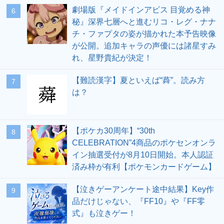
劇場版『メイドインアビス 目覚める神
6
秘』深界七層へと進むリコ・レグ・ナナ
チ・ファプタの姿が描かれた本予告映像
が公開。追加キャラの声優には諸星すみ
れ、星野貴紀が決定！
【難読漢字】夏といえば“蕣”。読み方
7
は？
【ポケカ30周年】“30th
8
CELEBRATION”4商品のポケセンオンラ
イン抽選受付が8月10日開始。本人認証
済み枠が有利【ポケモンカードゲーム】
【泣きゲーアンケート途中結果】Key作
9
品だけじゃない、『FF10』や『FF零
式』も泣きゲー！