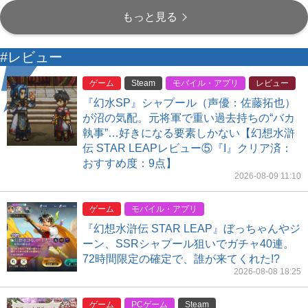
もっと見る
#レビュー
ゲーム
Steam
モバイル・アプリ
レビュー
『幻水SP』シャプール（声優：佐藤拓也）
が沼の気配。元将軍で重い過去持ちの“バカ
執事”…好きになる要素しかない【幻想水滸
伝 STAR LEAPレビュー⑤『I』クリア済：
おすすめ度：9点】
2026-08-09 11:10
ゲーム
モバイル・アプリ
『幻想水滸伝 STAR LEAP』ぼっちゃんやジ
ーン、SSRシャプール狙いでガチャ40連。
72時間限定の確定で、誰が来てくれた!?
2026-08-08 18:25
ゲーム
PCゲーム
Steam