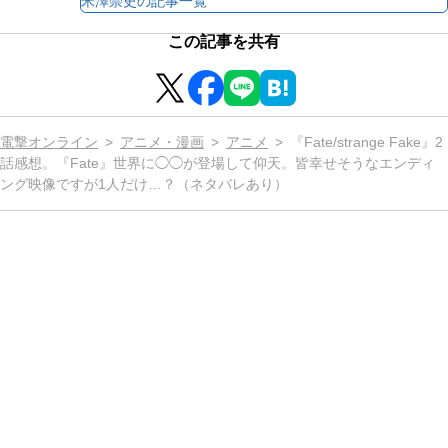
米澤崇史
の記事一覧
この記事を共有
電撃オンライン
アニメ・漫画
アニメ
『Fate/strange Fake』2
話感想。『Fate』世界に◯◯が登場して仰天。皆幸せそうなエンディ
ング映像ですが1人だけ…？（ネタバレあり）