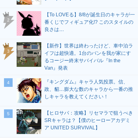
【To LOVEる】8/8が誕生日のキャラが一
2
番くじでフィギュア化!? このスタイルの
良さは…
【新作】世界は終わったけど、車中泊ラ
3
イフは超快適。1台のバンを我が家にす
るコージー終末サバイバル『In the
Van』発表
『キングダム』キャラ人気投票。信、
4
政、貂…膨大な数のキャラから一番の推
しキャラを教えてください！
【ヒロサバ：攻略】リセマラで狙うべき
5
SRキャラは？【僕のヒーローアカデミ
ア UNITED SURVIVAL】