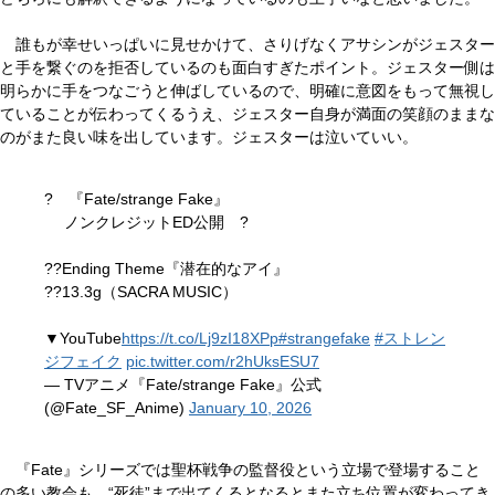
誰もが幸せいっぱいに見せかけて、さりげなくアサシンがジェスター
と手を繋ぐのを拒否しているのも面白すぎたポイント。ジェスター側は
明らかに手をつなごうと伸ばしているので、明確に意図をもって無視し
ていることが伝わってくるうえ、ジェスター自身が満面の笑顔のままな
のがまた良い味を出しています。ジェスターは泣いていい。
? 『Fate/strange Fake』
ノンクレジットED公開 ?
??Ending Theme『潜在的なアイ』
??13.3g（SACRA MUSIC）
▼YouTube
https://t.co/Lj9zI18XPp
#strangefake
#ストレン
ジフェイク
pic.twitter.com/r2hUksESU7
— TVアニメ『Fate/strange Fake』公式
(@Fate_SF_Anime)
January 10, 2026
『Fate』シリーズでは聖杯戦争の監督役という立場で登場すること
の多い教会も、“死徒”まで出てくるとなるとまた立ち位置が変わってき