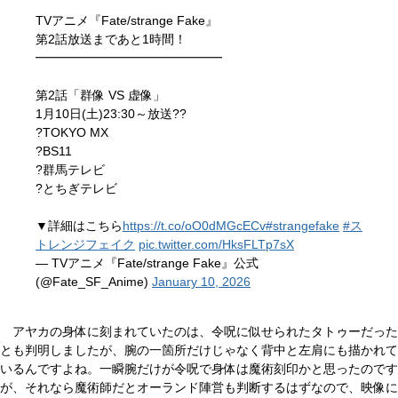
TVアニメ『Fate/strange Fake』
第2話放送まであと1時間！
━━━━━━━━━━━━━━━
第2話「群像 VS 虚像」
1月10日(土)23:30～放送??
?TOKYO MX
?BS11
?群馬テレビ
?とちぎテレビ
▼詳細はこちら
https://t.co/oO0dMGcECv
#strangefake
#ス
トレンジフェイク
pic.twitter.com/HksFLTp7sX
— TVアニメ『Fate/strange Fake』公式
(@Fate_SF_Anime)
January 10, 2026
アヤカの身体に刻まれていたのは、令呪に似せられたタトゥーだった
とも判明しましたが、腕の一箇所だけじゃなく背中と左肩にも描かれて
いるんですよね。一瞬腕だけが令呪で身体は魔術刻印かと思ったのです
が、それなら魔術師だとオーランド陣営も判断するはずなので、映像に