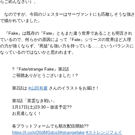
らごめんなさい）。
なのですが、今回のジェスターはサーヴァントにも匹敵しそうな強さ
で描かれていました。
『Fake』は既存の『Fate』ともまた違う世界であることも明言され
ているので、何らかの原因によって『Fate』シリーズの世界ほど人理
の力が強くならず、“死徒”も強い力を持っている……というバランスに
なっているのではないかと思われます。
?『Fate/strange Fake』第2話
ご視聴ありがとうございました！?
第2話は
#山田有慶
さんのイラストをお届け！
第3話「英霊なき戦い」
1月17日(土)23:30～放送予定??
お見逃しなく！
各プラットフォームでも順次配信開始??
https://t.co/oO0dMGdcs3
#strangefake
#ストレンジフェイ