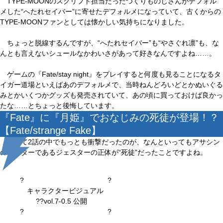
TYPE-MOONのスクリプト担当だったつくりものじさんがデフォル
メした“へたれセイバー”に寄せたデフォルメになっていて、古くからの
TYPE-MOONファンとしては懐かしい気持ちになりました。
ちょっと脱線するんですが、“へたれセイバー”も“やさぐれ凛”も、な
んとも言えないシュールなかわいさがあって好きなんですよね……。
ゲームの『Fate/stay night』をプレイすると何度も見ることになるタ
イガー道場といえばあのデフォルメで、当時ねんどろいどとかぬいぐる
みとかいくつかグッズも発売されていて、あの頃に買っておけば良かっ
たな……とちょっと後悔しています。
『Fate』に『月姫』でおなじみの死徒が登場！？
【Fate/strange Fake】
そして2話の中でもっとも衝撃だったのが、なんといってもアサシン
のマスターであるジェスターの正体が“死徒”だったことですよね。
? ?
キャラクタービジュアル
??vol.7-0.5 公開
? ?