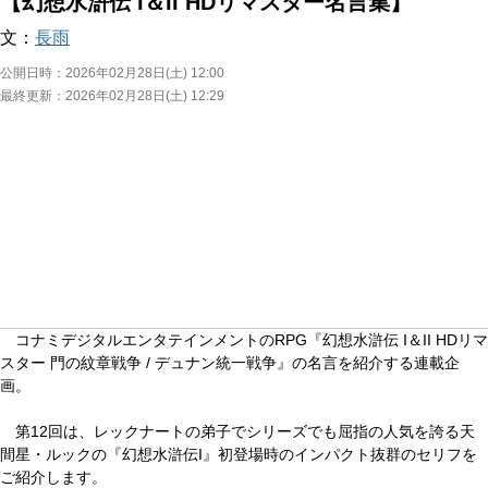
【幻想水滸伝 I＆II HDリマスター名言集】
文：
長雨
公開日時：
2026年02月28日(土) 12:00
最終更新：
2026年02月28日(土) 12:29
コナミデジタルエンタテインメントのRPG『幻想水滸伝 I＆II HDリマ
スター 門の紋章戦争 / デュナン統一戦争』の名言を紹介する連載企
画。
第12回は、レックナートの弟子でシリーズでも屈指の人気を誇る天
間星・ルックの『幻想水滸伝I』初登場時のインパクト抜群のセリフを
ご紹介します。