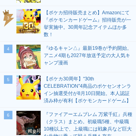
【ポケカ招待販売まとめ】Amazonにて
3
『ポケモンカードゲーム』招待販売が一
挙実施中。30周年記念アイテムほか多
数！
『ゆるキャン△』最新19巻が予約開始。
4
アニメ4期も2027年放送予定の大人気キ
ャンプ漫画
【ポケカ30周年】“30th
5
CELEBRATION”4商品のポケセンオンラ
イン抽選受付が8月10日開始。本人認証
済み枠が有利【ポケモンカードゲーム】
『ファイアーエムブレム 万紫千紅』兵種
6
（クラス）まとめ。初級職5種、中級職
10種以上で、上級職には戦象兵など巨大