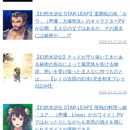
【幻想水滸伝 STAR LEAP】里開拓の祖「ホ
ウ」（声優：大塚明夫）のキャラクターPV
が公開。主人公の父ではあるが、その過去
には秘密が……!?
2026-02-17 20:45
【幻想水滸伝】テッドが守り抜いてきたあ
る秘密の告白によって風雲急を告げる物
語。想いを受け取った主人公に待つものと
は……【レトロ吉田の幻水I 完全初見プレイ
日記#4】
2026-02-21 12:00
【幻想水滸伝 STAR LEAP】情熱の料理っ娘
「ユア」（声優：Liyuu）がカワイイ！ PV
ではおっとりしながらも意思の強さを感じ
られるボイスが堪能できる