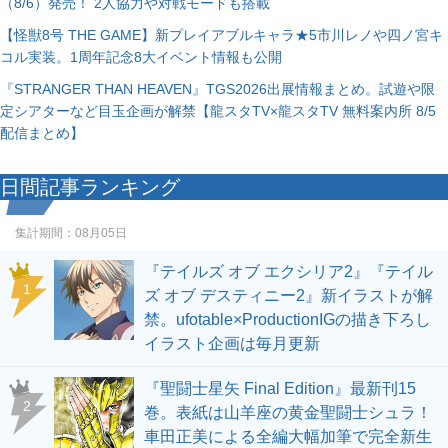
（8/6）発売！ 2人協力や対戦モードも搭載
【怪獣8号 THE GAME】新プレイアブルキャラ★5市川レノや四ノ宮キ
コル実装。1周年記念8大イベント情報も公開
『STRANGER THAN HEAVEN』TGS2026出展情報まとめ。試遊や限
定シアターなど目玉企画が解禁【龍スタTV×龍スタTV 無料案内所 8/5
配信まとめ】
日間記事ランキング
集計期間：
08月05日
『テイルズ オブ エクシリア2』『テイル
1
ズ オブ デスティニー2』新イラストが解
禁。ufotable×ProductionIGの描き下ろし
イラスト企画は毎月更新
『聖闘士星矢 Final Edition』最新刊15
2
巻。表紙は山羊座の黄金聖闘士シュラ！
車田正美による全編大幅加筆で完全新生