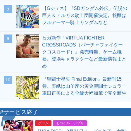
【Gジェネ】『SDガンダム外伝』伝説の
8
巨人＆アルガス騎士団開催決定。報酬は
フルアーマー騎士ガンダムなど
セガ新作『VIRTUA FIGHTER
9
CROSSROADS（バーチャファイター
クロスロード）』発売時期、ゲーム概
要、登場キャラクターなど最新情報まと
め
『聖闘士星矢 Final Edition』最新刊15
10
巻。表紙は山羊座の黄金聖闘士シュラ！
車田正美による全編大幅加筆で完全新生
#サービス終了
ゲーム
モバイル・アプリ