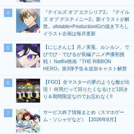
『テイルズ オブ エクシリア2』『テイル
4
ズ オブ デスティニー2』新イラストが解
禁。ufotable×ProductionIGの描き下ろし
イラスト企画は毎月更新
【にじさんじ】月ノ美兎、ルンルン、で
5
びでび・でびるが長編アニメ声優初挑
戦！ Netflix映画『THE RIBBON
HERO』第3弾予告＆追加キャスト解禁
【FGO】全マスターの夢のような敵が出
6
現！ 何周だって回りたくなるけど1回き
り＆期間限定なのでお忘れなく!!
サービス終了情報まとめ（スマホゲー
7
ム・ソシャゲなど）【2026年8月】