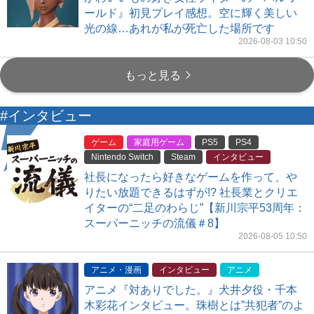
ールド』初見プレイ感想。空に輝く美しい
光の線…あれが私が死亡した場所です
2026-08-03 10:50
もっと見る
#インタビュー
ゲーム
家庭用ゲーム
PS5
PS4
Nintendo Switch
Steam
インタビュー
社長になったら好きなゲームを作って、や
りたい放題できるはずが!? 社長業とクリエ
イターの“二足のわらじ”【新川宗平53周年：
スーパーニッチの流儀＃8】
2026-08-05 10:50
アニメ・漫画
インタビュー
アニメ
アニメ『対ありでした。』犬井夕役・千本
木彩花インタビュー。珠樹とは”共犯者”のよ