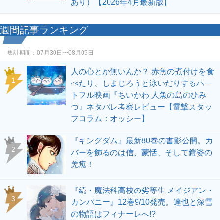
あり）【2026年4月最新版】
週間記事ランキング
集計期間：
07月30日〜08月05日
人の心とか無いんか？ 赤魚の煮付けを食
1
べたり、しまじろうと泳いだりするハー
トフル映画『ちいかわ 人魚の島のひみ
つ』ネタバレ考察レビュー【電撃スタッ
フコラム：オッシー】
『キングダム』最新80巻の書影公開。カ
2
バーを飾るのは信、蒙恬、そして鎧姿の
羌瘣！
『続・魔法科高校の劣等生 メイジアン・
3
カンパニー』12巻9/10発売。達也と深雪
の物語はフィナーレへ!?