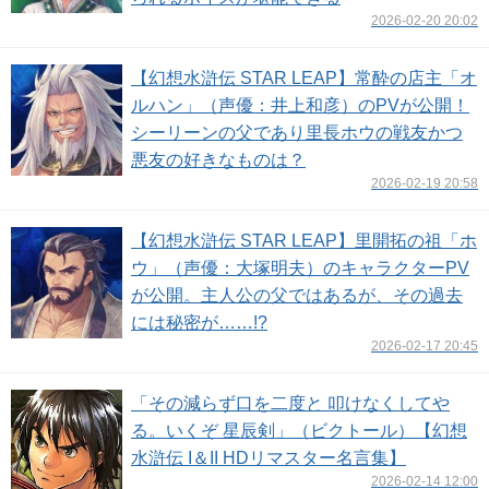
2026-02-20 20:02
【幻想水滸伝 STAR LEAP】常酔の店主「オ
ルハン」（声優：井上和彦）のPVが公開！
シーリーンの父であり里長ホウの戦友かつ
悪友の好きなものは？
2026-02-19 20:58
【幻想水滸伝 STAR LEAP】里開拓の祖「ホ
ウ」（声優：大塚明夫）のキャラクターPV
が公開。主人公の父ではあるが、その過去
には秘密が……!?
2026-02-17 20:45
「その減らず口を二度と 叩けなくしてや
る。いくぞ 星辰剣」（ビクトール）【幻想
水滸伝 I＆II HDリマスター名言集】
2026-02-14 12:00