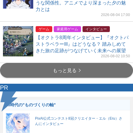
うな関係性。アニメでより深まった夕の魅
力とは
2026-08-04 17:00
ゲーム
家庭用ゲーム
インタビュー
【オクトラ8周年インタビュー】『オクトパ
ストラベラーIII』はどうなる？ 踏みしめて
きた旅の足跡がつなげていく未来への展望
2026-08-02 10:50
もっと見る
PR
AI時代の"ものづくりの軸"
PixAI公式コンテスト8冠クリエイター・エル（Eru）さ
んにインタビュー