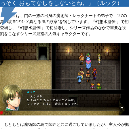
っそく おもてなしをしないとね。」（ルック）
ルックは、門の一族の出身の魔術師・レックナートの弟子で、“27の
真の紋章”の1つ“真なる風の紋章”を宿しています。『幻想水滸伝I』で初
登場し、『幻想水滸伝I』で初登場し、シリーズ作品のなかで重要な役
割をこなすシリーズ屈指の人気キャラクターです。
もともとは魔術師の島で師匠と共に過ごしていましたが、主人公が拠