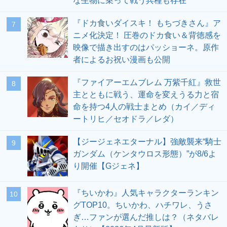
な生物に乗って戦う兵種も存在
『ドカ食いダイスキ！ もちづきさん』ア
7
ニメ化決定！ 圧巻のドカ食い＆背徳感を
映像で描き出すのはパッショーネ。原作
者によるお祝い漫画も公開
『ファイアーエムブレム 万紫千紅』救世
8
主とともに戦う、運命を変えうる力と宿
命を持つ4人の戦士まとめ（カイ／ディ
ートリヒ／セオドラ／レダ）
【ジージェネエターナル】強敵襲来“騎士
9
ガンダム（ケンタウロス形態）”が8/6よ
り開催【Gジェネ】
『ちいかわ』人気キャラクターランキン
10
グTOP10。ちいかわ、ハチワレ、うさ
ぎ…ファンが選んだ推しは？（ネタバレ