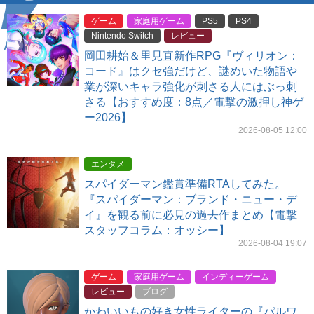
ゲーム
家庭用ゲーム
PS5
PS4
Nintendo Switch
レビュー
岡田耕始＆里見直新作RPG『ヴィリオン：
コード』はクセ強だけど、謎めいた物語や
業が深いキャラ強化が刺さる人にはぶっ刺
さる【おすすめ度：8点／電撃の激押し神ゲ
ー2026】
2026-08-05 12:00
エンタメ
スパイダーマン鑑賞準備RTAしてみた。
『スパイダーマン：ブランド・ニュー・デ
イ』を観る前に必見の過去作まとめ【電撃
スタッフコラム：オッシー】
2026-08-04 19:07
ゲーム
家庭用ゲーム
インディーゲーム
レビュー
ブログ
かわいいもの好き女性ライターの『パルワ