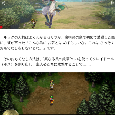
ルックの人柄はよくわかるセリフが、魔術師の島で初めて遭遇した際
に、彼が言った「こんな島に お客とは めずらしいな。これは さっそく
おもてなしをしないとね。」です。
そのおもてなし方法は、“真なる風の紋章”の力を使ってクレイドール
（ボス）を創り出し、主人公たちに攻撃することで……。