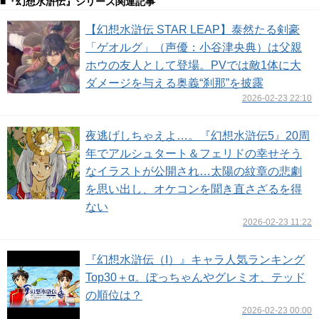
■『幻想水滸伝』シリーズ関連記事
【幻想水滸伝 STAR LEAP】泰然たる剣豪
「ゲオルグ」（声優：小谷津央典）は父親
ホウの友人として登場。PVでは敵1体に大
ダメージを与える奥義“刹那”を披露
2026-02-23 22:10
夜逃げしちゃえよ…。『幻想水滸伝5』20周
年でアルシュタート＆フェリドの幸せそう
なイラストが公開され…太陽の紋章の悲劇
を思い出し、オケコンを聞き直さざるを得
ない
2026-02-23 11:22
『幻想水滸伝（I）』キャラ人気ランキング
Top30＋α。ぼっちゃんやグレミオ、テッド
の順位は？
2026-02-23 00:00