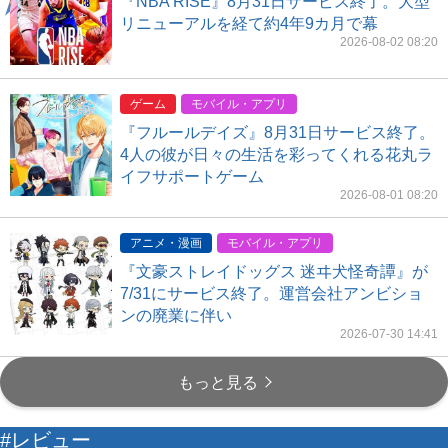
『NBA RISE』8月31日サービス終了。大型
リニューアルを経て約4年9カ月で幕
2026-08-02 08:20
ゲーム
モバイル・アプリ
『フルールデイズ』8月31日サービス終了。
4人の彼が日々の生活を彩ってくれる花丸ラ
イフサポートゲーム
2026-08-01 08:20
アニメ・漫画
モバイル・アプリ
『文豪ストレイドッグス 迷ヰ犬怪奇譚』が
7/31にサービス終了。運営会社アンビショ
ンの廃業に伴い
2026-07-30 14:41
もっと見る
#レビュー