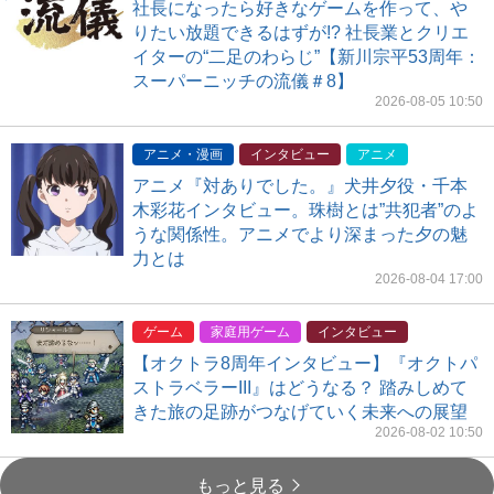
社長になったら好きなゲームを作って、や
りたい放題できるはずが!? 社長業とクリエ
イターの“二足のわらじ”【新川宗平53周年：
スーパーニッチの流儀＃8】
2026-08-05 10:50
アニメ・漫画
インタビュー
アニメ
アニメ『対ありでした。』犬井夕役・千本
木彩花インタビュー。珠樹とは”共犯者”のよ
うな関係性。アニメでより深まった夕の魅
力とは
2026-08-04 17:00
ゲーム
家庭用ゲーム
インタビュー
【オクトラ8周年インタビュー】『オクトパ
ストラベラーIII』はどうなる？ 踏みしめて
きた旅の足跡がつなげていく未来への展望
2026-08-02 10:50
もっと見る