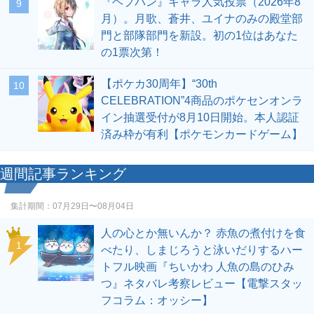
『ヘブバン』キャラ人気投票（2026年8
9
月）。月歌、蒼井、ユイナのみの殿堂部
門と部隊部門を新設。初の1位はあなた
の1票次第！
【ポケカ30周年】“30th
10
CELEBRATION”4商品のポケセンオンラ
イン抽選受付が8月10日開始。本人認証
済み枠が有利【ポケモンカードゲーム】
週間記事ランキング
集計期間：
07月29日〜08月04日
人の心とか無いんか？ 赤魚の煮付けを食
1
べたり、しまじろうと泳いだりするハー
トフル映画『ちいかわ 人魚の島のひみ
つ』ネタバレ考察レビュー【電撃スタッ
フコラム：オッシー】