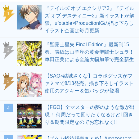
『テイルズ オブ エクシリア2』『テイル
1
ズ オブ デスティニー2』新イラストが解
禁。ufotable×ProductionIGの描き下ろし
イラスト企画は毎月更新
『聖闘士星矢 Final Edition』最新刊15
2
巻。表紙は山羊座の黄金聖闘士シュラ！
車田正美による全編大幅加筆で完全新生
【SAO×結城さくな】コラボグッズがフ
3
ァミマで8/13発売。描き下ろしイラスト
使用のアクキー＆缶バッジが登場
【FGO】全マスターの夢のような敵が出
4
現！ 何周だって回りたくなるけど1回き
り＆期間限定なのでお忘れなく!!
【ポケカ招待販売まとめ】Amazonにて