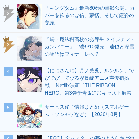
『キングダム』最新80巻の書影公開。カ
2
バーを飾るのは信、蒙恬、そして鎧姿の
羌瘣！
『続・魔法科高校の劣等生 メイジアン・
3
カンパニー』12巻9/10発売。達也と深雪
の物語はフィナーレへ!?
【にじさんじ】月ノ美兎、ルンルン、で
4
びでび・でびるが長編アニメ声優初挑
戦！ Netflix映画『THE RIBBON
HERO』第3弾予告＆追加キャスト解禁
サービス終了情報まとめ（スマホゲー
5
ム・ソシャゲなど）【2026年8月】
【FGO】全マスターの夢のような敵が出