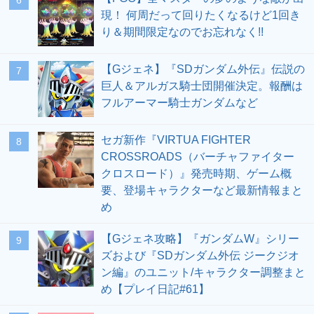
6
現！ 何周だって回りたくなるけど1回き
り＆期間限定なのでお忘れなく!!
【Gジェネ】『SDガンダム外伝』伝説の
7
巨人＆アルガス騎士団開催決定。報酬は
フルアーマー騎士ガンダムなど
セガ新作『VIRTUA FIGHTER
8
CROSSROADS（バーチャファイター
クロスロード）』発売時期、ゲーム概
要、登場キャラクターなど最新情報まと
め
【Gジェネ攻略】『ガンダムW』シリー
9
ズおよび『SDガンダム外伝 ジークジオ
ン編』のユニット/キャラクター調整まと
め【プレイ日記#61】