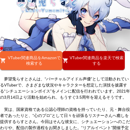
VTuber関連商品をAmazonで
VTuber関連商品を楽天で検索
検索する
する
夢望兎らすとさんは、“バーチャルアイドル声優”として活動されてい
るVTuberで、さまざまな状況やキャラクターを想定した演技を披露す
る“シチュエーションボイス”をメインに配信を行われています。2021年
の3月14日より活動を始められ、もうすぐ3.5周年を迎えるそうです。
実は、国家資格である公認心理師の資格を持っていたり、元・舞台役
者であったりと、“心のプロ”として日々を頑張るリスナーさんへ癒しを
提供するらすとさん。今回はそんな彼女に、シチュエーションへのこだ
わりや、配信の製作過程をお聞きしました。“リアルイベント”開催予定