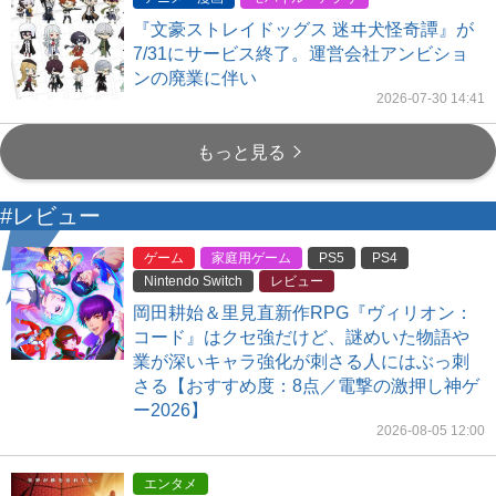
『文豪ストレイドッグス 迷ヰ犬怪奇譚』が
7/31にサービス終了。運営会社アンビショ
ンの廃業に伴い
2026-07-30 14:41
もっと見る
#レビュー
ゲーム
家庭用ゲーム
PS5
PS4
Nintendo Switch
レビュー
岡田耕始＆里見直新作RPG『ヴィリオン：
コード』はクセ強だけど、謎めいた物語や
業が深いキャラ強化が刺さる人にはぶっ刺
さる【おすすめ度：8点／電撃の激押し神ゲ
ー2026】
2026-08-05 12:00
エンタメ