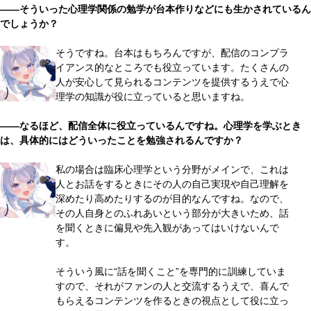
――そういった心理学関係の勉学が台本作りなどにも生かされているん
でしょうか？
そうですね。台本はもちろんですが、配信のコンプラ
イアンス的なところでも役立っています。たくさんの
人が安心して見られるコンテンツを提供するうえで心
理学の知識が役に立っていると思いますね。
――なるほど、配信全体に役立っているんですね。心理学を学ぶとき
は、具体的にはどういったことを勉強されるんですか？
私の場合は臨床心理学という分野がメインで、これは
人とお話をするときにその人の自己実現や自己理解を
深めたり高めたりするのが目的なんですね。なので、
その人自身とのふれあいという部分が大きいため、話
を聞くときに偏見や先入観があってはいけないんで
す。
そういう風に“話を聞くこと”を専門的に訓練していま
すので、それがファンの人と交流するうえで、喜んで
もらえるコンテンツを作るときの視点として役に立っ