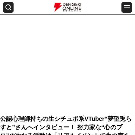
公認心理師持ちの生シチュボ系VTuber“夢望兎ら
すと”さんへインタビュー！ 努力家な“心のプ