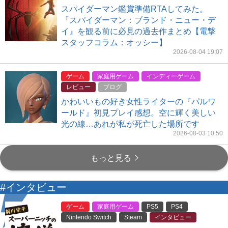
スパイダーマン鑑賞準備RTAしてみた。
『スパイダーマン：ブランド・ニュー・デ
イ』を観る前に必見の過去作まとめ【電撃
スタッフコラム：オッシー】
2026-08-04 19:07
ゲーム
家庭用ゲーム
インディーゲーム
レビュー
ブログ
かわいいもの好き女性ライターの『パルワ
ールド』初見プレイ感想。空に輝く美しい
光の線…あれが私が死亡した場所です
2026-08-03 10:50
もっと見る
#インタビュー
ゲーム
家庭用ゲーム
PS5
PS4
Nintendo Switch
Steam
インタビュー