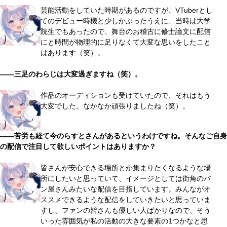
芸能活動をしていた時期があるのですが、VTuberとし
てのデビュー時機と少しかぶったうえに、当時は大学
院生でもあったので、舞台のお稽古に修士論文に配信
にと時間が物理的に足りなくて大変な思いをしたこと
はあります（笑）。
――三足のわらじは大変過ぎますね（笑）。
作品のオーディションも受けていたので、それはもう
大変でした。なかなか頑張りましたね（笑）。
――苦労も経て今のらすとさんがあるというわけですね。そんなご自身
の配信で注目して欲しいポイントはありますか？
皆さんが安心できる場所とか集まりたくなるような場
所にしたいと思っていて、イメージとしては街角のパ
ン屋さんみたいな配信を目指しています。みんながオ
ススメできるような配信をしていきたいと思っていま
すし、ファンの皆さんも優しい人ばかりなので、そう
いった雰囲気が私の活動の大きな要素の1つかなと思