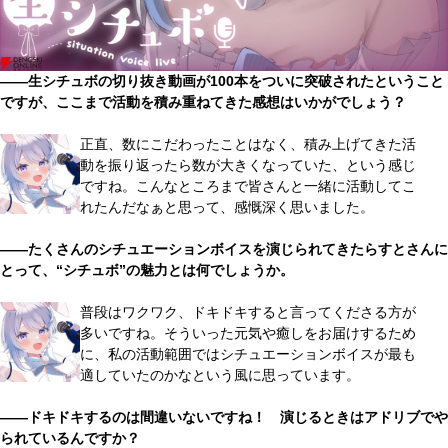
――生シチュボの切り抜き動画が100本をついに突破されたということ
ですが、ここまで活動を積み重ねてきた感想はいかがでしょう？
正直、数にこだわったことはなく、積み上げてきた活
動を振り返ったら数が大きくなっていた、という感じ
ですね。こんなところまで皆さんと一緒に活動してこ
れたんだなぁと思って、感慨深く思いました。
――たくさんのシチュエーションボイスを演じられてきたらすとさんに
とって、“シチュボ”の魅力とは何でしょうか。
普段はワクワク、ドキドキすると言ってくださる方が
多いですね。そういった元気や癒しをお届けするため
に、私の活動範囲ではシチュエーションボイスが最も
適していたのかなという風に思っています。
――ドキドキするのは間違いないですね！ 演じるときはアドリブでや
られているんですか？