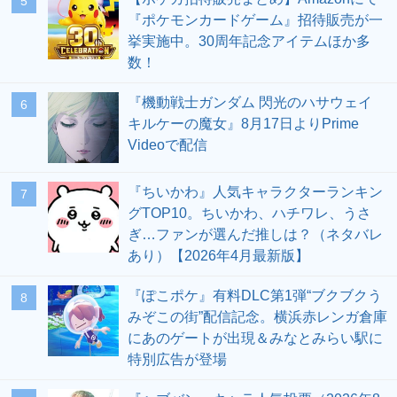
5
『ポケモンカードゲーム』招待販売が一
挙実施中。30周年記念アイテムほか多
数！
『機動戦士ガンダム 閃光のハサウェイ
6
キルケーの魔女』8月17日よりPrime
Videoで配信
『ちいかわ』人気キャラクターランキン
7
グTOP10。ちいかわ、ハチワレ、うさ
ぎ…ファンが選んだ推しは？（ネタバレ
あり）【2026年4月最新版】
『ぽこポケ』有料DLC第1弾“ブクブクう
8
みぞこの街”配信記念。横浜赤レンガ倉庫
にあのゲートが出現＆みなとみらい駅に
特別広告が登場