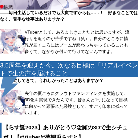
――毎日生活しているだけでも大変ですからね……！ 好きなことでは
なく、苦手な物事はありますか？
VTuberとして、あるまじきことだとは思いますが、流
行りを追うのが苦手ですね（笑）。自分のところに情
報が届くころにはブームが終わっちゃっていることも
多くて、なかなか付いて行けてないんですよ。
3.5周年を迎えた今。次なる目標は「リアルイベン
トで生の声を届けること」
――活動してきて、うれしかったことはありますか？
去年の夏ごろにクラウドファンディングを実施して、
3D化を実現できたんです。皆さんと1つになって目標
に向かって頑張れた経験として、すごく印象に残って
います。
【らす誕2023】ありがとう♡念願の3Dで生シチュ
ボ！【#Vtuber/#夢望兎らすと】