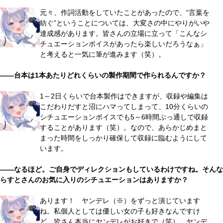
元々、作詞活動をしていたことがあったので、“言葉を
紡ぐ”ということについては、大変さの中にやりがいや
達成感があります。皆さんの立場に立って「こんなシ
チュエーションボイスがあったら楽しいだろうなぁ」
と考えると一気に筆が進みます（笑）。
――台本は1本あたりどれくらいの製作期間で作られるんですか？
1～2日くらいで台本製作はできますが、収録や編集は
こだわりだすと沼にハマってしまって、10分くらいの
シチュエーションボイスでも5～6時間ぶっ通しで収録
することがあります（笑）。なので、あらかじめまと
まった時間をしっかり確保して収録に臨むようにして
います。
――なるほど。ご自身でディレクションもしているわけですね。そんな
らすとさんのお気に入りのシチュエーションはありますか？
あります！ ヤンデレ（※）をずっと演じています
ね。私個人としては優しい女の子も好きなんですけ
ど、皆さん本当にヤンデレがお好きで（笑）。ヤンデ