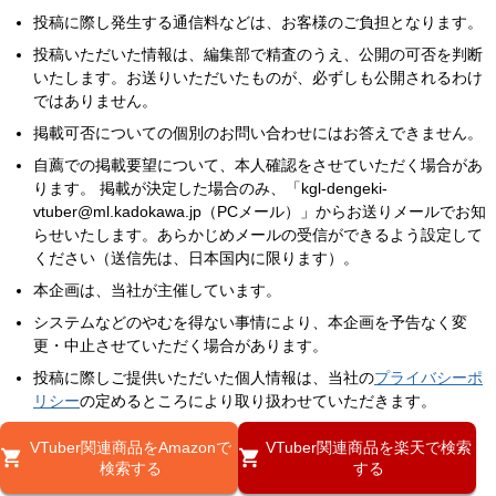
投稿に際し発生する通信料などは、お客様のご負担となります。
投稿いただいた情報は、編集部で精査のうえ、公開の可否を判断
いたします。お送りいただいたものが、必ずしも公開されるわけ
ではありません。
掲載可否についての個別のお問い合わせにはお答えできません。
自薦での掲載要望について、本人確認をさせていただく場合があ
ります。 掲載が決定した場合のみ、「kgl-dengeki-
vtuber@ml.kadokawa.jp（PCメール）」からお送りメールでお知
らせいたします。あらかじめメールの受信ができるよう設定して
ください（送信先は、日本国内に限ります）。
本企画は、当社が主催しています。
システムなどのやむを得ない事情により、本企画を予告なく変
更・中止させていただく場合があります。
投稿に際しご提供いただいた個人情報は、当社の
プライバシーポ
リシー
の定めるところにより取り扱わせていただきます。
VTuber関連商品をAmazonで
VTuber関連商品を楽天で検索
検索する
する