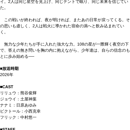
イ。2人は同じ星空を⾒上げ、同じテントで眠り、同じ未来を信じてい
た。
この戦いが終われば、夜が明ければ、またあの日常が戻ってくる。そ
の思いも虚しく、2人は戦火に導かれた宿命の渦へと飲み込まれてい
く。
無力な少年たちが手に入れた強⼤な力。108の星が⼀際輝く夜空の下
で、答えの無き問いを胸の内に抱えながら、少年達は、自らの信念のも
とに歩み始める──
■放送時期
2026年
■CAST
リリュウ：熊谷俊輝
ジョウイ：土屋神葉
ナナミ：日原あゆみ
ビクトール：小西克幸
フリック：中村悠⼀
■STAFF