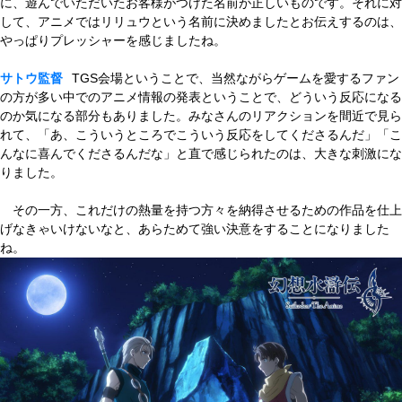
に、遊んでいただいたお客様がつけた名前が正しいものです。それに対
して、アニメではリリュウという名前に決めましたとお伝えするのは、
やっぱりプレッシャーを感じましたね。
サトウ監督
TGS会場ということで、当然ながらゲームを愛するファン
の方が多い中でのアニメ情報の発表ということで、どういう反応になる
のか気になる部分もありました。みなさんのリアクションを間近で見ら
れて、「あ、こういうところでこういう反応をしてくださるんだ」「こ
んなに喜んでくださるんだな」と直で感じられたのは、大きな刺激にな
りました。
その一方、これだけの熱量を持つ方々を納得させるための作品を仕上
げなきゃいけないなと、あらためて強い決意をすることになりました
ね。