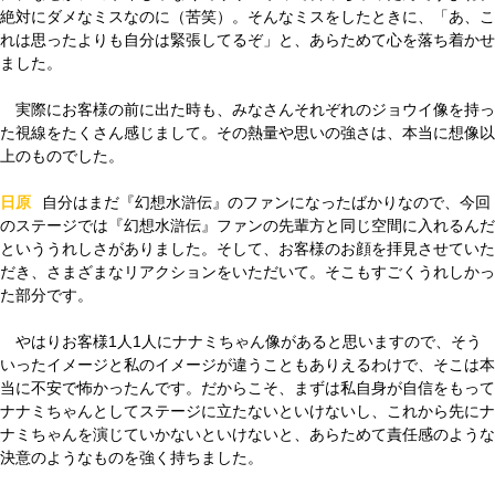
絶対にダメなミスなのに（苦笑）。そんなミスをしたときに、「あ、こ
れは思ったよりも自分は緊張してるぞ」と、あらためて心を落ち着かせ
ました。
実際にお客様の前に出た時も、みなさんそれぞれのジョウイ像を持っ
た視線をたくさん感じまして。その熱量や思いの強さは、本当に想像以
上のものでした。
日原
自分はまだ『幻想水滸伝』のファンになったばかりなので、今回
のステージでは『幻想水滸伝』ファンの先輩方と同じ空間に入れるんだ
といううれしさがありました。そして、お客様のお顔を拝見させていた
だき、さまざまなリアクションをいただいて。そこもすごくうれしかっ
た部分です。
やはりお客様1人1人にナナミちゃん像があると思いますので、そう
いったイメージと私のイメージが違うこともありえるわけで、そこは本
当に不安で怖かったんです。だからこそ、まずは私自身が自信をもって
ナナミちゃんとしてステージに立たないといけないし、これから先にナ
ナミちゃんを演じていかないといけないと、あらためて責任感のような
決意のようなものを強く持ちました。