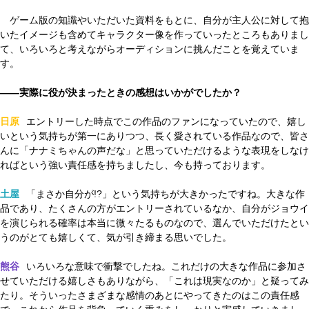
ゲーム版の知識やいただいた資料をもとに、自分が主人公に対して抱
いたイメージも含めてキャラクター像を作っていったところもありまし
て、いろいろと考えながらオーディションに挑んだことを覚えていま
す。
——実際に役が決まったときの感想はいかがでしたか？
日原
エントリーした時点でこの作品のファンになっていたので、嬉し
いという気持ちが第一にありつつ、長く愛されている作品なので、皆さ
んに「ナナミちゃんの声だな」と思っていただけるような表現をしなけ
ればという強い責任感を持ちましたし、今も持っております。
土屋
「まさか自分が!?」という気持ちが大きかったですね。大きな作
品であり、たくさんの方がエントリーされているなか、自分がジョウイ
を演じられる確率は本当に微々たるものなので、選んでいただけたとい
うのがとても嬉しくて、気が引き締まる思いでした。
熊谷
いろいろな意味で衝撃でしたね。これだけの大きな作品に参加さ
せていただける嬉しさもありながら、「これは現実なのか」と疑ってみ
たり。そういったさまざまな感情のあとにやってきたのはこの責任感