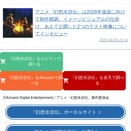
アニメ『幻想水滸伝』は2026年放送に向け
て制作順調。イメージビジュアルの仕掛
け、あえて公開した2つのテスト映像につい
てインタビュー
2025-08-05 20:14
『幻想水滸伝』をエビテンで
調べる
『幻想水滸伝』をAmazonで調
『幻想水滸伝』を楽天で調べ
べる
る
ⒸKonami Digital Entertainment／アニメ「幻想⽔滸伝」製作委員会
『幻想⽔滸伝』ポータルサイト