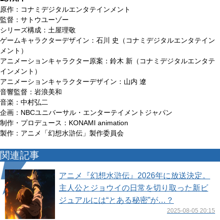
原作：コナミデジタルエンタテインメント
監督：サトウユーゾー
シリーズ構成：土屋理敬
ゲームキャラクターデザイン：石川 史（コナミデジタルエンタテイン
メント）
アニメーションキャラクター原案：鈴木 新（コナミデジタルエンタテ
インメント）
アニメーションキャラクターデザイン：山内 遼
音響監督：岩浪美和
音楽：中村弘⼆
企画：NBCユニバーサル・エンターテイメントジャパン
制作・プロデュース：KONAMI animation
製作：アニメ「幻想⽔滸伝」製作委員会
関連記事
アニメ『幻想水滸伝』2026年に放送決定。
主人公とジョウイの日常を切り取った新ビ
ジュアルには“とある秘密”が…？
2025-08-05 20:15