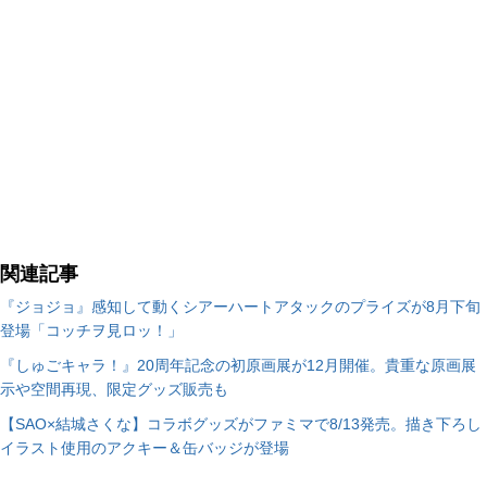
年以上で、教育学部国文学科で培った文学知識、ミステリ
クラブで得た推理・考察スキルを持つ。記憶力に難はある
が、同じ物語を毎回新鮮に楽しめるというメリットもあ
る。【好きなゲーム（の一部）】仙窟活龍大戦カオスシー
ド（風水回廊記も可）／エストポリス伝記2／FFは3と5と
2が好き（11と14以外履修）／ドラクエは3と8と11が好き
／イースは6と9が好き／軌跡は空2が好き／幻想水滸伝は
2と5が好き／ペルソナは4が好き／スパロボはF完結編とα
外伝とXが好き／好きな魔装機神は1とF／サガは全部好
き。特にサガ2秘宝伝説とサガエメが好き／ダンガンロン
パは2が好き／テイルズはヴェスペリアとアビスとエター
ニアとアライズが好き／好きなポップンミュージックはC
関連記事
S版10と12／カエルの為に鐘は鳴る／天地創造／剣乃ゆき
『ジョジョ』感知して動くシアーハートアタックのプライズが8月下旬
ひろ作品（特にYU-NO）／有栖零児＆シャオムウ／オク
登場「コッチヲ見ロッ！」
トパストラベラー／悠久幻想曲（ウィズハ、エタメロ、デ
バイスレインもよい）／シャイニングフォース3／ファン
『しゅごキャラ！』20周年記念の初原画展が12月開催。貴重な原画展
タシースター千年紀の終りに／グローランサーは1と4と6
示や空間再現、限定グッズ販売も
が好き／サモンナイトは2と6が好き【生き方に影響を受け
た小説（の一部）】卵王子カイルロッドの苦難（冴木忍）
【SAO×結城さくな】コラボグッズがファミマで8/13発売。描き下ろし
／ティラノ 剣狼伝説魔空界編（園田英樹）／異次元騎士
イラスト使用のアクキー＆缶バッジが登場
カズマ（王領寺静）／まんが家マリナ（藤本ひとみ）
...続