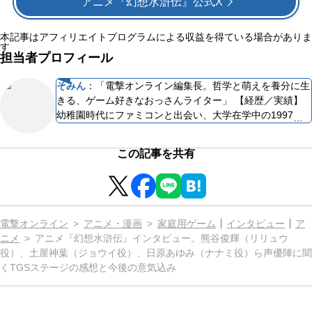
アニメ『幻想水滸伝』公式X
本記事はアフィリエイトプログラムによる収益を得ている場合がありま
す
担当者プロフィール
そみん
：
「電撃オンライン編集長。哲学と萌えを養分に生
きる、ゲーム好きなおっさんライター」 【経歴／実績】
幼稚園時代にファミコンと出会い、大学在学中の1997年
に雑誌「電撃セガEX（のちの電撃セガサターン）」でラ
イターとしての活動を開始。セガ系雑誌で、電撃サクラ
この記事を共有
隊、『ルナ2』『グランディア2』『シェンムー』などの記
事を担当。書籍『イース大全集』『グローランサーIVキャ
ラクター＆シナリオコレクション』『日本ファルコム30周
年公式記念本 Falcom Chronicle』などを制作。大学は8年
目で一応卒業。卒業論文は「広津和郎の性格破産者論」。
電撃オンライン
アニメ・漫画
家庭用ゲーム
インタビュー
ア
【得意ジャンル・ゲーム歴・知識】“ボーイミーツガー
ニメ
アニメ『幻想水滸伝』インタビュー。熊谷俊輝（リリュウ
ル”のやさしいRPGが好き。日本ファルコム作品も大好物
役）、土屋神葉（ジョウイ役）、⽇原あゆみ（ナナミ役）ら声優陣に聞
で、特に『英雄伝説V 海の檻歌』『ツヴァイ2』を好む。
くTGSステージの感想と今後の意気込み
オープンワールドRPGよりも、いわゆるJRPGが好きで、
自由度の高さよりも完成された物語を受動的に楽しみ、そ
こから解釈や妄想を膨らませることを好む。ゲーム歴は40