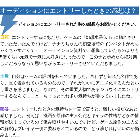
オーディションにエントリーしたときの感想は？
——オーディションにエントリーされた時の感想をお聞かせください。
日原
エントリーするにあたり、ゲームの『幻想水滸伝II』に触れさせ
ていただいたんですけど、ナナミちゃんの初登場時のインパクトがめち
ゃくちゃすごくて！ オーディション資料で、想像していたものよりも
5倍くらい元気で一気に大好きになったので、この子と歩めたら絶対楽
しいだろうなって思いながらエントリーさせていただきました。
土屋
自分はゲームの評判を知っていました。言わずと知れた名作であ
り、長く愛されているものなので、それがついにアニメ化するんだとい
う重さを感じました。なので、その重要人物であるジョウイにエントリ
ーするなんて……と、ちょっと恐れ多い気持ちが勝っていましたね。
熊谷
エントリーしたときの気持ちを一言で言うと、難しい役だなあと
感じました。例えば、漫画が原作の主人公だとキャラの性格などがの情
報が決まっているので汲み取りやすいんですけど、ゲーム原作の主人公
の解釈はプレイヤー側に委ねられているので、どう演じればいいのか悩
みました。