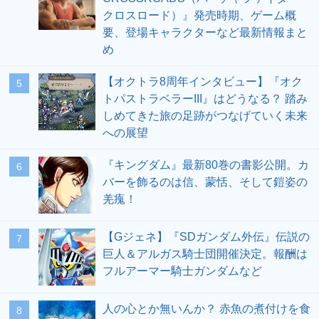
クロスロード）』発売時期、ゲーム概
要、登場キャラクターなど最新情報まと
め
【オクトラ8周年インタビュー】『オク
5
トパストラベラーIII』はどうなる？ 踏み
しめてきた旅の足跡がつなげていく未来
への展望
『キングダム』最新80巻の書影公開。カ
6
バーを飾るのは信、蒙恬、そして鎧姿の
羌瘣！
【Gジェネ】『SDガンダム外伝』伝説の
7
巨人＆アルガス騎士団開催決定。報酬は
フルアーマー騎士ガンダムなど
人の心とか無いんか？ 赤魚の煮付けを食
8