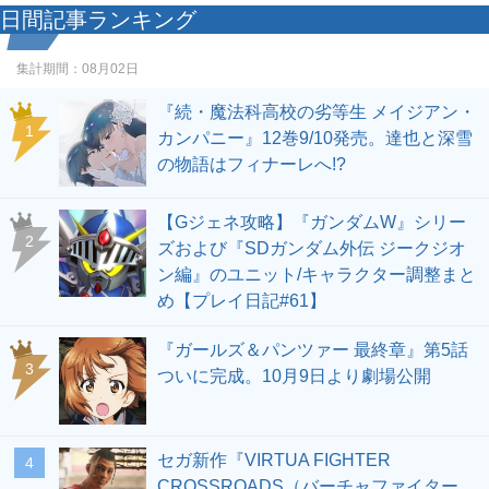
きを
日間記事ランキング
読む
集計期間：
08月02日
『続・魔法科高校の劣等生 メイジアン・
1
カンパニー』12巻9/10発売。達也と深雪
の物語はフィナーレへ!?
【Gジェネ攻略】『ガンダムW』シリー
2
ズおよび『SDガンダム外伝 ジークジオ
ン編』のユニット/キャラクター調整まと
め【プレイ日記#61】
『ガールズ＆パンツァー 最終章』第5話
3
ついに完成。10月9日より劇場公開
セガ新作『VIRTUA FIGHTER
4
CROSSROADS（バーチャファイター