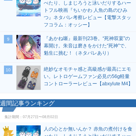
べたり、しまじろうと泳いだりするハー
トフル映画『ちいかわ 人魚の島のひみ
つ』ネタバレ考察レビュー【電撃スタッ
フコラム：オッシー】
『あかね噺』最新刊23巻。“死神双宴”の
9
幕開け。朱音は磨きをかけた“死神”で、
魁生に挑む！（ネタバレあり）
絶妙なオモチャ感と高級感が最高にエモ
10
い。レトロゲームファン必見の56g軽量
コントローラーレビュー【abxylute M4】
週間記事ランキング
集計期間：
07月27日〜08月02日
人の心とか無いんか？ 赤魚の煮付けを食
1