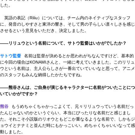
した。
英語の表記（Riliu）については、チーム内のネイティブなスタッフ
に、発音のしやすさと東洋の響き、そして男の子らしい凛々しさを感じ
させるという意見をいただき、決定しました。
——リリュウという名前について、サトウ監督はいかがでしたか？
サトウ監督
名前は監督が決めるとか思われがちなんですけど、基本的
に今回の場合はKONAMIさんと、一緒に考えていきました。このリリュ
ウという名前は、主人公らしさが一番出ていていいなと思って。アニメ
のスタッフもみんな納得したかたちですね。
——熊谷さんは、ご自身が演じるキャラクターに名前がついたことにつ
いていかがですか？
熊谷
もうめちゃくちゃかっこよくて、元々リリュウっていう名前だっ
たんじゃないのかというぐらい、本当にぴったりな名前だと感じまし
た。それこそ小説版のリオウともどこか重なるような名前で、しかもジ
ョウイとナナミと並んだ時にもかっこいい。めちゃくちゃいいなって感
動しました。