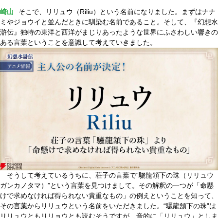
崎山
そこで、リリュウ（Riliu）という名前になりました。まずはナナ
ミやジョウイと並んだときに馴染む名前であること。そして、『幻想水
滸伝』独特の東洋と西洋がまじりあったような世界にふさわしい響きの
ある言葉ということを意識して考えていきました。
そうして考えているうちに、荘子の言葉で“驪龍頷下の珠（リリュウ
ガンカノタマ）”という言葉を見つけまして。その解釈の一つが「命懸
けで求めなければ得られない貴重なもの」の例えということを知って、
その言葉からリリュウという名前をいただきました。“驪龍頷下の珠”は
リリュウともリリョウとも読むそうですが、音的に「リリュウ」としま