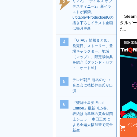
リア2』『テイルズ オブ
3
デスティニー2』新イラ
ストが解禁。
Steam
ufotable×ProductionIGの
タルゲー
描き下ろしイラスト企画
は毎月更新
た。
『GTA6』情報まとめ。
4
発売日、ストーリー、登
場キャラクター、地域
（マップ）、限定版特典
を紹介【グランド・セフ
ト・オートVI】
テレビ朝日 題名のない
5
音楽会に植松伸夫氏が出
演
『聖闘士星矢 Final
6
Edition』最新刊15巻。
表紙は山羊座の黄金聖闘
士シュラ！ 車田正美に
イン
よる全編大幅加筆で完全
新生