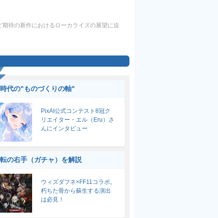
ど期待の新作におけるローカライズの展望に迫
I時代の"ものづくりの軸"
PixAI公式コンテスト8冠ク
リエイター・エル（Eru）さ
んにインタビュー
転の右手（ガチャ）を解説
ウィズダフネ×FF11コラボ。
朽ちた骨から蘇生する演出
は必見！