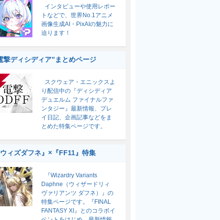
インタビューや使用レポー
トなどで、世界No.1アニメ
画像生成AI・PixAIの魅力に
迫ります！
電撃ディシディア”まとめページ
スクウェア・エニックスよ
り配信中の『ディシディア
デュエルム ファイナルファ
ンタジー』最新情報、プレ
イ日記、企画記事などをま
とめた特集ページです。
ウィズダフネ』×『FF11』特集
『Wizardry Variants
Daphne（ウィザードリィ
ヴァリアンツ ダフネ）』の
特集ページです。『FINAL
FANTASY XI』とのコラボイ
ベントをはじめ、最新情報