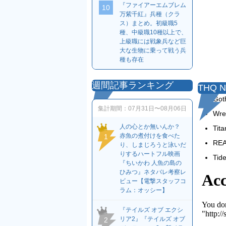
『ファイアーエムブレム
10
万紫千紅』兵種（クラ
ス）まとめ。初級職5
種、中級職10種以上で、
上級職には戦象兵など巨
大な生物に乗って戦う兵
種も存在
週間記事ランキング
THQ 
Go
集計期間：
07月31日〜08月06日
Wr
人の心とか無いんか？
Ti
赤魚の煮付けを食べた
1
RE
り、しまじろうと泳いだ
りするハートフル映画
Ti
『ちいかわ 人魚の島の
ひみつ』ネタバレ考察レ
ビュー【電撃スタッフコ
ラム：オッシー】
『テイルズ オブ エクシ
リア2』『テイルズ オブ
2