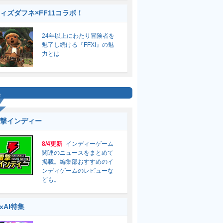
ィズダフネ×FF11コラボ！
24年以上にわたり冒険者を
魅了し続ける『FFXI』の魅
力とは
集
撃インディー
8/4更新
インディーゲーム
関連のニュースをまとめて
掲載。編集部おすすめのイ
ンディゲームのレビューな
ども。
ixAI特集