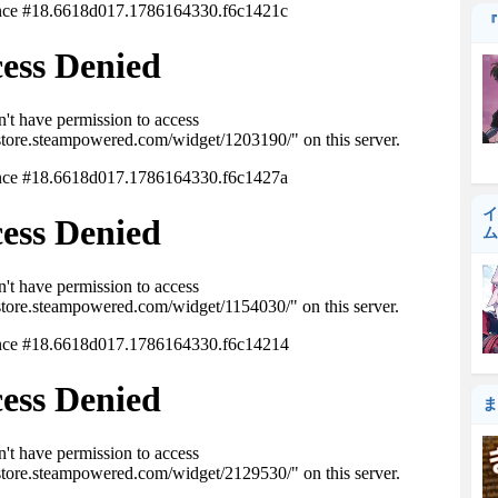
『
イ
ム
ま