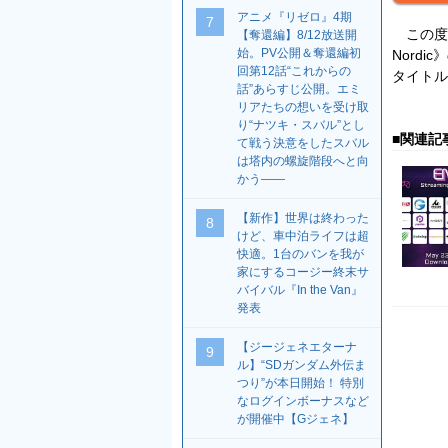
アニメ『リゼロ』4期
7
この度
【奪還編】8/12放送開
始。PV公開＆奪還編初
Nord
回第12話“これからの
タイトル
話”あらすじ公開。エミ
リアたちの想いを受け取
り“ナツキ・スバル”とし
■関連記
て戦う決意をしたスバル
は塔内の螺旋階段へと向
かう――
【新作】世界は終わった
8
けど、車中泊ライフは超
快適。1台のバンを我が
家にするコージー終末サ
バイバル『In the Van』
発表
【ジージェネエターナ
9
ル】“SDガンダム外伝ま
つり”が本日開始！ 特別
なログインボーナスなど
が開催中【Gジェネ】