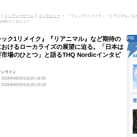
インディーゲーム
インタビュー
『ゴシック1リメイク』『リアニマル』な
rdicインタビュー
PR
シック1リメイク』『リアニマル』など期待の
におけるローカライズの展望に迫る。「日本は
市場のひとつ」と語るTHQ Nordicインタビ
A
オンライン
：
2026年06月01日(月) 18:50
：
2026年06月01日(月) 20:29
逆