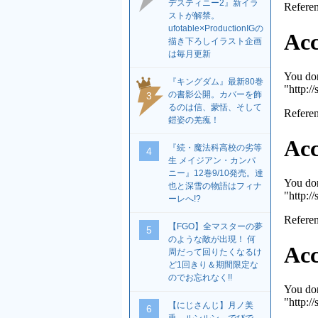
デスティニー2』新イラ
ストが解禁。
ufotable×ProductionIGの
描き下ろしイラスト企画
は毎月更新
『キングダム』最新80巻
の書影公開。カバーを飾
3
るのは信、蒙恬、そして
鎧姿の羌瘣！
『続・魔法科高校の劣等
4
生 メイジアン・カンパ
ニー』12巻9/10発売。達
也と深雪の物語はフィナ
ーレへ!?
【FGO】全マスターの夢
5
のような敵が出現！ 何
周だって回りたくなるけ
ど1回きり＆期間限定な
のでお忘れなく!!
【にじさんじ】月ノ美
6