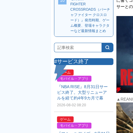
に響くコ
10
FIGHTER
サーとの
CROSSROADS（バーチ
ャファイター クロスロ
ード）』発売時期、ゲー
ム概要、登場キャラクタ
ーなど最新情報まとめ
#サービス終了
ゲーム
モバイル・アプリ
『NBA RISE』8月31日サー
ビス終了。大型リニューア
ルを経て約4年9カ月で幕
▲REA
2026-08-02 08:20
ゲーム
モバイル・アプリ