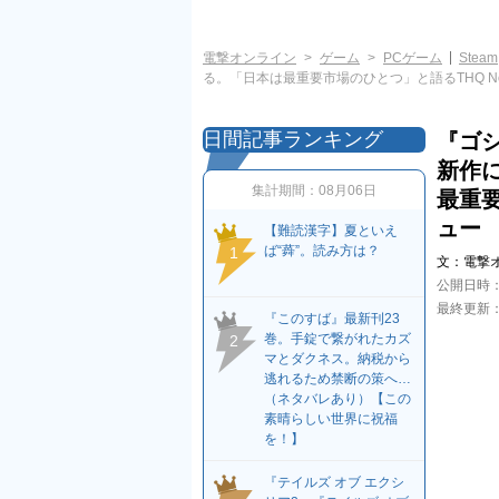
電撃オンライン
ゲーム
PCゲーム
Steam
る。「日本は最重要市場のひとつ」と語るTHQ No
日間記事ランキング
『ゴ
新作
集計期間：
08月06日
最重要
ュー
【難読漢字】夏といえ
ば“蕣”。読み方は？
1
文：
電撃
公開日時
最終更新
『このすば』最新刊23
巻。手錠で繋がれたカズ
2
マとダクネス。納税から
逃れるため禁断の策へ…
（ネタバレあり）【この
素晴らしい世界に祝福
を！】
『テイルズ オブ エクシ