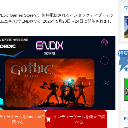
ウ
/Epic Games Storeで、無料配信されるインタラクティブ・デジ
ムエキスポ“ENDIX”が、2026年5月23日～24日に開催されまし
特
電
ディーゲームをAmazonで
インディーゲームを楽天で調
P
調べる
べる