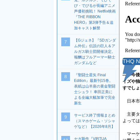
兎、ルンルン、でびで
び・でびるが長編アニメ
声優初挑戦！ Netflix映画
『THE RIBBON
HERO』第3弾予告＆追
加キャスト解禁
【Gジェネ】『SDガンダ
7
ム外伝』伝説の巨人＆ア
ルガス騎士団開催決定。
報酬はフルアーマー騎士
THQ 
ガンダムなど
――今後
『聖闘士星矢 Final
8
Edition』最新刊15巻。
イズや独
表紙は山羊座の黄金聖闘
すでしょ
士シュラ！ 車田正美に
よる全編大幅加筆で完全
日本市
新生
主要タイ
サービス終了情報まとめ
9
よっては
（スマホゲーム・ソシャ
ゲなど）【2026年8月】
マーケ
セガ新作『VIRTUA