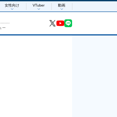
女性向け
VTuber
動画
ュー