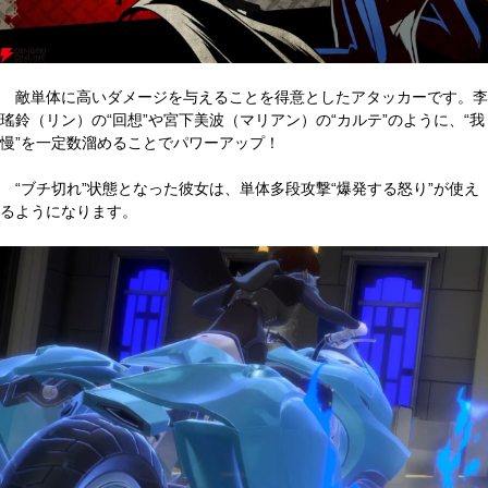
敵単体に高いダメージを与えることを得意としたアタッカーです。李
瑤鈴（リン）の“回想”や宮下美波（マリアン）の“カルテ”のように、“我
慢”を一定数溜めることでパワーアップ！
“ブチ切れ”状態となった彼女は、単体多段攻撃“爆発する怒り”が使え
るようになります。