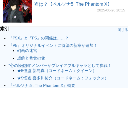
盗は？【ペルソナ5: The Phantom X】
2025-06-26 20:15
索引
閉じる
『P5X』と『P5』の関係は……？
『P5』オリジナルイベントに待望の新章が追加！
幻画の迷宮
虚飾と暴食の像
“心の怪盗団”メンバーがプレイアブルキャラとして参戦！
★5怪盗 新島真（コードネーム：クイーン）
★5怪盗 喜多川祐介（コードネーム：フォックス）
『ペルソナ５: The Phantom X』概要