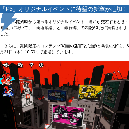
『P5』オリジナルイベントに待望の新章が追加！
ゲーム開始時から遊べるオリジナルイベント「運命が交差するとき～
城編」に続いて、「美術館編」と「銀行編」の2編が新たに実装されま
した。
さらに、期間限定のコンテンツ“幻画の迷宮”と“虚飾と暴食の像”も、8
月21日（木）10:59まで登場しています。