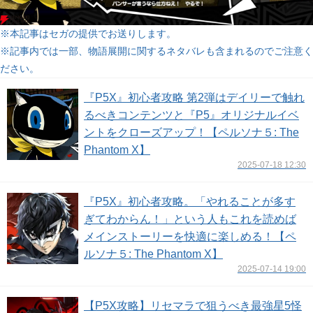
※本記事はセガの提供でお送りします。

※記事内では一部、物語展開に関するネタバレも含まれるのでご注意く
ださい。
『P5X』初心者攻略 第2弾はデイリーで触れ
るべきコンテンツと『P5』オリジナルイベ
ントをクローズアップ！【ペルソナ５: The
Phantom X】
2025-07-18 12:30
『P5X』初心者攻略。「やれることが多す
ぎてわからん！」という人もこれを読めば
メインストーリーを快適に楽しめる！【ペ
ルソナ５: The Phantom X】
2025-07-14 19:00
【P5X攻略】リセマラで狙うべき最強星5怪