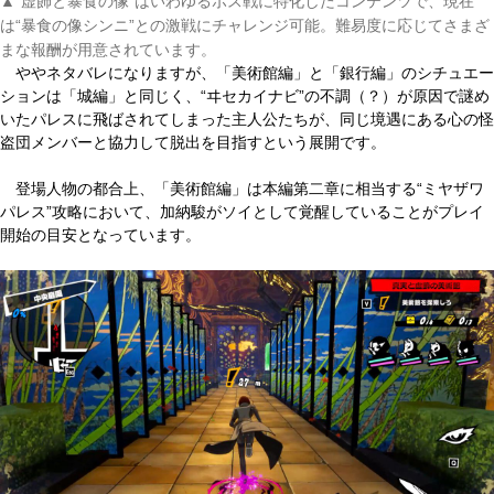
▲“虚飾と暴食の像”はいわゆるボス戦に特化したコンテンツで、現在
は“暴食の像シンニ”との激戦にチャレンジ可能。難易度に応じてさまざ
まな報酬が用意されています。
ややネタバレになりますが、「美術館編」と「銀行編」のシチュエー
ションは「城編」と同じく、“ヰセカイナビ”の不調（？）が原因で謎め
いたパレスに飛ばされてしまった主人公たちが、同じ境遇にある心の怪
盗団メンバーと協力して脱出を目指すという展開です。
登場人物の都合上、「美術館編」は本編第二章に相当する“ミヤザワ
パレス”攻略において、加納駿がソイとして覚醒していることがプレイ
開始の目安となっています。