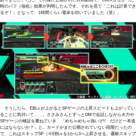
時のバフ（強化）効果が判明したんです。それを見て「これは計算でき
るぞ！」となって、1時間くらい電卓を叩いていました（笑）。
そうしたら、EBLv.が上がるとSPゲージの上昇スピードも上がってい
ることに気付いて……。ささみさんとずっとDMで会話しながら火力や
SPゲージの検証を重ねていき、「めちゃめちゃ強いぞ!! だけど一本道
にはならないか？」と。カードがまだ公開されていない段階だったの
で、これはスキップSP（※EBLv.を1から3へ上昇させる、通称スキップ