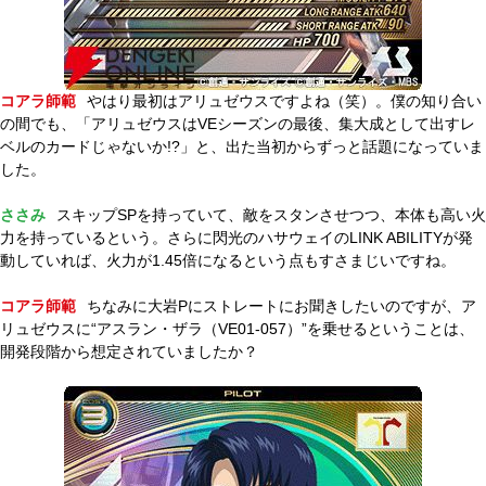
コアラ師範
やはり最初はアリュゼウスですよね（笑）。僕の知り合い
の間でも、「アリュゼウスはVEシーズンの最後、集大成として出すレ
ベルのカードじゃないか!?」と、出た当初からずっと話題になっていま
した。
ささみ
スキップSPを持っていて、敵をスタンさせつつ、本体も高い火
力を持っているという。さらに閃光のハサウェイのLINK ABILITYが発
動していれば、火力が1.45倍になるという点もすさまじいですね。
コアラ師範
ちなみに大岩Pにストレートにお聞きしたいのですが、ア
リュゼウスに“アスラン・ザラ（VE01-057）”を乗せるということは、
開発段階から想定されていましたか？