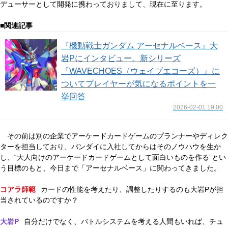
デューサーとして開発に携わっておりまして、現在に至ります。
■関連記事
『機動戦士ガンダム アーセナルベース』大
岩Pにインタビュー。新シリーズ
『WAVECHOES（ウェイブエコーズ）』に
ついてプレイヤーが気になるポイントを一
挙回答
2026-02-01 19:00
その前は別の企業でアーケードカードゲームのプランナーやディレク
ターを担当しており、バンダイに入社してからはそのノウハウを生か
し、“大人向けのアーケードカードゲームとして面白いものを作る”とい
う目標のもと、今日まで「アーセナルベース」に関わってきました。
コアラ師範
カードの性能を考えたり、調整したりするのも大岩Pが担
当されているのですか？
大岩P
自分だけでなく、バトルシステムを考える人間もいれば、チュ