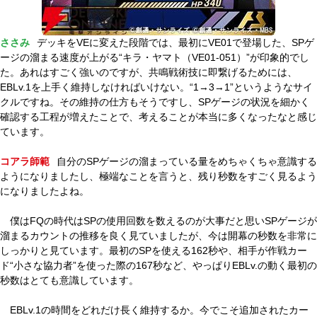
ささみ
デッキをVEに変えた段階では、最初にVE01で登場した、SPゲ
ージの溜まる速度が上がる“キラ・ヤマト（VE01-051）”が印象的でし
た。あれはすごく強いのですが、共鳴戦術技に即繋げるためには、
EBLv.1を上手く維持しなければいけない。“1→3→1”というようなサイ
クルですね。その維持の仕方もそうですし、SPゲージの状況を細かく
確認する工程が増えたことで、考えることが本当に多くなったなと感じ
ています。
コアラ師範
自分のSPゲージの溜まっている量をめちゃくちゃ意識する
ようになりましたし、極端なことを言うと、残り秒数をすごく見るよう
になりましたよね。
僕はFQの時代はSPの使用回数を数えるのが大事だと思いSPゲージが
溜まるカウントの推移を良く見ていましたが、今は開幕の秒数を非常に
しっかりと見ています。最初のSPを使える162秒や、相手が作戦カー
ド“小さな協力者”を使った際の167秒など、やっぱりEBLv.の動く最初の
秒数はとても意識しています。
EBLv.1の時間をどれだけ長く維持するか。今でこそ追加されたカー