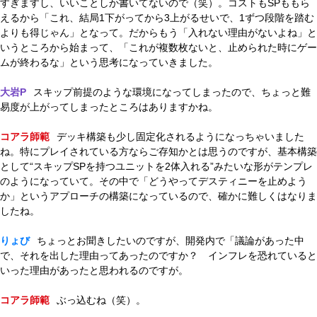
すぎますし、いいことしか書いてないので（笑）。コストもSPももら
えるから「これ、結局1下がってから3上がるせいで、1ずつ段階を踏む
よりも得じゃん」となって。だからもう「入れない理由がないよね」と
いうところから始まって、「これが複数枚ないと、止められた時にゲー
ムが終わるな」という思考になっていきました。
大岩P
スキップ前提のような環境になってしまったので、ちょっと難
易度が上がってしまったところはありますかね。
コアラ師範
デッキ構築も少し固定化されるようになっちゃいました
ね。特にプレイされている方ならご存知かとは思うのですが、基本構築
として“スキップSPを持つユニットを2体入れる”みたいな形がテンプレ
のようになっていて。その中で「どうやってデスティニーを止めよう
か」というアプローチの構築になっているので、確かに難しくはなりま
したね。
りょび
ちょっとお聞きしたいのですが、開発内で「議論があった中
で、それを出した理由ってあったのですか？ インフレを恐れていると
いった理由があったと思われるのですが。
コアラ師範
ぶっ込むね（笑）。