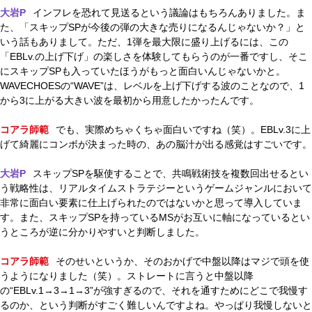
大岩P
インフレを恐れて見送るという議論はもちろんありました。ま
た、「スキップSPが今後の弾の大きな売りになるんじゃないか？」と
いう話もありまして。ただ、1弾を最大限に盛り上げるには、この
「EBLv.の上げ下げ」の楽しさを体験してもらうのが一番ですし、そこ
にスキップSPも入っていたほうがもっと面白いんじゃないかと。
WAVECHOESの“WAVE”は、レベルを上げ下げする波のことなので、1
から3に上がる大きい波を最初から用意したかったんです。
コアラ師範
でも、実際めちゃくちゃ面白いですね（笑）。EBLv.3に上
げて綺麗にコンボが決まった時の、あの脳汁が出る感覚はすごいです。
大岩P
スキップSPを駆使することで、共鳴戦術技を複数回出せるとい
う戦略性は、リアルタイムストラテジーというゲームジャンルにおいて
非常に面白い要素に仕上げられたのではないかと思って導入していま
す。また、スキップSPを持っているMSがお互いに軸になっているとい
うところが逆に分かりやすいと判断しました。
コアラ師範
そのせいというか、そのおかげで中盤以降はマジで頭を使
うようになりました（笑）。ストレートに言うと中盤以降
の“EBLv.1→3→1→3”が強すぎるので、それを通すためにどこで我慢す
るのか、という判断がすごく難しいんですよね。やっぱり我慢しないと