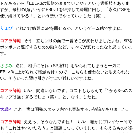
ドがあるから「EBLv.3の状態のままでいいや」という選択肢もありま
すが、最初の頃はいかにEBLv.1を維持して綺麗に回し、「永久にSPを
使い続けてやる！」という勢いでやっていました（笑）。
りょび
どれだけ綺麗にSPを回せるか、というゲーム感ですよね。
コアラ師範
そう、立ち回りの面で一番そこが変わりましたよね。SPを
ポンポンと連打するための動きなど、すべてが変わったなと思っていま
す。
ささみ
逆に、相手にそれ（SP連打）をやられてしまうと一気に
EBLv.3に上がられて軽減も付くので、こちらも使わないと耐えられな
い。そういった駆け引きがすごい難しいですよね。
コアラ師範
いや、間違いないです。コストももらえて「1から3へのス
キップは強すぎるでしょ（笑）」と、なりましたね。
大岩P
これ、実は開発スタッフ内でも実装するか議論がありました。
コアラ師範
ええっ、そうなんですね！ いや、確かにプレイヤー間で
も「これはヤバいだろう」と話題になっていました。もらえるものが多