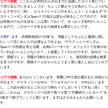
コアラ師範
ここからはVE01から今日までに活躍したカード群につい
て切り込んでいきましょうか。ちょっと燃えそうな気がしてしょうがな
いんですけど（笑）、もうストレートに行きましょう！ とりあえず“デ
スティニーガンダムSpecⅡ”の強さは誰もが知るところですので、今回
は性能そのものを語ることは置いておいて、せっかく大岩Pがいらっし
ゃるので、このカードが生まれた経緯をお聞きしたいです。
大岩P
まず、共鳴戦術技の“分身”を、増援としてちゃんと盤面に残し
たいって言い出したのは僕なんですよね。“デスティニーガンダム
SpecⅡ”の性能を考える際、企画のリーダーが「エフェクトで分身が出
ていればいいんじゃないか？」と提案してくれたのですが、自分が「い
や、増援でしょ。増援が3体出るのがいい！」と。毎回僕が結構な無茶
を言うのですが、開発チームがちゃんとうまく形に落とし込んでくれて
います。
コアラ師範
ありがとうございます。実際にPVで初公開された当初から
今日まで、デスティニーが今の「アーセナルベース」の中心にいます
し、この話を続けるとこれだけで終わってしまいそうですね（笑）。で
はここからは、デスティニー以外で各々が思う“印象的だったカード”を
1枚ずつ挙げていこうと思います。まずはささみさんからお願いしま
す。