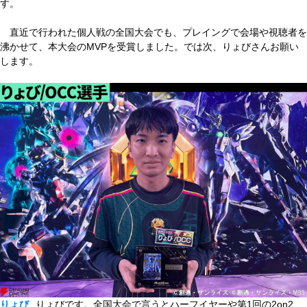
す。
直近で行われた個人戦の全国大会でも、プレイングで会場や視聴者を
沸かせて、本大会のMVPを受賞しました。では次、りょびさんお願い
します。
りょび
りょびです。全国大会で言うとハーフイヤーや第1回の2on2、