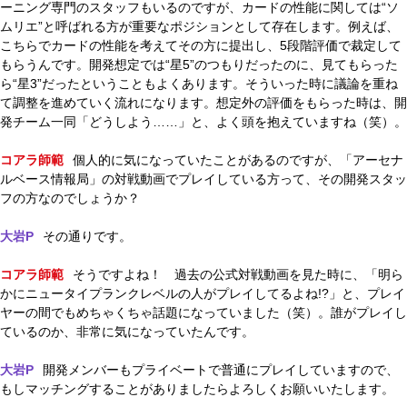
ーニング専門のスタッフもいるのですが、カードの性能に関しては“ソ
ムリエ”と呼ばれる方が重要なポジションとして存在します。例えば、
こちらでカードの性能を考えてその方に提出し、5段階評価で裁定して
もらうんです。開発想定では“星5”のつもりだったのに、見てもらった
ら“星3”だったということもよくあります。そういった時に議論を重ね
て調整を進めていく流れになります。想定外の評価をもらった時は、開
発チーム一同「どうしよう……」と、よく頭を抱えていますね（笑）。
コアラ師範
個人的に気になっていたことがあるのですが、「アーセナ
ルベース情報局」の対戦動画でプレイしている方って、その開発スタッ
フの方なのでしょうか？
大岩P
その通りです。
コアラ師範
そうですよね！ 過去の公式対戦動画を見た時に、「明ら
かにニュータイプランクレベルの人がプレイしてるよね!?」と、プレイ
ヤーの間でもめちゃくちゃ話題になっていました（笑）。誰がプレイし
ているのか、非常に気になっていたんです。
大岩P
開発メンバーもプライベートで普通にプレイしていますので、
もしマッチングすることがありましたらよろしくお願いいたします。