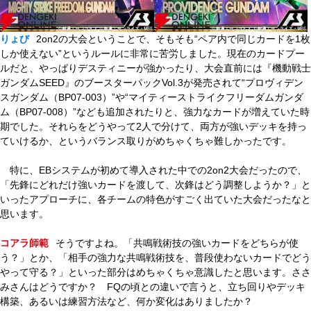
りょび
2on2の大会ということで、そもそも“ペア内で同じカードを1枚
しか使えない”というルールに非常に苦労しました。現在のカードプー
ルだと、やっぱりデスティニーが強かったり、大会直前には『機動戦士
ガンダムSEED』のブースターパックVol.3が発売されて“プロヴィデン
スガンダム（BP07-003）”や“マイティーストライクフリーダムガンダ
ム（BP07-008）”なども追加されたりと、強力なカードが増えていた時
期でした。それらをどうやって2人で分けて、両方が強いデッキを持っ
ていけるか、というバランス取りがめちゃくちゃ難しかったです。
特に、EBシステムが初めて導入された中での2on2大会だったので、
「先鋒にどれだけ強いカードを渡して、次鋒はどう調整しようか？」と
いったアプローチに、各チームの特色がすごく出ていた大会だったなと
思います。
コアラ師範
そうですよね。「共鳴戦術技の強いカードをどちらが使
う？」とか、「相手の強力な共鳴戦術技を、普段使わないカードでどう
やって守る？」といった部分はめちゃくちゃ意識したと思います。ささ
みさんはどうですか？ FQの頃との違いで言うと、立ち回りやデッキ
構築、あるいは練習方法など、何か変化はありましたか？