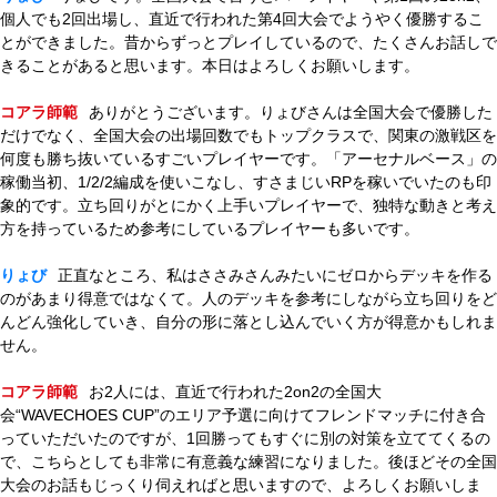
個人でも2回出場し、直近で行われた第4回大会でようやく優勝するこ
とができました。昔からずっとプレイしているので、たくさんお話しで
きることがあると思います。本日はよろしくお願いします。
コアラ師範
ありがとうございます。りょびさんは全国大会で優勝した
だけでなく、全国大会の出場回数でもトップクラスで、関東の激戦区を
何度も勝ち抜いているすごいプレイヤーです。「アーセナルベース」の
稼働当初、1/2/2編成を使いこなし、すさまじいRPを稼いでいたのも印
象的です。立ち回りがとにかく上手いプレイヤーで、独特な動きと考え
方を持っているため参考にしているプレイヤーも多いです。
りょび
正直なところ、私はささみさんみたいにゼロからデッキを作る
のがあまり得意ではなくて。人のデッキを参考にしながら立ち回りをど
んどん強化していき、自分の形に落とし込んでいく方が得意かもしれま
せん。
コアラ師範
お2人には、直近で行われた2on2の全国大
会“WAVECHOES CUP”のエリア予選に向けてフレンドマッチに付き合
っていただいたのですが、1回勝ってもすぐに別の対策を立ててくるの
で、こちらとしても非常に有意義な練習になりました。後ほどその全国
大会のお話もじっくり伺えればと思いますので、よろしくお願いしま