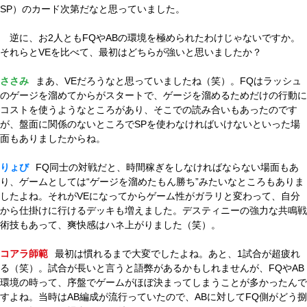
SP）のカード次第だなと思っていました。
逆に、お2人ともFQやABの環境を極められたわけじゃないですか。
それらとVEを比べて、最初はどちらが強いと思いましたか？
ささみ
まあ、VEだろうなと思っていましたね（笑）。FQはラッシュ
のゲージを溜めてからがスタートで、ゲージを溜めるためだけの行動に
コストを使うようなところがあり、そこでの読み合いもあったのです
が、盤面に関係のないところでSPを使わなければいけないといった場
面もありましたからね。
りょび
FQ同士の対戦だと、時間稼ぎをしなければならない場面もあ
り、ゲームとしては“ゲージを溜めたもん勝ち”みたいなところもありま
したよね。それがVEになってからゲーム性がガラリと変わって、自分
から仕掛けに行けるデッキも増えました。デスティニーの強力な共鳴戦
術技もあって、爽快感はハネ上がりました（笑）。
コアラ師範
最初は慣れるまで大変でしたよね。あと、1試合が超疲れ
る（笑）。試合が長いと言うと語弊があるかもしれませんが、FQやAB
環境の時って、序盤でゲームがほぼ決まってしまうことが多かったんで
すよね。当時はAB編成が流行っていたので、ABに対してFQ側がどう捌