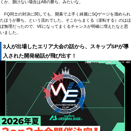
くか、捌けない場合はABの勝ち、みたいな。
FQ同士の対決に関しても、開幕で上手く綺麗にSQゲージを溜められ
たほうが勝ち、という流れでした。そこからまくる（逆転する）のはほ
ぼ無理だったので、VEになってまくるチャンスが明確に増えたなと思
いました。
3人が出場したエリア大会の話から、スキップSPが導
入された開発秘話が飛び出す！