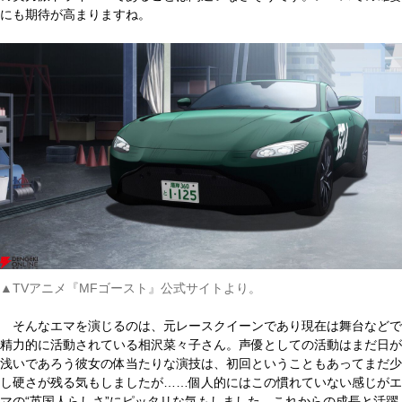
にも期待が高まりますね。
▲TVアニメ『MFゴースト』公式サイトより。
そんなエマを演じるのは、元レースクイーンであり現在は舞台などで
精力的に活動されている相沢菜々子さん。声優としての活動はまだ日が
浅いであろう彼女の体当たりな演技は、初回ということもあってまだ少
し硬さが残る気もしましたが……個人的にはこの慣れていない感じがエ
マの“英国人らしさ”にピッタリな気もしました。これからの成長と活躍