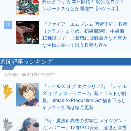
外伝まつり”が本日開始！ 特別なログイ
ンボーナスなどが開催中【Gジェネ】
『ファイアーエムブレム 万紫千紅』兵種
10
（クラス）まとめ。初級職5種、中級職
10種以上で、上級職には戦象兵など巨大
な生物に乗って戦う兵種も存在
週間記事ランキング
集計期間：
08月01日〜08月07日
『テイルズ オブ エクシリア2』『テイル
1
ズ オブ デスティニー2』新イラストが解
禁。ufotable×ProductionIGの描き下ろし
イラスト企画は毎月更新
『続・魔法科高校の劣等生 メイジアン・
2
カンパニー』12巻9/10発売。達也と深雪