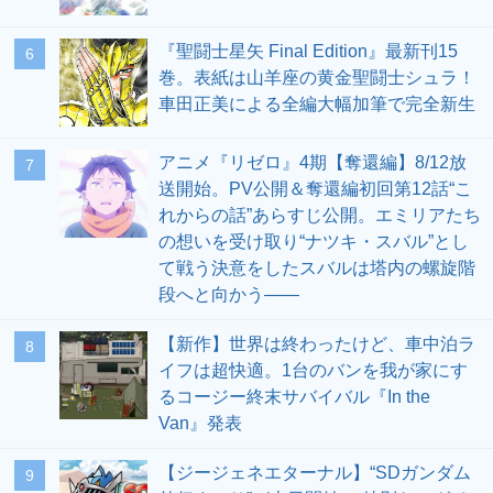
『聖闘士星矢 Final Edition』最新刊15
6
巻。表紙は山羊座の黄金聖闘士シュラ！
車田正美による全編大幅加筆で完全新生
アニメ『リゼロ』4期【奪還編】8/12放
7
送開始。PV公開＆奪還編初回第12話“こ
れからの話”あらすじ公開。エミリアたち
の想いを受け取り“ナツキ・スバル”とし
て戦う決意をしたスバルは塔内の螺旋階
段へと向かう――
【新作】世界は終わったけど、車中泊ラ
8
イフは超快適。1台のバンを我が家にす
るコージー終末サバイバル『In the
Van』発表
【ジージェネエターナル】“SDガンダム
9