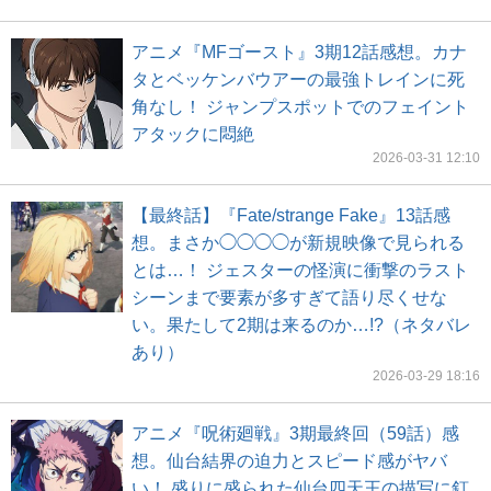
アニメ『MFゴースト』3期12話感想。カナ
タとベッケンバウアーの最強トレインに死
角なし！ ジャンプスポットでのフェイント
アタックに悶絶
2026-03-31 12:10
【最終話】『Fate/strange Fake』13話感
想。まさか◯◯◯◯が新規映像で見られる
とは…！ ジェスターの怪演に衝撃のラスト
シーンまで要素が多すぎて語り尽くせな
い。果たして2期は来るのか…!?（ネタバレ
あり）
2026-03-29 18:16
アニメ『呪術廻戦』3期最終回（59話）感
想。仙台結界の迫力とスピード感がヤバ
い！ 盛りに盛られた仙台四天王の描写に釘