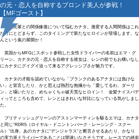
の元・恋人を自称するブロンド美人が参戦！
【MFゴースト】
相葉先輩との関係修復について悩むカナタ。激変する人間関係はこれ
だけにとどまらず、このタイミングで新たなヒロインが登場します。な
んという嵐の展開か！
英国からMFGにスポット参戦した女性ドライバーの名前はエマ・グ
リーン。カナタの元・恋人を自称する彼女は、レンの前でもお構いなし
にカナタにグイグイ迫って来るアグレッシブさが魅力です。
カナタの才能を認めていながら「ブランクのあるアナタには負けな
い」と宣言したり、かと思えば熱烈な抱擁から「愛してるわ、ダーリ
ン」と囁いたりと、めちゃくちゃ破天荒なヒロイン！ 金髪ナイスバデ
ィってところも含めて、レンとはきれいな対比になっている気がしまし
た。
ブリティッシュグリーンのアストンマーティンを駆るエマは、カナタ
と同じ“RDRS（ロイヤル・ドニントンパーク・レーシング・スクー
ル）”出身。あのカナタに“デンジャラス”と断言させるあたり、かなり
の実力派ドライバーであることは間違いなさそうです。レースでの雄姿