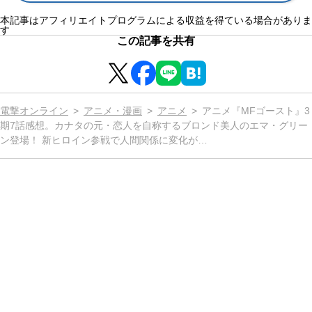
本記事はアフィリエイトプログラムによる収益を得ている場合がありま
す
この記事を共有
電撃オンライン
アニメ・漫画
アニメ
アニメ『MFゴースト』3
期7話感想。カナタの元・恋人を自称するブロンド美人のエマ・グリー
ン登場！ 新ヒロイン参戦で人間関係に変化が…