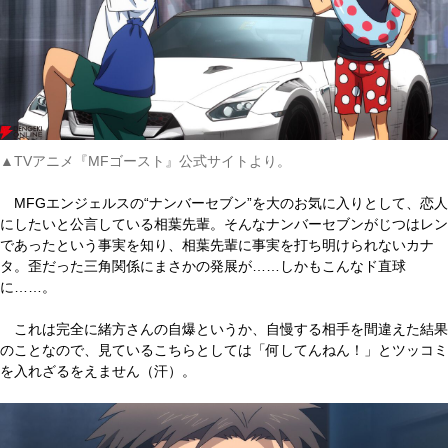
▲TVアニメ『MFゴースト』公式サイトより。
MFGエンジェルスの“ナンバーセブン”を大のお気に入りとして、恋人
にしたいと公言している相葉先輩。そんなナンバーセブンがじつはレン
であったという事実を知り、相葉先輩に事実を打ち明けられないカナ
タ。歪だった三角関係にまさかの発展が……しかもこんなド直球
に……。
これは完全に緒方さんの自爆というか、自慢する相手を間違えた結果
のことなので、見ているこちらとしては「何してんねん！」とツッコミ
を入れざるをえません（汗）。