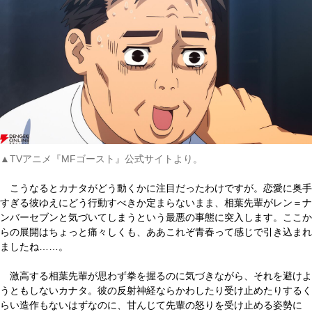
▲TVアニメ『MFゴースト』公式サイトより。
こうなるとカナタがどう動くかに注目だったわけですが。恋愛に奥手
すぎる彼ゆえにどう行動すべきか定まらないまま、相葉先輩がレン＝ナ
ンバーセブンと気づいてしまうという最悪の事態に突入します。ここか
らの展開はちょっと痛々しくも、ああこれぞ青春って感じで引き込まれ
ましたね……。
激高する相葉先輩が思わず拳を握るのに気づきながら、それを避けよ
うともしないカナタ。彼の反射神経ならかわしたり受け止めたりするく
らい造作もないはずなのに、甘んじて先輩の怒りを受け止める姿勢に