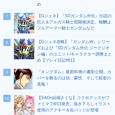
め
【Gジェネ】『SDガンダム外伝』伝説の
7
巨人＆アルガス騎士団開催決定。報酬は
フルアーマー騎士ガンダムなど
【Gジェネ攻略】『ガンダムW』シリー
8
ズおよび『SDガンダム外伝 ジークジオ
ン編』のユニット/キャラクター調整まと
め【プレイ日記#61】
『キングダム』最新80巻の書影公開。カ
9
バーを飾るのは信、蒙恬、そして鎧姿の
羌瘣！
【SAO×結城さくな】コラボグッズがフ
10
ァミマで8/13発売。描き下ろしイラスト
使用のアクキー＆缶バッジが登場