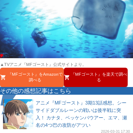
▲TVアニメ『MFゴースト』公式サイトより。
『MFゴースト』をAmazonで
『MFゴースト』を楽天で調べ
調べる
る
その他の感想記事はこちら
アニメ『MFゴースト』3期13話感想。シー
サイドダブルレーンの戦いは後半戦に突
入！ カナタ、ベッケンバウアー、エマ、瀬
名の4つ巴の攻防がアツい
2026-03-31 17:30