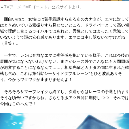
▲TVアニメ『MFゴースト』公式サイトより。
面白いのは、女性には苦手意識すらあるあのカナタが、エマに対して
はときめいている素振りすら見せないところ。ドライバーとして高い領
域で理解し合えるライバルではあれど、異性としてはまったく意識して
いないようで謎の安心感があります。エマには申し訳ないですけどね
（苦笑）。
一方で、レンは奔放なエマに劣等感を抱いている様子。これは今後の
展開が気にならないわけがない。まさかレース外でこんなにも人間関係
が激変することになるなんて……。相葉先輩とカナタの間に生まれた確
執も含め、これは第4戦“シーサイドダブルレーン”もひと波乱ありそ
う。今からワクワクが止まりませんよ！
そろそろサマーブレイクも終了し、次週からはレースの予選も始まり
そうな頃合いですからね。さらなる激アツ展開に期待しつつ、それでは
今回はこのへんで！