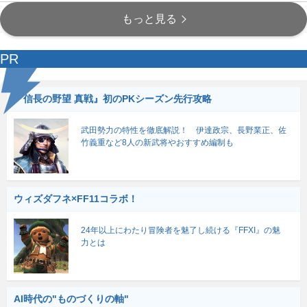
もっと見る
PR
『信長の野望 真戦』初のPKシーズン先行攻略
武田勢力の特性を徹底解説！ 伊達政宗、長野業正、佐
竹義重など8人の新武将やおすすめ編制も
ウィズダフネ×FF11コラボ！
24年以上にわたり冒険者を魅了し続ける『FFXI』の魅
力とは
AI時代の"ものづくりの軸"