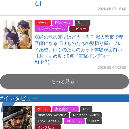
点】
2026-08-07 18:00
ゲーム
PCゲーム
Steam
インディーゲーム
レビュー
双頭の龍の髪型はどうする？ 獣人都市で理
容師になる『けものたちの髪切り屋』プレ
イ感想。けものたちのカット体験が面白い
【おすすめ度：9点／電撃インディー
#1447】
2026-08-07 02:00
もっと見る
#インタビュー
ゲーム
家庭用ゲーム
PS5
Nintendo Switch 2
Nintendo Switch
Xbox Series X
PCゲーム
Steam
インタビュー