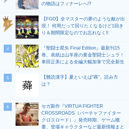
の物語はフィナーレへ!?
【FGO】全マスターの夢のような敵が出
3
現！ 何周だって回りたくなるけど1回き
り＆期間限定なのでお忘れなく!!
『聖闘士星矢 Final Edition』最新刊15
4
巻。表紙は山羊座の黄金聖闘士シュラ！
車田正美による全編大幅加筆で完全新生
【難読漢字】夏といえば“蕣”。読み方
5
は？
セガ新作『VIRTUA FIGHTER
6
CROSSROADS（バーチャファイター
クロスロード）』発売時期、ゲーム概
要、登場キャラクターなど最新情報まと