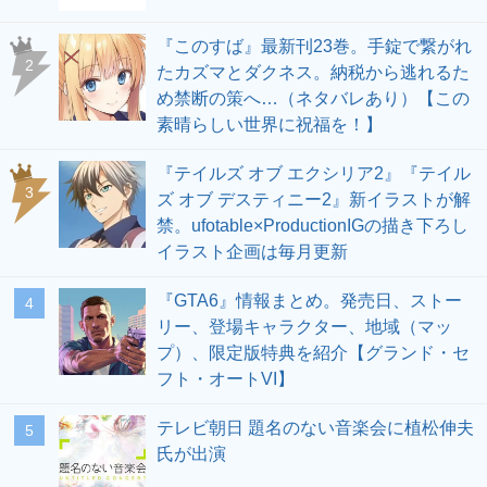
『このすば』最新刊23巻。手錠で繋がれ
2
たカズマとダクネス。納税から逃れるた
め禁断の策へ…（ネタバレあり）【この
素晴らしい世界に祝福を！】
『テイルズ オブ エクシリア2』『テイル
3
ズ オブ デスティニー2』新イラストが解
禁。ufotable×ProductionIGの描き下ろし
イラスト企画は毎月更新
『GTA6』情報まとめ。発売日、ストー
4
リー、登場キャラクター、地域（マッ
プ）、限定版特典を紹介【グランド・セ
フト・オートVI】
テレビ朝日 題名のない音楽会に植松伸夫
5
氏が出演