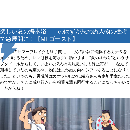
楽しい夏の海水浴……のはずが思わぬ人物の登場
で急展開に！【MFゴースト】
MFGのサマーブレイクも終了間近……父の訃報に憔悴するカナタを
元気づけるため、レンは彼を海水浴に誘います。“夏の終わり”というサ
ブタイトルからして、いよいよ2人の両片思いにも終止符が……なんて
期待していたのも束の間。物語は思わぬ方向へシフトすることになりま
した。というのも、男性陣はカナタのほかに緒方さんも参加予定だった
のですが。そこに成り行きから相葉先輩も同行することになっちゃいま
したからね！