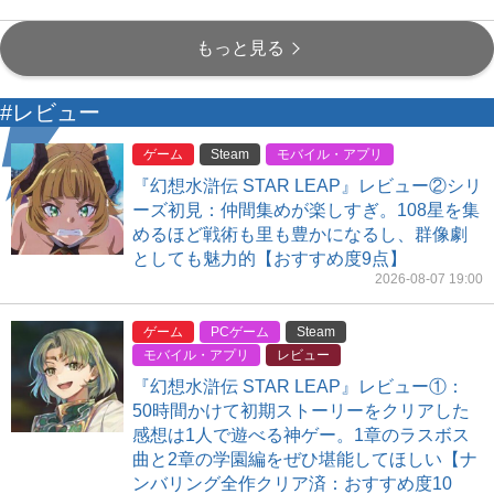
もっと見る
#レビュー
ゲーム
Steam
モバイル・アプリ
『幻想水滸伝 STAR LEAP』レビュー②シリ
ーズ初見：仲間集めが楽しすぎ。108星を集
めるほど戦術も里も豊かになるし、群像劇
としても魅力的【おすすめ度9点】
2026-08-07 19:00
ゲーム
PCゲーム
Steam
モバイル・アプリ
レビュー
『幻想水滸伝 STAR LEAP』レビュー①：
50時間かけて初期ストーリーをクリアした
感想は1人で遊べる神ゲー。1章のラスボス
曲と2章の学園編をぜひ堪能してほしい【ナ
ンバリング全作クリア済：おすすめ度10