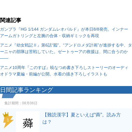
関連記事
ガンプラ『HG 1/144 ガンダムレオパルド』が本日8/8発売。インナー
アームガトリングと左腕の合体・収納ギミックを再現
アニメ『幼女戦記Ⅱ』第6話“囮”。“アンドロメダ計画”が進捗する中、タ
ーニャの部隊は苦戦していた。ゼートゥーアの救援は、間に合うのか
――
アニメ10周年『このすば』暁なつめ書き下ろしストーリーのオーディ
オドラマ夏編・前編が公開。水着の描き下ろしイラストも
日間記事ランキング
集計期間：
08月06日
【難読漢字】夏といえば“蕣”。読み方
1
は？