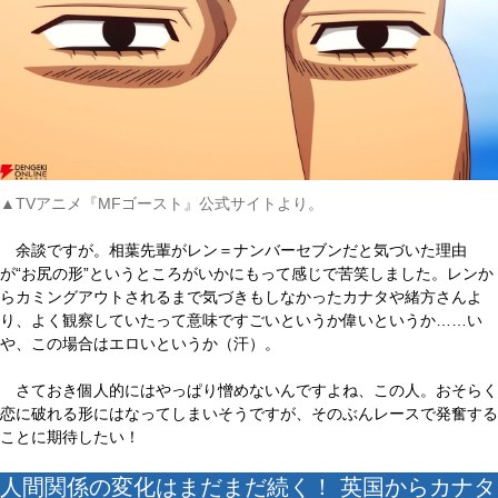
▲TVアニメ『MFゴースト』公式サイトより。
余談ですが。相葉先輩がレン＝ナンバーセブンだと気づいた理由
が“お尻の形”というところがいかにもって感じで苦笑しました。レンか
らカミングアウトされるまで気づきもしなかったカナタや緒方さんよ
り、よく観察していたって意味ですごいというか偉いというか……い
や、この場合はエロいというか（汗）。
さておき個人的にはやっぱり憎めないんですよね、この人。おそらく
恋に破れる形にはなってしまいそうですが、そのぶんレースで発奮する
ことに期待したい！
人間関係の変化はまだまだ続く！ 英国からカナタ