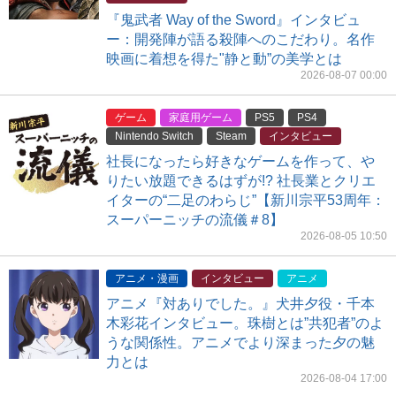
『鬼武者 Way of the Sword』インタビュ
ー：開発陣が語る殺陣へのこだわり。名作
映画に着想を得た"静と動”の美学とは
2026-08-07 00:00
ゲーム
家庭用ゲーム
PS5
PS4
Nintendo Switch
Steam
インタビュー
社長になったら好きなゲームを作って、や
りたい放題できるはずが!? 社長業とクリエ
イターの“二足のわらじ”【新川宗平53周年：
スーパーニッチの流儀＃8】
2026-08-05 10:50
アニメ・漫画
インタビュー
アニメ
アニメ『対ありでした。』犬井夕役・千本
木彩花インタビュー。珠樹とは”共犯者”のよ
うな関係性。アニメでより深まった夕の魅
力とは
2026-08-04 17:00