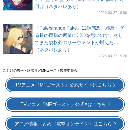
付け（ネタバレあり）
2026-03-27 18:00
『Fate/strange Fake』12話感想。邪悪すぎ
る椿の両親の所業に◯◯を思い出す。そし
てまた規格外のサーヴァントが増えた…
（ネタバレあり）
2026-03-22 19:20
Ⓒしげの秀一・講談社／MFゴースト製作委員会
TVアニメ『MFゴースト』公式サイトはこちら
TVアニメ『MFゴースト』公式Xはこちら
アニメ情報まとめ（電撃オンライン）はこちら